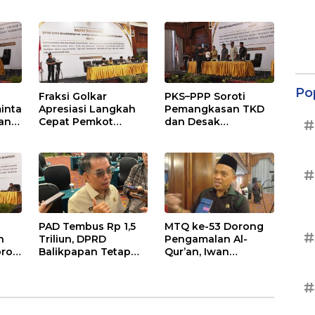
Terhenti di
Anggaran
,
Balikpapan
Pendidikan Justru
s
Naik
Po
Fraksi Golkar
PKS–PPP Soroti
inta
Apresiasi Langkah
Pemangkasan TKD
an
Cepat Pemkot
dan Desak
#
nan
Sesuaikan APBD
Optimalisasi PAD
2026
dalam Pembahasan
gga
APBD Balikpapan
2026
#
PAD Tembus Rp 1,5
MTQ ke-53 Dorong
#
n
Triliun, DPRD
Pengamalan Al-
roti
Balikpapan Tetap
Qur’an, Iwan
n
Optimistis di Tengah
Wahyudi: Jangan
026
Pemotongan TKD
Hanya Indah Dibaca,
#
Tapi Juga Diamalkan