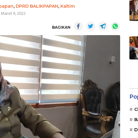
kpapan
,
DPRD BALIKPAPAN
,
Kaltim
Maret 9, 2022
BAGIKAN
Po
C
B
D