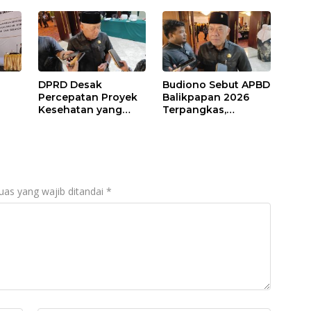
DPRD Desak
Budiono Sebut APBD
Percepatan Proyek
Balikpapan 2026
Kesehatan yang
Terpangkas,
Terhenti di
Anggaran
,
Balikpapan
Pendidikan Justru
s
Naik
uas yang wajib ditandai
*