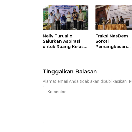
Nelly Turuallo
Fraksi NasDem
Salurkan Aspirasi
Soroti
untuk Ruang Kelas
Pemangkasan
Baru SDN 021 Karang
Anggaran
Jati
Balikpapan 2026
Dorong Priorita
pada Layanan
Tinggalkan Balasan
Publik
Alamat email Anda tidak akan dipublikasikan.
R