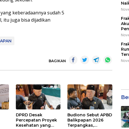
Nai
Nove
yang keberadaannya sudah 5
Fra
itu juga bisa dijadikan
Aku
Pen
Nove
PAPAN
Fra
Rum
Ter
Nove
BAGIKAN
Be
DPRD Desak
Budiono Sebut APBD
Percepatan Proyek
Balikpapan 2026
Kesehatan yang
Terpangkas,