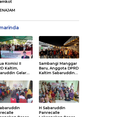
emkot
ENAJAM
marinda
ua Komisi II
Sambangi Manggar
D Kaltim,
Baru, Anggota DPRD
aruddin Gelar
Kaltim Sabaruddin
ialisasi Perda
Panrecalle Sosper
ak dan Retribusi
Kepemudaan di
rah di
Balikpapan
inggan Raya
ikpapan
Sabaruddin
H Sabaruddin
recalle
Panrecalle