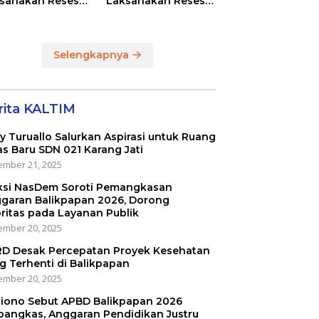
sanakan Reses
Laksanakan Reses
Masing-masing
di RT 01 dan RT 54
ayah Dapilnya di
Sumber Rejo di Kota
a Balikpapan
Balikpapan
Selengkapnya
rita KALTIM
ly Turuallo Salurkan Aspirasi untuk Ruang
as Baru SDN 021 Karang Jati
mber 21, 2025
ksi NasDem Soroti Pemangkasan
garan Balikpapan 2026, Dorong
oritas pada Layanan Publik
mber 20, 2025
D Desak Percepatan Proyek Kesehatan
g Terhenti di Balikpapan
mber 20, 2025
iono Sebut APBD Balikpapan 2026
pangkas, Anggaran Pendidikan Justru