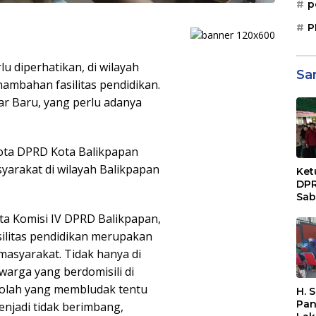
p
P
lu diperhatikan, di wilayah
Sa
ambahan fasilitas pendidikan.
r Baru, yang perlu adanya
ggota DPRD Kota Balikpapan
yarakat di wilayah Balikpapan
Ket
DPR
Sab
Sos
a Komisi IV DPRD Balikpapan,
Paj
ilitas pendidikan merupakan
Dae
Sep
 masyarakat. Tidak hanya di
Bal
arga yang berdomisili di
ekolah yang membludak tentu
H. 
Pan
njadi tidak berimbang,