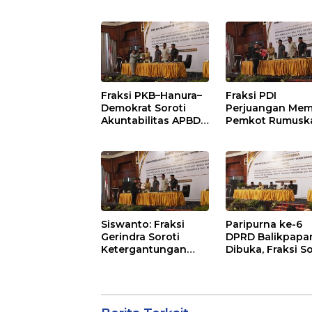
Baru SDN 021 Karang
Anggaran
Jati
Balikpapan 2026
Dorong Priorita
pada Layanan
Publik
Fraksi PKB–Hanura–
Fraksi PDI
Demokrat Soroti
Perjuangan Mem
Akuntabilitas APBD
Pemkot Rumusk
2026 dan Desak
Arah Pembangu
Penguatan
Lebih Terukur
Pengawasan
sebagai Penyan
Belanja Modal
IKN
Siswanto: Fraksi
Paripurna ke-6
Gerindra Soroti
DPRD Balikpapa
Ketergantungan
Dibuka, Fraksi So
Fiskal Balikpapan di
Revisi Penjelasa
Tengah Koreksi TKD
Raperda APBD 2
2026