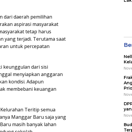
Lak
di 
Wil
n dari daerah pemilihan
Kot
rakan aspirasi masyarakat
masyarakat tetap harus
n yang terjadi. Terutama saat
Be
ran untuk percepatan
Nel
Kel
 keunggulan dari sisi
Nove
tinggal menyiapkan anggaran
Fra
an kondisi. Adapun
Ang
Pri
tidak membebani keuangan
Nove
DPR
Kelurahan Teritip semua
yan
Nove
hanya Manggar Baru saja yang
 Baru masih banyak lahan
Bud
Ter
edung sekolah.