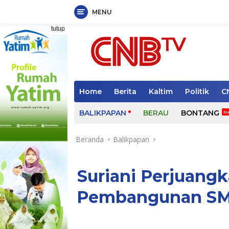
MENU
Langsung
tutup
ke
konten
Home
Berita
Kaltim
Politik
C
BALIKPAPAN
BERAU
BONTANG
Beranda
Balikpapan
Suriani Perjuangk
Pembangunan SM