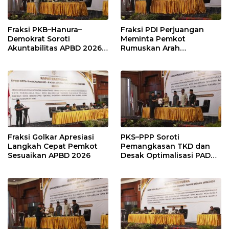
Fraksi PKB–Hanura–
Fraksi PDI Perjuangan
Demokrat Soroti
Meminta Pemkot
Akuntabilitas APBD 2026
Rumuskan Arah
dan Desak Penguatan
Pembangunan Lebih
Pengawasan Belanja
Terukur sebagai
Modal
Penyangga IKN
Fraksi Golkar Apresiasi
PKS–PPP Soroti
Langkah Cepat Pemkot
Pemangkasan TKD dan
Sesuaikan APBD 2026
Desak Optimalisasi PAD
dalam Pembahasan APBD
Balikpapan 2026