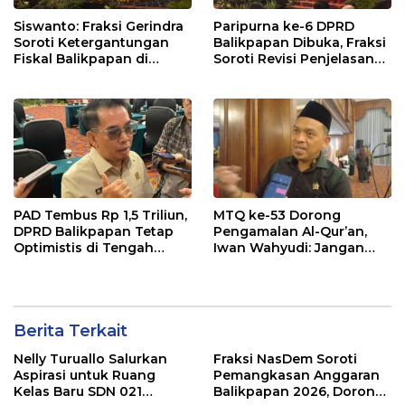
Siswanto: Fraksi Gerindra
Paripurna ke-6 DPRD
Soroti Ketergantungan
Balikpapan Dibuka, Fraksi
Fiskal Balikpapan di
Soroti Revisi Penjelasan
Tengah Koreksi TKD 2026
Raperda APBD 2026
PAD Tembus Rp 1,5 Triliun,
MTQ ke-53 Dorong
DPRD Balikpapan Tetap
Pengamalan Al-Qur’an,
Optimistis di Tengah
Iwan Wahyudi: Jangan
Pemotongan TKD
Hanya Indah Dibaca, Tapi
Juga Diamalkan
Berita Terkait
Nelly Turuallo Salurkan
Fraksi NasDem Soroti
Aspirasi untuk Ruang
Pemangkasan Anggaran
Kelas Baru SDN 021
Balikpapan 2026, Dorong