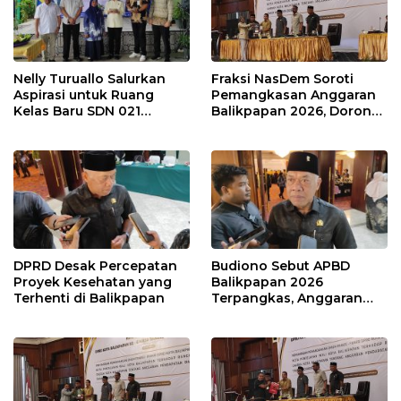
Nelly Turuallo Salurkan
Fraksi NasDem Soroti
Aspirasi untuk Ruang
Pemangkasan Anggaran
Kelas Baru SDN 021
Balikpapan 2026, Dorong
Karang Jati
Prioritas pada Layanan
Publik
DPRD Desak Percepatan
Budiono Sebut APBD
Proyek Kesehatan yang
Balikpapan 2026
Terhenti di Balikpapan
Terpangkas, Anggaran
Pendidikan Justru Naik