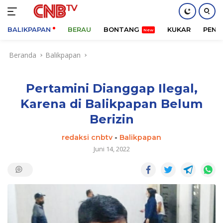
BALIKPAPAN
BERAU
BONTANG
KUKAR
PENA
Langsung
Beranda
Balikpapan
ke
konten
Pertamini Dianggap Ilegal,
Karena di Balikpapan Belum
Berizin
redaksi cnbtv
-
Balikpapan
Juni 14, 2022