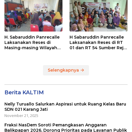
Sepinggan Raya
Balikpapan
Balikpapan
H. Sabaruddin Panrecalle
H Sabaruddin Panrecalle
Laksanakan Reses di
Laksanakan Reses di RT
Masing-masing Wilayah
01 dan RT 54 Sumber Rejo
Dapilnya di Kota
di Kota Balikpapan
Balikpapan
Selengkapnya
Berita KALTIM
Nelly Turuallo Salurkan Aspirasi untuk Ruang Kelas Baru
SDN 021 Karang Jati
November 21, 2025
Fraksi NasDem Soroti Pemangkasan Anggaran
Balikpapan 2026, Dorong Prioritas pada Layanan Publik