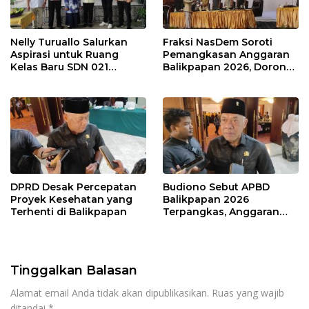
Nelly Turuallo Salurkan
Fraksi NasDem Soroti
Aspirasi untuk Ruang
Pemangkasan Anggaran
Kelas Baru SDN 021
Balikpapan 2026, Dorong
Karang Jati
Prioritas pada Layanan
Publik
DPRD Desak Percepatan
Budiono Sebut APBD
Proyek Kesehatan yang
Balikpapan 2026
Terhenti di Balikpapan
Terpangkas, Anggaran
Pendidikan Justru Naik
Tinggalkan Balasan
Alamat email Anda tidak akan dipublikasikan.
Ruas yang wajib
ditandai
*