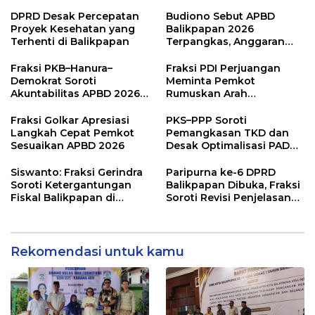
Karang Jati
Prioritas pada Layanan
Publik
DPRD Desak Percepatan
Budiono Sebut APBD
Proyek Kesehatan yang
Balikpapan 2026
Terhenti di Balikpapan
Terpangkas, Anggaran
Pendidikan Justru Naik
Fraksi PKB–Hanura–
Fraksi PDI Perjuangan
Demokrat Soroti
Meminta Pemkot
Akuntabilitas APBD 2026
Rumuskan Arah
dan Desak Penguatan
Pembangunan Lebih
Pengawasan Belanja
Terukur sebagai
Fraksi Golkar Apresiasi
PKS–PPP Soroti
Modal
Penyangga IKN
Langkah Cepat Pemkot
Pemangkasan TKD dan
Sesuaikan APBD 2026
Desak Optimalisasi PAD
dalam Pembahasan APBD
Balikpapan 2026
Siswanto: Fraksi Gerindra
Paripurna ke-6 DPRD
Soroti Ketergantungan
Balikpapan Dibuka, Fraksi
Fiskal Balikpapan di
Soroti Revisi Penjelasan
Tengah Koreksi TKD 2026
Raperda APBD 2026
Rekomendasi untuk kamu