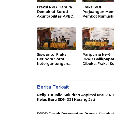
Fraksi PKB–Hanura–
Fraksi PDI
Demokrat Soroti
Perjuangan Mem
Akuntabilitas APBD
Pemkot Rumusk
2026 dan Desak
Arah Pembangu
Penguatan
Lebih Terukur
Pengawasan
sebagai Penyan
Belanja Modal
IKN
Siswanto: Fraksi
Paripurna ke-6
Gerindra Soroti
DPRD Balikpapa
Ketergantungan
Dibuka, Fraksi So
Fiskal Balikpapan di
Revisi Penjelasa
Tengah Koreksi TKD
Raperda APBD 2
2026
Berita Terkait
Nelly Turuallo Salurkan Aspirasi untuk R
Kelas Baru SDN 021 Karang Jati
DPRD Desak Percepatan Proyek Keseha