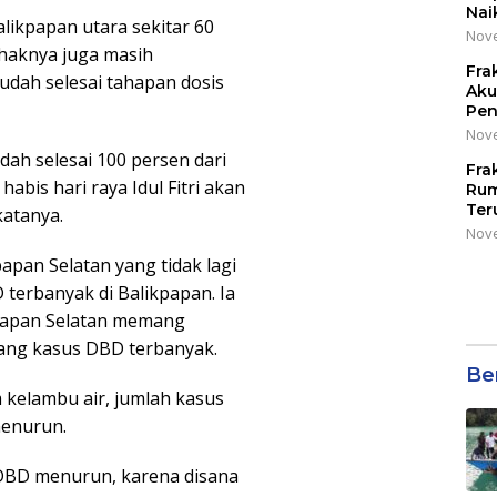
Nai
alikpapan utara sekitar 60
Nove
ihaknya juga masih
Fra
udah selesai tahapan dosis
Aku
Pen
Nove
ah selesai 100 persen dari
Fra
abis hari raya Idul Fitri akan
Rum
Ter
katanya.
Nove
pan Selatan yang tidak lagi
erbanyak di Balikpapan. Ia
apan Selatan memang
ng kasus DBD terbanyak.
Be
kelambu air, jumlah kasus
menurun.
 DBD menurun, karena disana