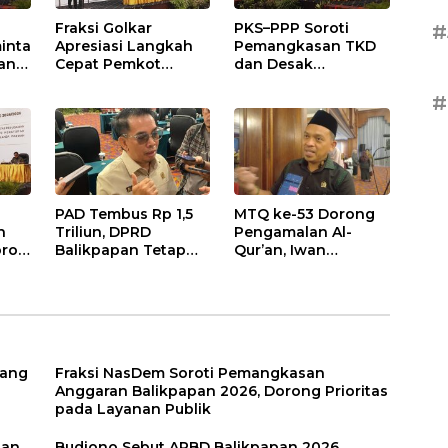
Fraksi Golkar
PKS–PPP Soroti
#
inta
Apresiasi Langkah
Pemangkasan TKD
an
Cepat Pemkot
dan Desak
nan
Sesuaikan APBD
Optimalisasi PAD
2026
dalam Pembahasan
#
gga
APBD Balikpapan
2026
PAD Tembus Rp 1,5
MTQ ke-53 Dorong
n
Triliun, DPRD
Pengamalan Al-
roti
Balikpapan Tetap
Qur’an, Iwan
n
Optimistis di Tengah
Wahyudi: Jangan
026
Pemotongan TKD
Hanya Indah Dibaca,
Tapi Juga Diamalkan
uang
Fraksi NasDem Soroti Pemangkasan
Anggaran Balikpapan 2026, Dorong Prioritas
pada Layanan Publik
tan
Budiono Sebut APBD Balikpapan 2026