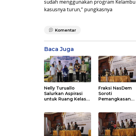
sudah menggunakan program Kelambu A
kasusnya turun,” pungkasnya
Komentar
Baca Juga
Nelly Turuallo
Fraksi NasDem
Salurkan Aspirasi
Soroti
untuk Ruang Kelas
Pemangkasan
Baru SDN 021 Karang
Anggaran
Jati
Balikpapan 2026
Dorong Priorita
pada Layanan
Publik