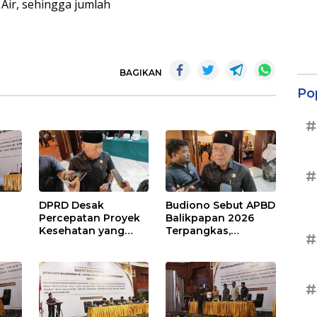
ir, sehingga jumlah
BAGIKAN
Po
#
#
DPRD Desak
Budiono Sebut APBD
Percepatan Proyek
Balikpapan 2026
Kesehatan yang
Terpangkas,
#
Terhenti di
Anggaran
,
Balikpapan
Pendidikan Justru
s
Naik
#