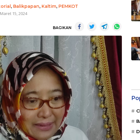
orial
,
Balikpapan
,
Kaltim
,
PEMKOT
Maret 15, 2024
BAGIKAN
Po
C
B
D