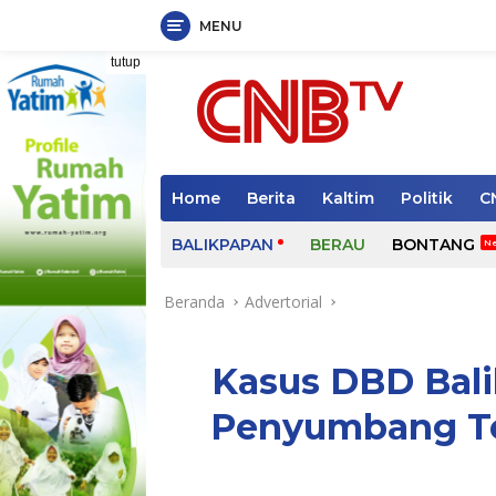
MENU
Langsung
tutup
ke
konten
Home
Berita
Kaltim
Politik
C
BALIKPAPAN
BERAU
BONTANG
Beranda
Advertorial
Kasus DBD Bali
Penyumbang Te