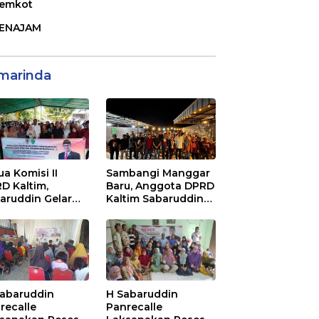
emkot
ENAJAM
marinda
ua Komisi II
Sambangi Manggar
D Kaltim,
Baru, Anggota DPRD
aruddin Gelar
Kaltim Sabaruddin
ialisasi Perda
Panrecalle Sosper
ak dan Retribusi
Kepemudaan di
rah di
Balikpapan
inggan Raya
ikpapan
Sabaruddin
H Sabaruddin
recalle
Panrecalle