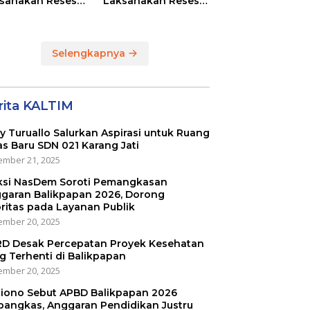
sanakan Reses
Laksanakan Reses
Masing-masing
di RT 01 dan RT 54
ayah Dapilnya di
Sumber Rejo di Kota
a Balikpapan
Balikpapan
Selengkapnya
rita KALTIM
ly Turuallo Salurkan Aspirasi untuk Ruang
as Baru SDN 021 Karang Jati
mber 21, 2025
ksi NasDem Soroti Pemangkasan
garan Balikpapan 2026, Dorong
oritas pada Layanan Publik
mber 20, 2025
D Desak Percepatan Proyek Kesehatan
g Terhenti di Balikpapan
mber 20, 2025
iono Sebut APBD Balikpapan 2026
pangkas, Anggaran Pendidikan Justru