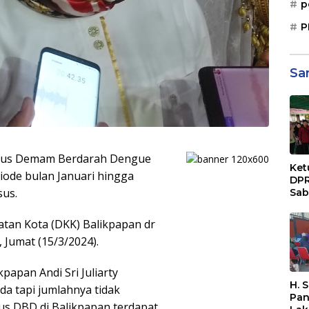
p
P
Sa
sus Demam Berdarah Dengue
Ket
iode bulan Januari hingga
DPR
us.
Sab
Sos
Paj
atan Kota (DKK) Balikpapan dr
Dae
, Jumat (15/3/2024).
Sep
Bal
papan Andi Sri Juliarty
H. 
 tapi jumlahnya tidak
Pan
us DBD di Balikpapan terdapat