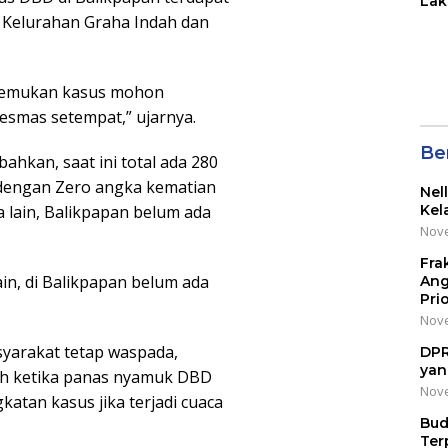
Lak
di 
i Kelurahan Graha Indah dan
Wil
Kot
ditemukan kasus mohon
smas setempat,” ujarnya.
Be
bahkan, saat ini total ada 280
. dengan Zero angka kematian
Nel
Kel
 lain, Balikpapan belum ada
Nove
Fra
ain, di Balikpapan belum ada
Ang
Pri
Nove
yarakat tetap waspada,
DPR
yan
ah ketika panas nyamuk DBD
Nove
gkatan kasus jika terjadi cuaca
Bud
Ter