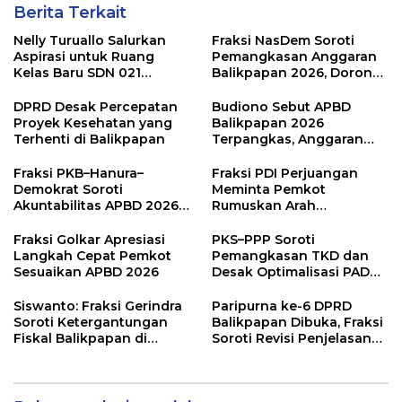
Berita Terkait
Nelly Turuallo Salurkan
Fraksi NasDem Soroti
Aspirasi untuk Ruang
Pemangkasan Anggaran
Kelas Baru SDN 021
Balikpapan 2026, Dorong
Karang Jati
Prioritas pada Layanan
Publik
DPRD Desak Percepatan
Budiono Sebut APBD
Proyek Kesehatan yang
Balikpapan 2026
Terhenti di Balikpapan
Terpangkas, Anggaran
Pendidikan Justru Naik
Fraksi PKB–Hanura–
Fraksi PDI Perjuangan
Demokrat Soroti
Meminta Pemkot
Akuntabilitas APBD 2026
Rumuskan Arah
dan Desak Penguatan
Pembangunan Lebih
Pengawasan Belanja
Terukur sebagai
Fraksi Golkar Apresiasi
PKS–PPP Soroti
Modal
Penyangga IKN
Langkah Cepat Pemkot
Pemangkasan TKD dan
Sesuaikan APBD 2026
Desak Optimalisasi PAD
dalam Pembahasan APBD
Balikpapan 2026
Siswanto: Fraksi Gerindra
Paripurna ke-6 DPRD
Soroti Ketergantungan
Balikpapan Dibuka, Fraksi
Fiskal Balikpapan di
Soroti Revisi Penjelasan
Tengah Koreksi TKD 2026
Raperda APBD 2026