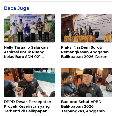
Baca Juga
Nelly Turuallo Salurkan
Fraksi NasDem Soroti
Aspirasi untuk Ruang
Pemangkasan Anggaran
Kelas Baru SDN 021
Balikpapan 2026, Dorong
Karang Jati
Prioritas pada Layanan
Publik
DPRD Desak Percepatan
Budiono Sebut APBD
Proyek Kesehatan yang
Balikpapan 2026
Terhenti di Balikpapan
Terpangkas, Anggaran
Pendidikan Justru Naik