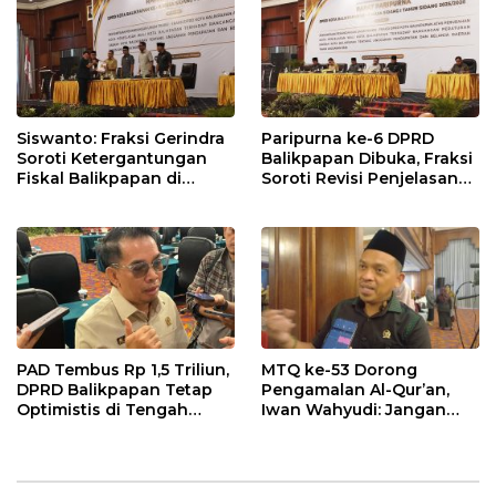
Siswanto: Fraksi Gerindra
Paripurna ke-6 DPRD
Soroti Ketergantungan
Balikpapan Dibuka, Fraksi
Fiskal Balikpapan di
Soroti Revisi Penjelasan
Tengah Koreksi TKD 2026
Raperda APBD 2026
PAD Tembus Rp 1,5 Triliun,
MTQ ke-53 Dorong
DPRD Balikpapan Tetap
Pengamalan Al-Qur’an,
Optimistis di Tengah
Iwan Wahyudi: Jangan
Pemotongan TKD
Hanya Indah Dibaca, Tapi
Juga Diamalkan