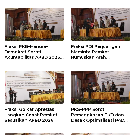
Fraksi PKB–Hanura–
Fraksi PDI Perjuangan
Demokrat Soroti
Meminta Pemkot
Akuntabilitas APBD 2026
Rumuskan Arah
dan Desak Penguatan
Pembangunan Lebih
Pengawasan Belanja
Terukur sebagai
Modal
Penyangga IKN
Fraksi Golkar Apresiasi
PKS–PPP Soroti
Langkah Cepat Pemkot
Pemangkasan TKD dan
Sesuaikan APBD 2026
Desak Optimalisasi PAD
dalam Pembahasan APBD
Balikpapan 2026