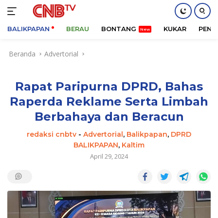
BALIKPAPAN
BERAU
BONTANG
KUKAR
PENA
Langsung
Beranda
Advertorial
ke
konten
Rapat Paripurna DPRD, Bahas
Raperda Reklame Serta Limbah
Berbahaya dan Beracun
redaksi cnbtv
-
Advertorial
,
Balikpapan
,
DPRD
BALIKPAPAN
,
Kaltim
April 29, 2024