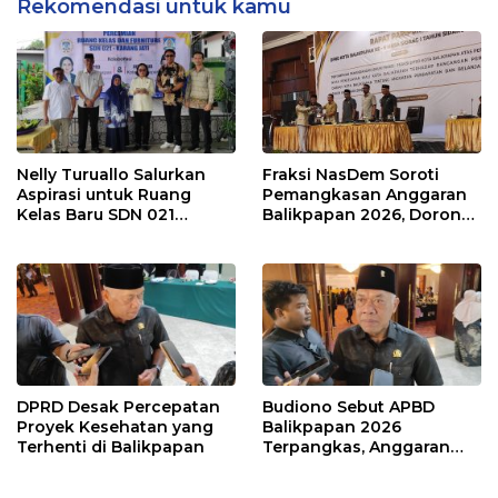
Rekomendasi untuk kamu
Nelly Turuallo Salurkan
Fraksi NasDem Soroti
Aspirasi untuk Ruang
Pemangkasan Anggaran
Kelas Baru SDN 021
Balikpapan 2026, Dorong
Karang Jati
Prioritas pada Layanan
Publik
DPRD Desak Percepatan
Budiono Sebut APBD
Proyek Kesehatan yang
Balikpapan 2026
Terhenti di Balikpapan
Terpangkas, Anggaran
Pendidikan Justru Naik