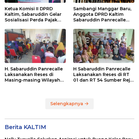
Ketua Komisi II DPRD
Sambangi Manggar Baru,
Kaltim, Sabaruddin Gelar
Anggota DPRD Kaltim
Sosialisasi Perda Pajak
Sabaruddin Panrecalle
dan Retribusi Daerah di
Sosper Kepemudaan di
Sepinggan Raya
Balikpapan
Balikpapan
H. Sabaruddin Panrecalle
H Sabaruddin Panrecalle
Laksanakan Reses di
Laksanakan Reses di RT
Masing-masing Wilayah
01 dan RT 54 Sumber Rejo
Dapilnya di Kota
di Kota Balikpapan
Balikpapan
Selengkapnya
Berita KALTIM