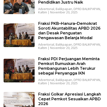
Pendidikan Justru Naik
Advertorial
,
Balikpapan
,
DPRD BALIKPAPAN
,
Kaltim
|
November 20, 2025
Fraksi PKB–Hanura–Demokrat
Soroti Akuntabilitas APBD 2026
dan Desak Penguatan
Pengawasan Belanja Modal
Advertorial
,
Balikpapan
,
DPRD BALIKPAPAN
,
Kaltim
|
November 20, 2025
Fraksi PDI Perjuangan Meminta
Pemkot Rumuskan Arah
Pembangunan Lebih Terukur
sebagai Penyangga IKN
Advertorial
,
Balikpapan
,
DPRD BALIKPAPAN
,
Kaltim
|
November 20, 2025
Fraksi Golkar Apresiasi Langkah
Cepat Pemkot Sesuaikan APBD
2026