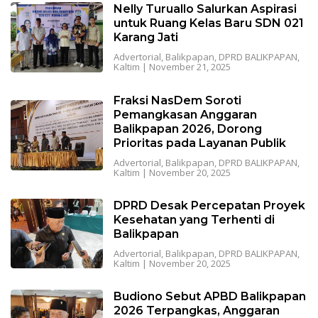
Nelly Turuallo Salurkan Aspirasi
untuk Ruang Kelas Baru SDN 021
Karang Jati
Advertorial
,
Balikpapan
,
DPRD BALIKPAPAN
,
Kaltim
|
November 21, 2025
Fraksi NasDem Soroti
Pemangkasan Anggaran
Balikpapan 2026, Dorong
Prioritas pada Layanan Publik
Advertorial
,
Balikpapan
,
DPRD BALIKPAPAN
,
Kaltim
|
November 20, 2025
DPRD Desak Percepatan Proyek
Kesehatan yang Terhenti di
Balikpapan
Advertorial
,
Balikpapan
,
DPRD BALIKPAPAN
,
Kaltim
|
November 20, 2025
Budiono Sebut APBD Balikpapan
2026 Terpangkas, Anggaran