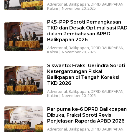
Advertorial
,
Balikpapan
,
DPRD BALIKPAPAN
,
Kaltim
|
November 20, 2025
PKS–PPP Soroti Pemangkasan
TKD dan Desak Optimalisasi PAD
dalam Pembahasan APBD
Balikpapan 2026
Advertorial
,
Balikpapan
,
DPRD BALIKPAPAN
,
Kaltim
|
November 20, 2025
Siswanto: Fraksi Gerindra Soroti
Ketergantungan Fiskal
Balikpapan di Tengah Koreksi
TKD 2026
Advertorial
,
Balikpapan
,
DPRD BALIKPAPAN
,
Kaltim
|
November 20, 2025
Paripurna ke-6 DPRD Balikpapan
Dibuka, Fraksi Soroti Revisi
Penjelasan Raperda APBD 2026
Advertorial
,
Balikpapan
,
DPRD BALIKPAPAN
,