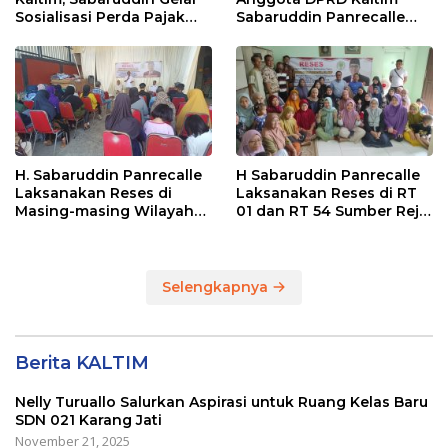
Sosialisasi Perda Pajak
Sabaruddin Panrecalle
dan Retribusi Daerah di
Sosper Kepemudaan di
Sepinggan Raya
Balikpapan
Balikpapan
H. Sabaruddin Panrecalle
H Sabaruddin Panrecalle
Laksanakan Reses di
Laksanakan Reses di RT
Masing-masing Wilayah
01 dan RT 54 Sumber Rejo
Dapilnya di Kota
di Kota Balikpapan
Balikpapan
Selengkapnya
Berita KALTIM
Nelly Turuallo Salurkan Aspirasi untuk Ruang Kelas Baru
SDN 021 Karang Jati
November 21, 2025