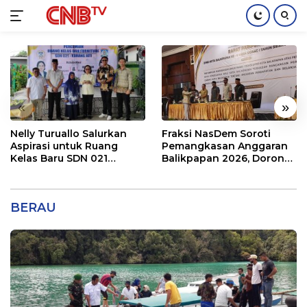
Langsung
ke
konten
«
»
Nelly Turuallo Salurkan
Fraksi NasDem Soroti
Aspirasi untuk Ruang
Pemangkasan Anggaran
Kelas Baru SDN 021
Balikpapan 2026, Dorong
Karang Jati
Prioritas pada Layanan
Publik
BERAU