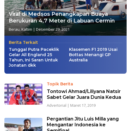
Viral di Medsos Penangkapan Buaya
Berukuran 4,7 Meter di Labuan Cermin
Berau
,
Kaltim
|
Desember 29, 2021
Berita Terkait
Tunggal Putra Paceklik
Klasemen F1 2019 Usai
Gelar All England 25
Bottas Menangi GP
Tahun, Ini Saran Untuk
Australia
Jonatan dkk
Topik Berita
Tontowi Ahmad/Liliyana Natsir
Sabet Gelar Juara Dunia Kedua
Advertorial
|
Maret 17, 2019
Pergantian Jitu Luis Milla yang
Mengantar Indonesia ke
Semifinal