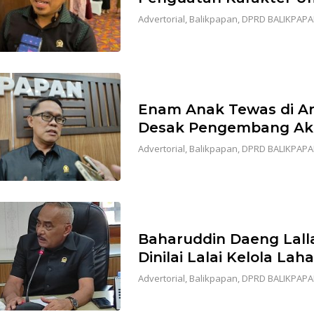
Advertorial
,
Balikpapan
,
DPRD BALIKPAP
Enam Anak Tewas di Ar
Desak Pengembang Aku
Advertorial
,
Balikpapan
,
DPRD BALIKPAP
Baharuddin Daeng Lalla
Dinilai Lalai Kelola L
Advertorial
,
Balikpapan
,
DPRD BALIKPAP