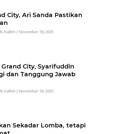
 City, Ari Sanda Pastikan
tan
AN
,
Kaltim
|
November 18, 2025
i Grand City, Syarifuddin
gi dan Tanggung Jawab
AN
,
Kaltim
|
November 18, 2025
an Sekadar Lomba, tetapi
mat