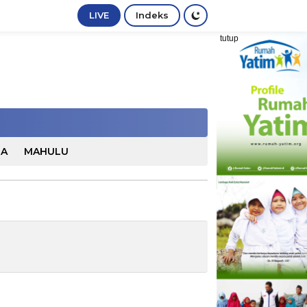
LIVE
Indeks
tutup
TA
MAHULU