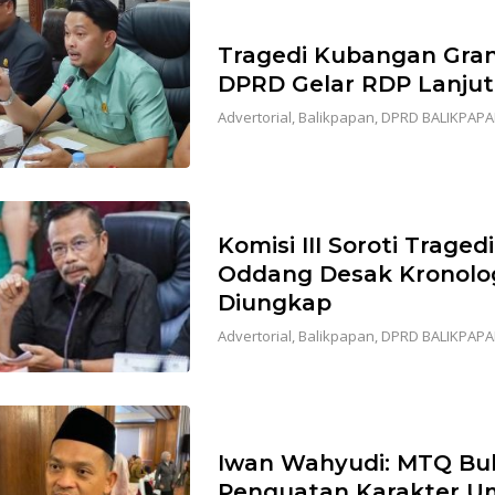
Tragedi Kubangan Grand
DPRD Gelar RDP Lanju
Advertorial
,
Balikpapan
,
DPRD BALIKPAP
Komisi III Soroti Traged
Oddang Desak Kronolo
Diungkap
Advertorial
,
Balikpapan
,
DPRD BALIKPAP
Iwan Wahyudi: MTQ Buk
Penguatan Karakter U