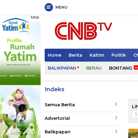
MENU
Langsung
tutup
ke
konten
Home
Berita
Kaltim
Politik
C
BALIKPAPAN
BERAU
BONTANG
Indeks
Semua Berita
Li
Advertorial
Balikpapan