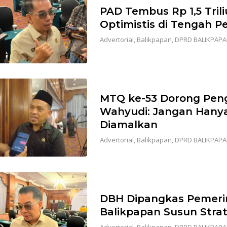
PAD Tembus Rp 1,5 Tril
Optimistis di Tengah 
Advertorial
,
Balikpapan
,
DPRD BALIKPAP
MTQ ke-53 Dorong Peng
Wahyudi: Jangan Hanya
Diamalkan
Advertorial
,
Balikpapan
,
DPRD BALIKPAP
DBH Dipangkas Pemeri
Balikpapan Susun Stra
Advertorial
,
Balikpapan
,
DPRD BALIKPAP