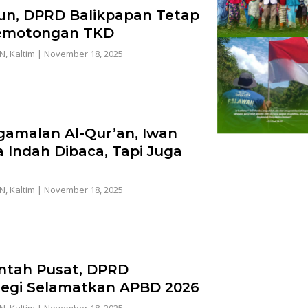
iun, DPRD Balikpapan Tetap
Pemotongan TKD
AN
,
Kaltim
|
November 18, 2025
amalan Al-Qur’an, Iwan
 Indah Dibaca, Tapi Juga
AN
,
Kaltim
|
November 18, 2025
ntah Pusat, DPRD
tegi Selamatkan APBD 2026
AN
,
Kaltim
|
November 18, 2025