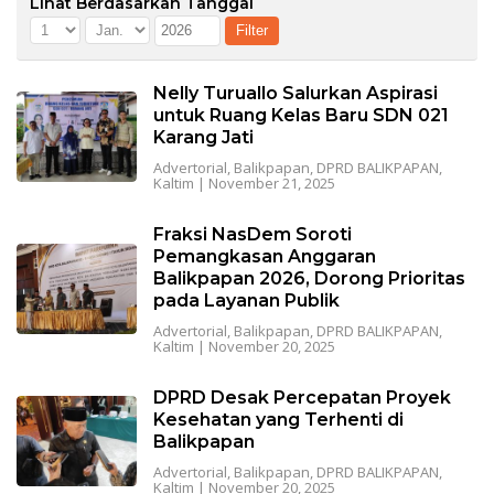
Lihat Berdasarkan Tanggal
Nelly Turuallo Salurkan Aspirasi
untuk Ruang Kelas Baru SDN 021
Karang Jati
Advertorial
,
Balikpapan
,
DPRD BALIKPAPAN
,
Kaltim
|
November 21, 2025
Fraksi NasDem Soroti
Pemangkasan Anggaran
Balikpapan 2026, Dorong Prioritas
pada Layanan Publik
Advertorial
,
Balikpapan
,
DPRD BALIKPAPAN
,
Kaltim
|
November 20, 2025
DPRD Desak Percepatan Proyek
Kesehatan yang Terhenti di
Balikpapan
Advertorial
,
Balikpapan
,
DPRD BALIKPAPAN
,
Kaltim
|
November 20, 2025