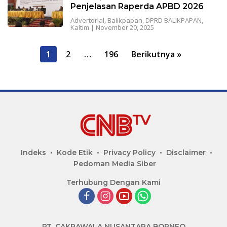
Penjelasan Raperda APBD 2026
Advertorial
,
Balikpapan
,
DPRD BALIKPAPAN
,
Kaltim
|
November 20, 2025
Navigasi
1
2
…
196
Berikutnya »
pos
Indeks
Kode Etik
Privacy Policy
Disclaimer
Pedoman Media Siber
Terhubung Dengan Kami
PT. CAKRAWALA NUSANTARA BORNEO