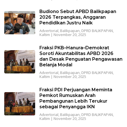
Budiono Sebut APBD Balikpapan
2026 Terpangkas, Anggaran
Pendidikan Justru Naik
Advertorial
,
Balikpapan
,
DPRD BALIKPAPAN
,
Kaltim
|
November 20, 2025
Fraksi PKB–Hanura–Demokrat
Soroti Akuntabilitas APBD 2026
dan Desak Penguatan Pengawasan
Belanja Modal
Advertorial
,
Balikpapan
,
DPRD BALIKPAPAN
,
Kaltim
|
November 20, 2025
Fraksi PDI Perjuangan Meminta
Pemkot Rumuskan Arah
Pembangunan Lebih Terukur
sebagai Penyangga IKN
Advertorial
,
Balikpapan
,
DPRD BALIKPAPAN
,
Kaltim
|
November 20, 2025