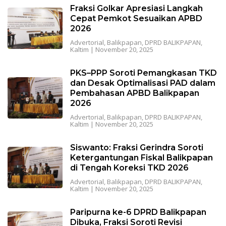
Fraksi Golkar Apresiasi Langkah
Cepat Pemkot Sesuaikan APBD
2026
Advertorial
,
Balikpapan
,
DPRD BALIKPAPAN
,
Kaltim
|
November 20, 2025
PKS–PPP Soroti Pemangkasan TKD
dan Desak Optimalisasi PAD dalam
Pembahasan APBD Balikpapan
2026
Advertorial
,
Balikpapan
,
DPRD BALIKPAPAN
,
Kaltim
|
November 20, 2025
Siswanto: Fraksi Gerindra Soroti
Ketergantungan Fiskal Balikpapan
di Tengah Koreksi TKD 2026
Advertorial
,
Balikpapan
,
DPRD BALIKPAPAN
,
Kaltim
|
November 20, 2025
Paripurna ke-6 DPRD Balikpapan
Dibuka, Fraksi Soroti Revisi