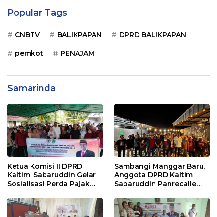
Popular Tags
CNBTV
BALIKPAPAN
DPRD BALIKPAPAN
pemkot
PENAJAM
Samarinda
Ketua Komisi II DPRD
Sambangi Manggar Baru,
Kaltim, Sabaruddin Gelar
Anggota DPRD Kaltim
Sosialisasi Perda Pajak
Sabaruddin Panrecalle
dan Retribusi Daerah di
Sosper Kepemudaan di
Sepinggan Raya
Balikpapan
Balikpapan