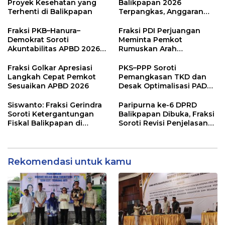
Proyek Kesehatan yang
Balikpapan 2026
Terhenti di Balikpapan
Terpangkas, Anggaran
Pendidikan Justru Naik
Fraksi PKB–Hanura–
Fraksi PDI Perjuangan
Demokrat Soroti
Meminta Pemkot
Akuntabilitas APBD 2026
Rumuskan Arah
dan Desak Penguatan
Pembangunan Lebih
Pengawasan Belanja
Terukur sebagai
Fraksi Golkar Apresiasi
PKS–PPP Soroti
Modal
Penyangga IKN
Langkah Cepat Pemkot
Pemangkasan TKD dan
Sesuaikan APBD 2026
Desak Optimalisasi PAD
dalam Pembahasan APBD
Balikpapan 2026
Siswanto: Fraksi Gerindra
Paripurna ke-6 DPRD
Soroti Ketergantungan
Balikpapan Dibuka, Fraksi
Fiskal Balikpapan di
Soroti Revisi Penjelasan
Tengah Koreksi TKD 2026
Raperda APBD 2026
Rekomendasi untuk kamu