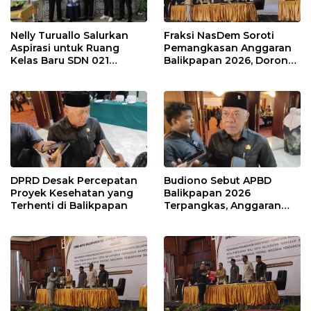
Nelly Turuallo Salurkan
Fraksi NasDem Soroti
Aspirasi untuk Ruang
Pemangkasan Anggaran
Kelas Baru SDN 021
Balikpapan 2026, Dorong
Karang Jati
Prioritas pada Layanan
Publik
DPRD Desak Percepatan
Budiono Sebut APBD
Proyek Kesehatan yang
Balikpapan 2026
Terhenti di Balikpapan
Terpangkas, Anggaran
Pendidikan Justru Naik