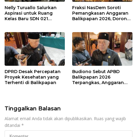
Nelly Turuallo Salurkan
Fraksi NasDem Soroti
Aspirasi untuk Ruang
Pemangkasan Anggaran
Kelas Baru SDN 021
Balikpapan 2026, Dorong
Karang Jati
Prioritas pada Layanan
Publik
DPRD Desak Percepatan
Budiono Sebut APBD
Proyek Kesehatan yang
Balikpapan 2026
Terhenti di Balikpapan
Terpangkas, Anggaran
Pendidikan Justru Naik
Tinggalkan Balasan
Alamat email Anda tidak akan dipublikasikan.
Ruas yang wajib
ditandai
*