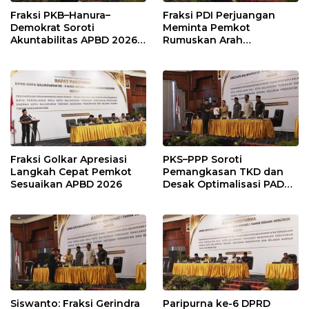
Fraksi PKB–Hanura–
Fraksi PDI Perjuangan
Demokrat Soroti
Meminta Pemkot
Akuntabilitas APBD 2026
Rumuskan Arah
dan Desak Penguatan
Pembangunan Lebih
Pengawasan Belanja
Terukur sebagai
Modal
Penyangga IKN
Fraksi Golkar Apresiasi
PKS–PPP Soroti
Langkah Cepat Pemkot
Pemangkasan TKD dan
Sesuaikan APBD 2026
Desak Optimalisasi PAD
dalam Pembahasan APBD
Balikpapan 2026
Siswanto: Fraksi Gerindra
Paripurna ke-6 DPRD