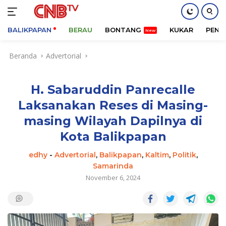
BALIKPAPAN
BERAU
BONTANG
KUKAR
PENA
Langsung
Beranda
Advertorial
ke
konten
H. Sabaruddin Panrecalle
Laksanakan Reses di Masing-
masing Wilayah Dapilnya di
Kota Balikpapan
edhy
-
Advertorial
,
Balikpapan
,
Kaltim
,
Politik
,
Samarinda
November 6, 2024