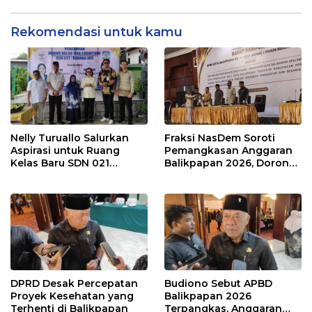
Rekomendasi untuk kamu
Nelly Turuallo Salurkan
Fraksi NasDem Soroti
Aspirasi untuk Ruang
Pemangkasan Anggaran
Kelas Baru SDN 021
Balikpapan 2026, Dorong
Karang Jati
Prioritas pada Layanan
Publik
DPRD Desak Percepatan
Budiono Sebut APBD
Proyek Kesehatan yang
Balikpapan 2026
Terhenti di Balikpapan
Terpangkas, Anggaran