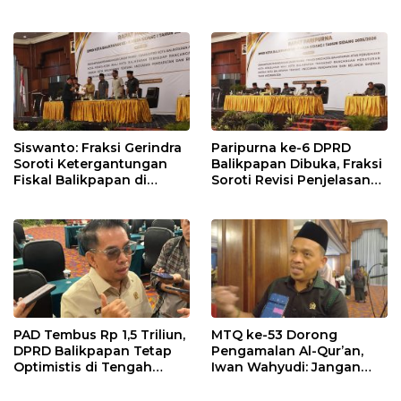
dalam Pembahasan APBD
Balikpapan 2026
Siswanto: Fraksi Gerindra
Paripurna ke-6 DPRD
Soroti Ketergantungan
Balikpapan Dibuka, Fraksi
Fiskal Balikpapan di
Soroti Revisi Penjelasan
Tengah Koreksi TKD 2026
Raperda APBD 2026
PAD Tembus Rp 1,5 Triliun,
MTQ ke-53 Dorong
DPRD Balikpapan Tetap
Pengamalan Al-Qur’an,
Optimistis di Tengah
Iwan Wahyudi: Jangan
Pemotongan TKD
Hanya Indah Dibaca, Tapi
Juga Diamalkan