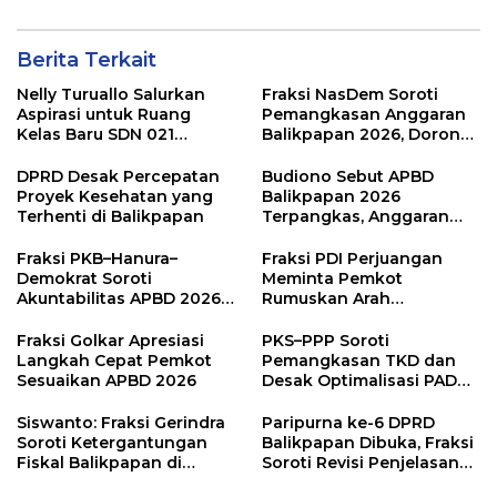
Berita Terkait
Nelly Turuallo Salurkan
Fraksi NasDem Soroti
Aspirasi untuk Ruang
Pemangkasan Anggaran
Kelas Baru SDN 021
Balikpapan 2026, Dorong
Karang Jati
Prioritas pada Layanan
Publik
DPRD Desak Percepatan
Budiono Sebut APBD
Proyek Kesehatan yang
Balikpapan 2026
Terhenti di Balikpapan
Terpangkas, Anggaran
Pendidikan Justru Naik
Fraksi PKB–Hanura–
Fraksi PDI Perjuangan
Demokrat Soroti
Meminta Pemkot
Akuntabilitas APBD 2026
Rumuskan Arah
dan Desak Penguatan
Pembangunan Lebih
Pengawasan Belanja
Terukur sebagai
Fraksi Golkar Apresiasi
PKS–PPP Soroti
Modal
Penyangga IKN
Langkah Cepat Pemkot
Pemangkasan TKD dan
Sesuaikan APBD 2026
Desak Optimalisasi PAD
dalam Pembahasan APBD
Balikpapan 2026
Siswanto: Fraksi Gerindra
Paripurna ke-6 DPRD
Soroti Ketergantungan
Balikpapan Dibuka, Fraksi
Fiskal Balikpapan di
Soroti Revisi Penjelasan
Tengah Koreksi TKD 2026
Raperda APBD 2026