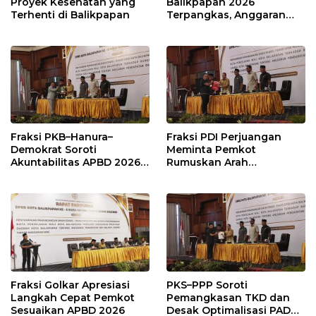
Proyek Kesehatan yang
Balikpapan 2026
Terhenti di Balikpapan
Terpangkas, Anggaran
Pendidikan Justru Naik
Fraksi PKB–Hanura–
Fraksi PDI Perjuangan
Demokrat Soroti
Meminta Pemkot
Akuntabilitas APBD 2026
Rumuskan Arah
dan Desak Penguatan
Pembangunan Lebih
Pengawasan Belanja
Terukur sebagai
Modal
Penyangga IKN
Fraksi Golkar Apresiasi
PKS–PPP Soroti
Langkah Cepat Pemkot
Pemangkasan TKD dan
Sesuaikan APBD 2026
Desak Optimalisasi PAD