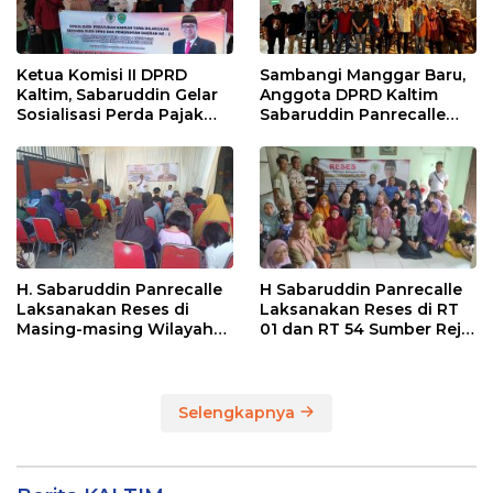
Ketua Komisi II DPRD
Sambangi Manggar Baru,
Kaltim, Sabaruddin Gelar
Anggota DPRD Kaltim
Sosialisasi Perda Pajak
Sabaruddin Panrecalle
dan Retribusi Daerah di
Sosper Kepemudaan di
Sepinggan Raya
Balikpapan
Balikpapan
H. Sabaruddin Panrecalle
H Sabaruddin Panrecalle
Laksanakan Reses di
Laksanakan Reses di RT
Masing-masing Wilayah
01 dan RT 54 Sumber Rejo
Dapilnya di Kota
di Kota Balikpapan
Balikpapan
Selengkapnya