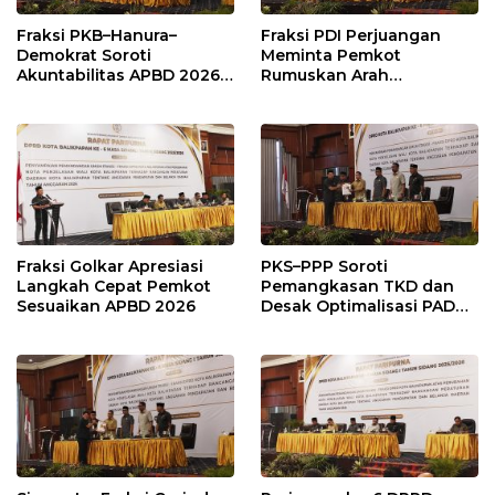
Fraksi PKB–Hanura–
Fraksi PDI Perjuangan
Demokrat Soroti
Meminta Pemkot
Akuntabilitas APBD 2026
Rumuskan Arah
dan Desak Penguatan
Pembangunan Lebih
Pengawasan Belanja
Terukur sebagai
Modal
Penyangga IKN
Fraksi Golkar Apresiasi
PKS–PPP Soroti
Langkah Cepat Pemkot
Pemangkasan TKD dan
Sesuaikan APBD 2026
Desak Optimalisasi PAD
dalam Pembahasan APBD
Balikpapan 2026