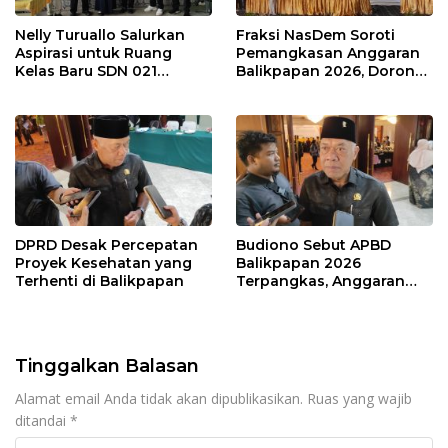
Nelly Turuallo Salurkan
Fraksi NasDem Soroti
Aspirasi untuk Ruang
Pemangkasan Anggaran
Kelas Baru SDN 021
Balikpapan 2026, Dorong
Karang Jati
Prioritas pada Layanan
Publik
DPRD Desak Percepatan
Budiono Sebut APBD
Proyek Kesehatan yang
Balikpapan 2026
Terhenti di Balikpapan
Terpangkas, Anggaran
Pendidikan Justru Naik
Tinggalkan Balasan
Alamat email Anda tidak akan dipublikasikan.
Ruas yang wajib
ditandai
*