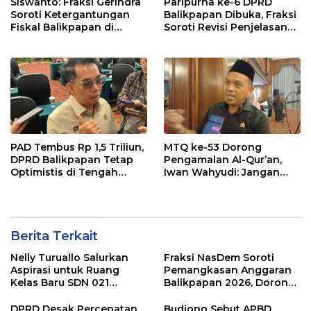
Siswanto: Fraksi Gerindra
Paripurna ke-6 DPRD
Soroti Ketergantungan
Balikpapan Dibuka, Fraksi
Fiskal Balikpapan di
Soroti Revisi Penjelasan
Tengah Koreksi TKD 2026
Raperda APBD 2026
PAD Tembus Rp 1,5 Triliun,
MTQ ke-53 Dorong
DPRD Balikpapan Tetap
Pengamalan Al-Qur’an,
Optimistis di Tengah
Iwan Wahyudi: Jangan
Pemotongan TKD
Hanya Indah Dibaca, Tapi
Juga Diamalkan
Berita Terkait
Nelly Turuallo Salurkan
Fraksi NasDem Soroti
Aspirasi untuk Ruang
Pemangkasan Anggaran
Kelas Baru SDN 021
Balikpapan 2026, Dorong
Karang Jati
Prioritas pada Layanan
Publik
DPRD Desak Percepatan
Budiono Sebut APBD