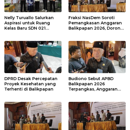
Nelly Turuallo Salurkan
Fraksi NasDem Soroti
Aspirasi untuk Ruang
Pemangkasan Anggaran
Kelas Baru SDN 021
Balikpapan 2026, Dorong
Karang Jati
Prioritas pada Layanan
Publik
DPRD Desak Percepatan
Budiono Sebut APBD
Proyek Kesehatan yang
Balikpapan 2026
Terhenti di Balikpapan
Terpangkas, Anggaran
Pendidikan Justru Naik