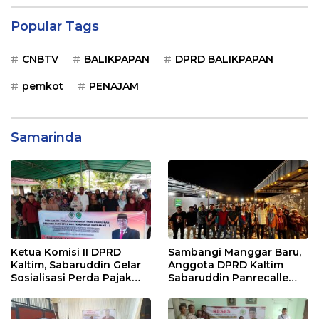
Popular Tags
CNBTV
BALIKPAPAN
DPRD BALIKPAPAN
pemkot
PENAJAM
Samarinda
Ketua Komisi II DPRD
Sambangi Manggar Baru,
Kaltim, Sabaruddin Gelar
Anggota DPRD Kaltim
Sosialisasi Perda Pajak
Sabaruddin Panrecalle
dan Retribusi Daerah di
Sosper Kepemudaan di
Sepinggan Raya
Balikpapan
Balikpapan