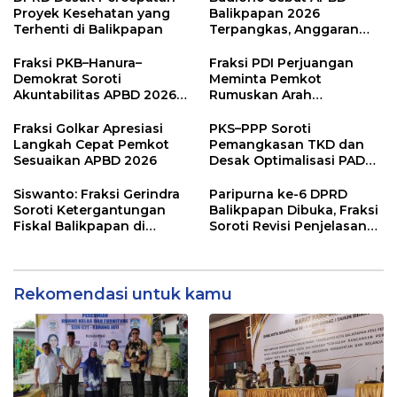
Proyek Kesehatan yang
Balikpapan 2026
Terhenti di Balikpapan
Terpangkas, Anggaran
Pendidikan Justru Naik
Fraksi PKB–Hanura–
Fraksi PDI Perjuangan
Demokrat Soroti
Meminta Pemkot
Akuntabilitas APBD 2026
Rumuskan Arah
dan Desak Penguatan
Pembangunan Lebih
Pengawasan Belanja
Terukur sebagai
Fraksi Golkar Apresiasi
PKS–PPP Soroti
Modal
Penyangga IKN
Langkah Cepat Pemkot
Pemangkasan TKD dan
Sesuaikan APBD 2026
Desak Optimalisasi PAD
dalam Pembahasan APBD
Balikpapan 2026
Siswanto: Fraksi Gerindra
Paripurna ke-6 DPRD
Soroti Ketergantungan
Balikpapan Dibuka, Fraksi
Fiskal Balikpapan di
Soroti Revisi Penjelasan
Tengah Koreksi TKD 2026
Raperda APBD 2026
Rekomendasi untuk kamu