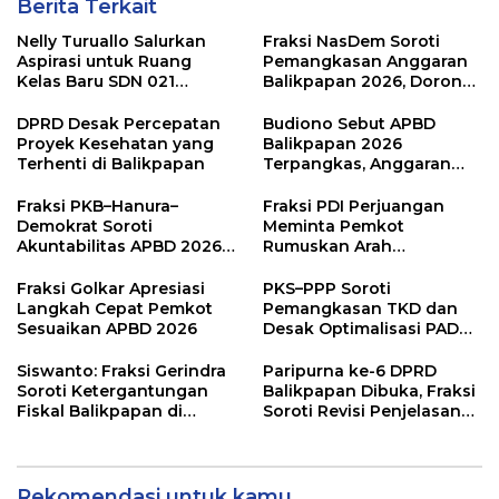
Berita Terkait
Nelly Turuallo Salurkan
Fraksi NasDem Soroti
Aspirasi untuk Ruang
Pemangkasan Anggaran
Kelas Baru SDN 021
Balikpapan 2026, Dorong
Karang Jati
Prioritas pada Layanan
Publik
DPRD Desak Percepatan
Budiono Sebut APBD
Proyek Kesehatan yang
Balikpapan 2026
Terhenti di Balikpapan
Terpangkas, Anggaran
Pendidikan Justru Naik
Fraksi PKB–Hanura–
Fraksi PDI Perjuangan
Demokrat Soroti
Meminta Pemkot
Akuntabilitas APBD 2026
Rumuskan Arah
dan Desak Penguatan
Pembangunan Lebih
Pengawasan Belanja
Terukur sebagai
Fraksi Golkar Apresiasi
PKS–PPP Soroti
Modal
Penyangga IKN
Langkah Cepat Pemkot
Pemangkasan TKD dan
Sesuaikan APBD 2026
Desak Optimalisasi PAD
dalam Pembahasan APBD
Balikpapan 2026
Siswanto: Fraksi Gerindra
Paripurna ke-6 DPRD
Soroti Ketergantungan
Balikpapan Dibuka, Fraksi
Fiskal Balikpapan di
Soroti Revisi Penjelasan
Tengah Koreksi TKD 2026
Raperda APBD 2026
Rekomendasi untuk kamu