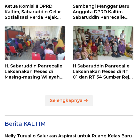
Ketua Komisi II DPRD
Sambangi Manggar Baru,
Kaltim, Sabaruddin Gelar
Anggota DPRD Kaltim
Sosialisasi Perda Pajak
Sabaruddin Panrecalle
dan Retribusi Daerah di
Sosper Kepemudaan di
Sepinggan Raya
Balikpapan
Balikpapan
H. Sabaruddin Panrecalle
H Sabaruddin Panrecalle
Laksanakan Reses di
Laksanakan Reses di RT
Masing-masing Wilayah
01 dan RT 54 Sumber Rejo
Dapilnya di Kota
di Kota Balikpapan
Balikpapan
Selengkapnya
Berita KALTIM
Nelly Turuallo Salurkan Aspirasi untuk Ruang Kelas Baru