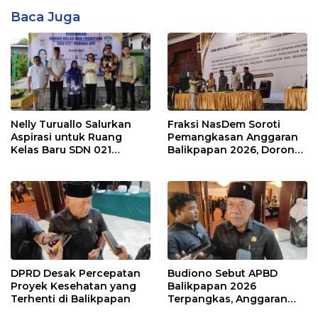
Baca Juga
Nelly Turuallo Salurkan
Fraksi NasDem Soroti
Aspirasi untuk Ruang
Pemangkasan Anggaran
Kelas Baru SDN 021
Balikpapan 2026, Dorong
Karang Jati
Prioritas pada Layanan
Publik
DPRD Desak Percepatan
Budiono Sebut APBD
Proyek Kesehatan yang
Balikpapan 2026
Terhenti di Balikpapan
Terpangkas, Anggaran
Pendidikan Justru Naik