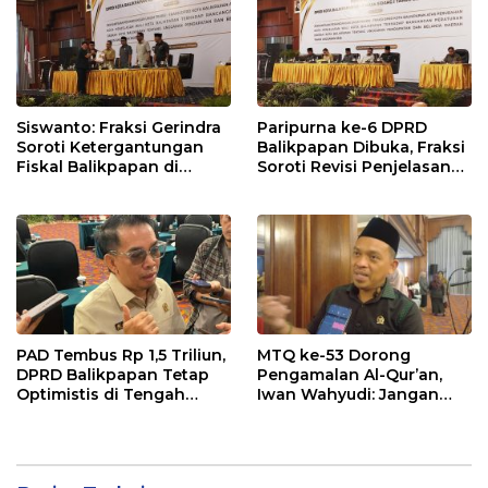
Siswanto: Fraksi Gerindra
Paripurna ke-6 DPRD
Soroti Ketergantungan
Balikpapan Dibuka, Fraksi
Fiskal Balikpapan di
Soroti Revisi Penjelasan
Tengah Koreksi TKD 2026
Raperda APBD 2026
PAD Tembus Rp 1,5 Triliun,
MTQ ke-53 Dorong
DPRD Balikpapan Tetap
Pengamalan Al-Qur’an,
Optimistis di Tengah
Iwan Wahyudi: Jangan
Pemotongan TKD
Hanya Indah Dibaca, Tapi
Juga Diamalkan