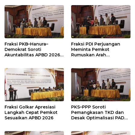
Fraksi PKB–Hanura–
Fraksi PDI Perjuangan
Demokrat Soroti
Meminta Pemkot
Akuntabilitas APBD 2026
Rumuskan Arah
dan Desak Penguatan
Pembangunan Lebih
Pengawasan Belanja
Terukur sebagai
Modal
Penyangga IKN
Fraksi Golkar Apresiasi
PKS–PPP Soroti
Langkah Cepat Pemkot
Pemangkasan TKD dan
Sesuaikan APBD 2026
Desak Optimalisasi PAD
dalam Pembahasan APBD
Balikpapan 2026