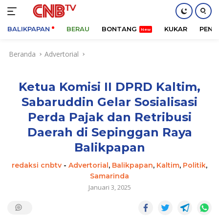
BALIKPAPAN
BERAU
BONTANG
KUKAR
PENA
Langsung
Beranda
Advertorial
ke
konten
Ketua Komisi II DPRD Kaltim,
Sabaruddin Gelar Sosialisasi
Perda Pajak dan Retribusi
Daerah di Sepinggan Raya
Balikpapan
redaksi cnbtv
-
Advertorial
,
Balikpapan
,
Kaltim
,
Politik
,
Samarinda
Januari 3, 2025