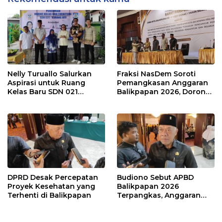
Nelly Turuallo Salurkan
Fraksi NasDem Soroti
Aspirasi untuk Ruang
Pemangkasan Anggaran
Kelas Baru SDN 021
Balikpapan 2026, Dorong
Karang Jati
Prioritas pada Layanan
Publik
DPRD Desak Percepatan
Budiono Sebut APBD
Proyek Kesehatan yang
Balikpapan 2026
Terhenti di Balikpapan
Terpangkas, Anggaran
Pendidikan Justru Naik