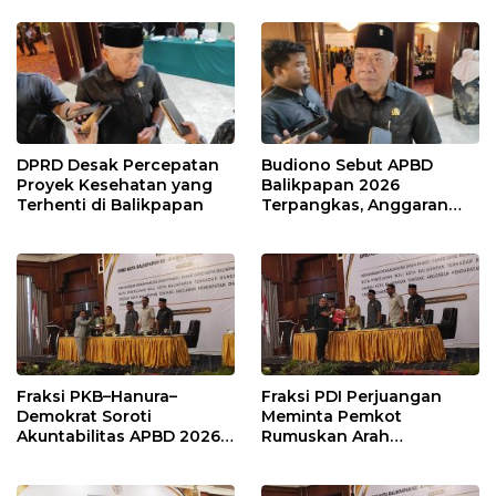
Publik
DPRD Desak Percepatan
Budiono Sebut APBD
Proyek Kesehatan yang
Balikpapan 2026
Terhenti di Balikpapan
Terpangkas, Anggaran
Pendidikan Justru Naik
Fraksi PKB–Hanura–
Fraksi PDI Perjuangan
Demokrat Soroti
Meminta Pemkot
Akuntabilitas APBD 2026
Rumuskan Arah
dan Desak Penguatan
Pembangunan Lebih
Pengawasan Belanja
Terukur sebagai