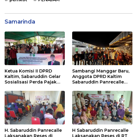
Samarinda
Ketua Komisi II DPRD
Sambangi Manggar Baru,
Kaltim, Sabaruddin Gelar
Anggota DPRD Kaltim
Sosialisasi Perda Pajak
Sabaruddin Panrecalle
dan Retribusi Daerah di
Sosper Kepemudaan di
Sepinggan Raya
Balikpapan
Balikpapan
H. Sabaruddin Panrecalle
H Sabaruddin Panrecalle
Laksanakan Reses di
Laksanakan Reses di RT