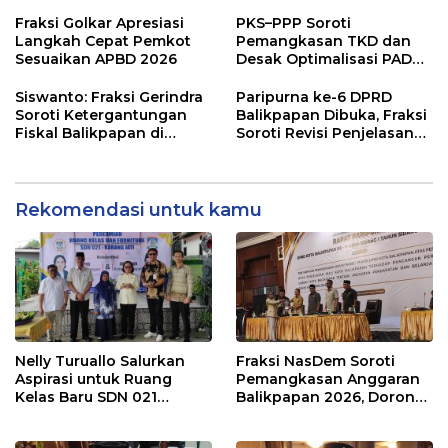
dan Desak Penguatan
Pembangunan Lebih
Pengawasan Belanja
Terukur sebagai
Fraksi Golkar Apresiasi
PKS–PPP Soroti
Modal
Penyangga IKN
Langkah Cepat Pemkot
Pemangkasan TKD dan
Sesuaikan APBD 2026
Desak Optimalisasi PAD
dalam Pembahasan APBD
Balikpapan 2026
Siswanto: Fraksi Gerindra
Paripurna ke-6 DPRD
Soroti Ketergantungan
Balikpapan Dibuka, Fraksi
Fiskal Balikpapan di
Soroti Revisi Penjelasan
Tengah Koreksi TKD 2026
Raperda APBD 2026
Rekomendasi untuk kamu
Nelly Turuallo Salurkan
Fraksi NasDem Soroti
Aspirasi untuk Ruang
Pemangkasan Anggaran
Kelas Baru SDN 021
Balikpapan 2026, Dorong
Karang Jati
Prioritas pada Layanan
Publik