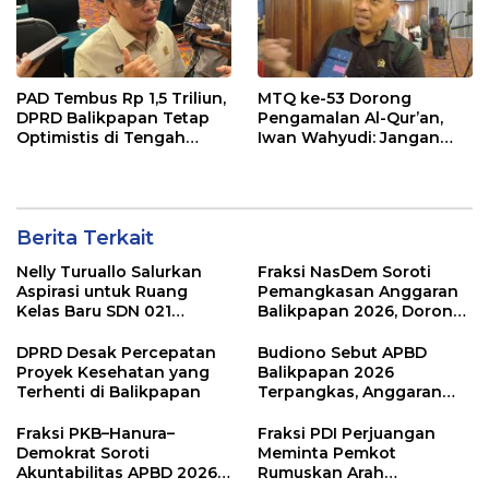
PAD Tembus Rp 1,5 Triliun,
MTQ ke-53 Dorong
DPRD Balikpapan Tetap
Pengamalan Al-Qur’an,
Optimistis di Tengah
Iwan Wahyudi: Jangan
Pemotongan TKD
Hanya Indah Dibaca, Tapi
Juga Diamalkan
Berita Terkait
Nelly Turuallo Salurkan
Fraksi NasDem Soroti
Aspirasi untuk Ruang
Pemangkasan Anggaran
Kelas Baru SDN 021
Balikpapan 2026, Dorong
Karang Jati
Prioritas pada Layanan
Publik
DPRD Desak Percepatan
Budiono Sebut APBD
Proyek Kesehatan yang
Balikpapan 2026
Terhenti di Balikpapan
Terpangkas, Anggaran
Pendidikan Justru Naik
Fraksi PKB–Hanura–
Fraksi PDI Perjuangan
Demokrat Soroti
Meminta Pemkot
Akuntabilitas APBD 2026
Rumuskan Arah