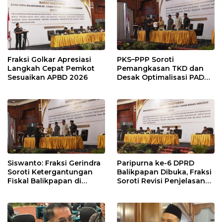
Modal
Penyangga IKN
Fraksi Golkar Apresiasi
PKS–PPP Soroti
Langkah Cepat Pemkot
Pemangkasan TKD dan
Sesuaikan APBD 2026
Desak Optimalisasi PAD
dalam Pembahasan APBD
Balikpapan 2026
Siswanto: Fraksi Gerindra
Paripurna ke-6 DPRD
Soroti Ketergantungan
Balikpapan Dibuka, Fraksi
Fiskal Balikpapan di
Soroti Revisi Penjelasan
Tengah Koreksi TKD 2026
Raperda APBD 2026