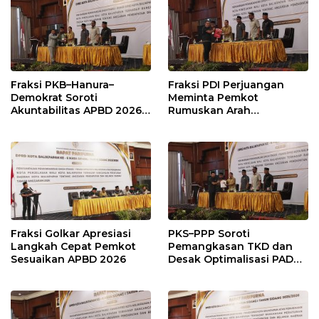
Fraksi PKB–Hanura–
Fraksi PDI Perjuangan
Demokrat Soroti
Meminta Pemkot
Akuntabilitas APBD 2026
Rumuskan Arah
dan Desak Penguatan
Pembangunan Lebih
Pengawasan Belanja
Terukur sebagai
Modal
Penyangga IKN
Fraksi Golkar Apresiasi
PKS–PPP Soroti
Langkah Cepat Pemkot
Pemangkasan TKD dan
Sesuaikan APBD 2026
Desak Optimalisasi PAD
dalam Pembahasan APBD
Balikpapan 2026