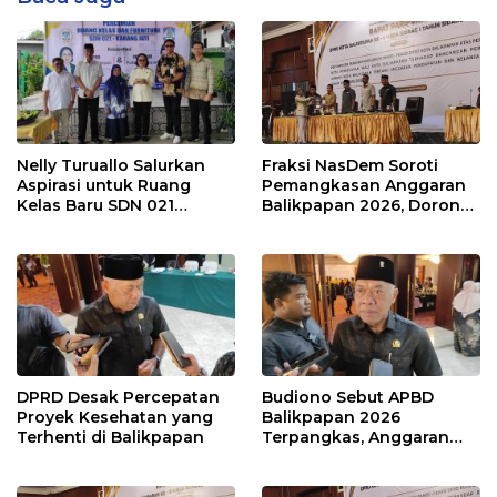
Nelly Turuallo Salurkan
Fraksi NasDem Soroti
Aspirasi untuk Ruang
Pemangkasan Anggaran
Kelas Baru SDN 021
Balikpapan 2026, Dorong
Karang Jati
Prioritas pada Layanan
Publik
DPRD Desak Percepatan
Budiono Sebut APBD
Proyek Kesehatan yang
Balikpapan 2026
Terhenti di Balikpapan
Terpangkas, Anggaran
Pendidikan Justru Naik