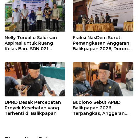
Nelly Turuallo Salurkan
Fraksi NasDem Soroti
Aspirasi untuk Ruang
Pemangkasan Anggaran
Kelas Baru SDN 021
Balikpapan 2026, Dorong
Karang Jati
Prioritas pada Layanan
Publik
DPRD Desak Percepatan
Budiono Sebut APBD
Proyek Kesehatan yang
Balikpapan 2026
Terhenti di Balikpapan
Terpangkas, Anggaran
Pendidikan Justru Naik