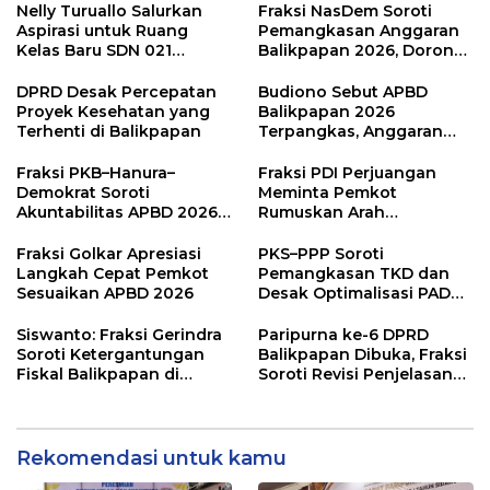
Nelly Turuallo Salurkan
Fraksi NasDem Soroti
Aspirasi untuk Ruang
Pemangkasan Anggaran
Kelas Baru SDN 021
Balikpapan 2026, Dorong
Karang Jati
Prioritas pada Layanan
Publik
DPRD Desak Percepatan
Budiono Sebut APBD
Proyek Kesehatan yang
Balikpapan 2026
Terhenti di Balikpapan
Terpangkas, Anggaran
Pendidikan Justru Naik
Fraksi PKB–Hanura–
Fraksi PDI Perjuangan
Demokrat Soroti
Meminta Pemkot
Akuntabilitas APBD 2026
Rumuskan Arah
dan Desak Penguatan
Pembangunan Lebih
Pengawasan Belanja
Terukur sebagai
Fraksi Golkar Apresiasi
PKS–PPP Soroti
Modal
Penyangga IKN
Langkah Cepat Pemkot
Pemangkasan TKD dan
Sesuaikan APBD 2026
Desak Optimalisasi PAD
dalam Pembahasan APBD
Balikpapan 2026
Siswanto: Fraksi Gerindra
Paripurna ke-6 DPRD
Soroti Ketergantungan
Balikpapan Dibuka, Fraksi
Fiskal Balikpapan di
Soroti Revisi Penjelasan
Tengah Koreksi TKD 2026
Raperda APBD 2026
Rekomendasi untuk kamu