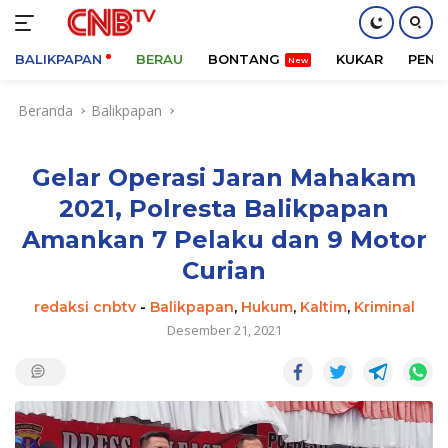
BALIKPAPAN
BERAU
BONTANG
KUKAR
PENA
Langsung
Beranda
Balikpapan
ke
konten
Gelar Operasi Jaran Mahakam
2021, Polresta Balikpapan
Amankan 7 Pelaku dan 9 Motor
Curian
redaksi cnbtv
-
Balikpapan
,
Hukum
,
Kaltim
,
Kriminal
Desember 21, 2021