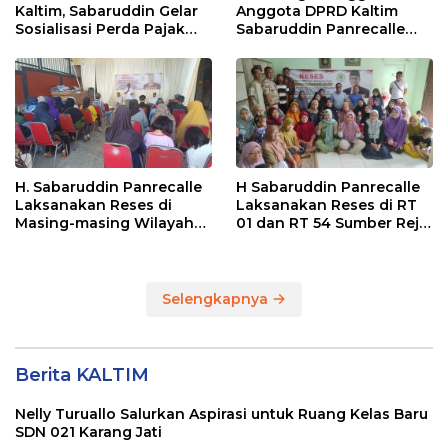
Kaltim, Sabaruddin Gelar
Anggota DPRD Kaltim
Sosialisasi Perda Pajak
Sabaruddin Panrecalle
dan Retribusi Daerah di
Sosper Kepemudaan di
Sepinggan Raya
Balikpapan
Balikpapan
H. Sabaruddin Panrecalle
H Sabaruddin Panrecalle
Laksanakan Reses di
Laksanakan Reses di RT
Masing-masing Wilayah
01 dan RT 54 Sumber Rejo
Dapilnya di Kota
di Kota Balikpapan
Balikpapan
Selengkapnya
Berita KALTIM
Nelly Turuallo Salurkan Aspirasi untuk Ruang Kelas Baru
SDN 021 Karang Jati