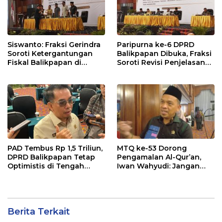
Siswanto: Fraksi Gerindra
Paripurna ke-6 DPRD
Soroti Ketergantungan
Balikpapan Dibuka, Fraksi
Fiskal Balikpapan di
Soroti Revisi Penjelasan
Tengah Koreksi TKD 2026
Raperda APBD 2026
PAD Tembus Rp 1,5 Triliun,
MTQ ke-53 Dorong
DPRD Balikpapan Tetap
Pengamalan Al-Qur’an,
Optimistis di Tengah
Iwan Wahyudi: Jangan
Pemotongan TKD
Hanya Indah Dibaca, Tapi
Juga Diamalkan
Berita Terkait