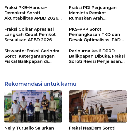
Pendidikan Justru Naik
Fraksi PKB–Hanura–
Fraksi PDI Perjuangan
Demokrat Soroti
Meminta Pemkot
Akuntabilitas APBD 2026
Rumuskan Arah
dan Desak Penguatan
Pembangunan Lebih
Pengawasan Belanja
Terukur sebagai
Fraksi Golkar Apresiasi
PKS–PPP Soroti
Modal
Penyangga IKN
Langkah Cepat Pemkot
Pemangkasan TKD dan
Sesuaikan APBD 2026
Desak Optimalisasi PAD
dalam Pembahasan APBD
Balikpapan 2026
Siswanto: Fraksi Gerindra
Paripurna ke-6 DPRD
Soroti Ketergantungan
Balikpapan Dibuka, Fraksi
Fiskal Balikpapan di
Soroti Revisi Penjelasan
Tengah Koreksi TKD 2026
Raperda APBD 2026
Rekomendasi untuk kamu
Nelly Turuallo Salurkan
Fraksi NasDem Soroti