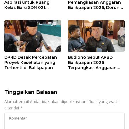
Aspirasi untuk Ruang
Pemangkasan Anggaran
Kelas Baru SDN 021
Balikpapan 2026, Dorong
Karang Jati
Prioritas pada Layanan
Publik
DPRD Desak Percepatan
Budiono Sebut APBD
Proyek Kesehatan yang
Balikpapan 2026
Terhenti di Balikpapan
Terpangkas, Anggaran
Pendidikan Justru Naik
Tinggalkan Balasan
Alamat email Anda tidak akan dipublikasikan.
Ruas yang wajib
ditandai
*