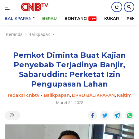
BALIKPAPAN
BERAU
BONTANG
KUKAR
PENA
Langsung
Beranda
Balikpapan
ke
konten
Pemkot Diminta Buat Kajian
Penyebab Terjadinya Banjir,
Sabaruddin: Perketat Izin
Pengupasan Lahan
redaksi cnbtv
-
Balikpapan
,
DPRD BALIKPAPAN
,
Kaltim
Maret 24, 2022