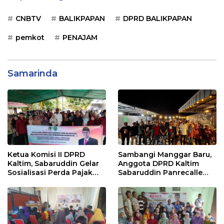
CNBTV
BALIKPAPAN
DPRD BALIKPAPAN
pemkot
PENAJAM
Samarinda
Ketua Komisi II DPRD
Sambangi Manggar Baru,
Kaltim, Sabaruddin Gelar
Anggota DPRD Kaltim
Sosialisasi Perda Pajak
Sabaruddin Panrecalle
dan Retribusi Daerah di
Sosper Kepemudaan di
Sepinggan Raya
Balikpapan
Balikpapan