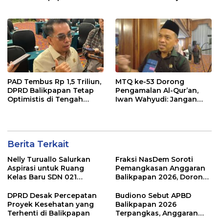
Tengah Koreksi TKD 2026
Raperda APBD 2026
PAD Tembus Rp 1,5 Triliun,
MTQ ke-53 Dorong
DPRD Balikpapan Tetap
Pengamalan Al-Qur’an,
Optimistis di Tengah
Iwan Wahyudi: Jangan
Pemotongan TKD
Hanya Indah Dibaca, Tapi
Juga Diamalkan
Berita Terkait
Nelly Turuallo Salurkan
Fraksi NasDem Soroti
Aspirasi untuk Ruang
Pemangkasan Anggaran
Kelas Baru SDN 021
Balikpapan 2026, Dorong
Karang Jati
Prioritas pada Layanan
Publik
DPRD Desak Percepatan
Budiono Sebut APBD
Proyek Kesehatan yang
Balikpapan 2026
Terhenti di Balikpapan
Terpangkas, Anggaran