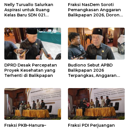
Nelly Turuallo Salurkan
Fraksi NasDem Soroti
Aspirasi untuk Ruang
Pemangkasan Anggaran
Kelas Baru SDN 021
Balikpapan 2026, Dorong
Karang Jati
Prioritas pada Layanan
Publik
DPRD Desak Percepatan
Budiono Sebut APBD
Proyek Kesehatan yang
Balikpapan 2026
Terhenti di Balikpapan
Terpangkas, Anggaran
Pendidikan Justru Naik
Fraksi PKB–Hanura–
Fraksi PDI Perjuangan