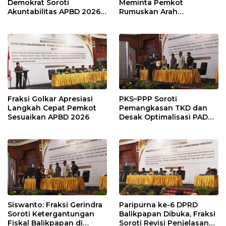
Demokrat Soroti
Meminta Pemkot
Akuntabilitas APBD 2026
Rumuskan Arah
dan Desak Penguatan
Pembangunan Lebih
Pengawasan Belanja
Terukur sebagai
Modal
Penyangga IKN
Fraksi Golkar Apresiasi
PKS–PPP Soroti
Langkah Cepat Pemkot
Pemangkasan TKD dan
Sesuaikan APBD 2026
Desak Optimalisasi PAD
dalam Pembahasan APBD
Balikpapan 2026
Siswanto: Fraksi Gerindra
Paripurna ke-6 DPRD
Soroti Ketergantungan
Balikpapan Dibuka, Fraksi
Fiskal Balikpapan di
Soroti Revisi Penjelasan