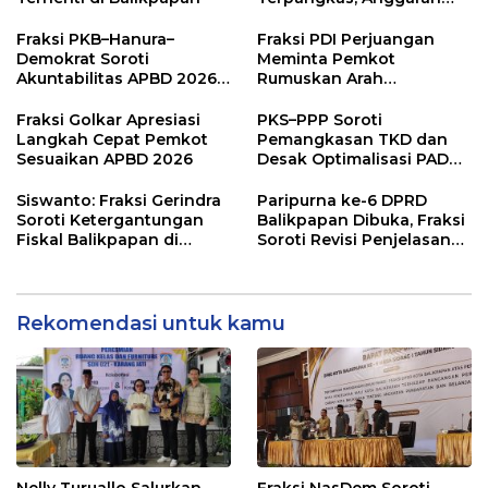
Pendidikan Justru Naik
Fraksi PKB–Hanura–
Fraksi PDI Perjuangan
Demokrat Soroti
Meminta Pemkot
Akuntabilitas APBD 2026
Rumuskan Arah
dan Desak Penguatan
Pembangunan Lebih
Pengawasan Belanja
Terukur sebagai
Fraksi Golkar Apresiasi
PKS–PPP Soroti
Modal
Penyangga IKN
Langkah Cepat Pemkot
Pemangkasan TKD dan
Sesuaikan APBD 2026
Desak Optimalisasi PAD
dalam Pembahasan APBD
Balikpapan 2026
Siswanto: Fraksi Gerindra
Paripurna ke-6 DPRD
Soroti Ketergantungan
Balikpapan Dibuka, Fraksi
Fiskal Balikpapan di
Soroti Revisi Penjelasan
Tengah Koreksi TKD 2026
Raperda APBD 2026
Rekomendasi untuk kamu