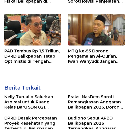
Fiskal Balikpapan di
Soroti Revisi Penjelasan
Tengah Koreksi TKD 2026
Raperda APBD 2026
PAD Tembus Rp 1,5 Triliun,
MTQ ke-53 Dorong
DPRD Balikpapan Tetap
Pengamalan Al-Qur’an,
Optimistis di Tengah
Iwan Wahyudi: Jangan
Pemotongan TKD
Hanya Indah Dibaca, Tapi
Juga Diamalkan
Berita Terkait
Nelly Turuallo Salurkan
Fraksi NasDem Soroti
Aspirasi untuk Ruang
Pemangkasan Anggaran
Kelas Baru SDN 021
Balikpapan 2026, Dorong
Karang Jati
Prioritas pada Layanan
Publik
DPRD Desak Percepatan
Budiono Sebut APBD
Proyek Kesehatan yang
Balikpapan 2026
Terhenti di Balikpapan
Terpangkas, Anggaran