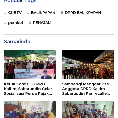
Popular Tags
CNBTV
BALIKPAPAN
DPRD BALIKPAPAN
pemkot
PENAJAM
Samarinda
Ketua Komisi II DPRD
Sambangi Manggar Baru,
Kaltim, Sabaruddin Gelar
Anggota DPRD Kaltim
Sosialisasi Perda Pajak
Sabaruddin Panrecalle
dan Retribusi Daerah di
Sosper Kepemudaan di
Sepinggan Raya
Balikpapan
Balikpapan