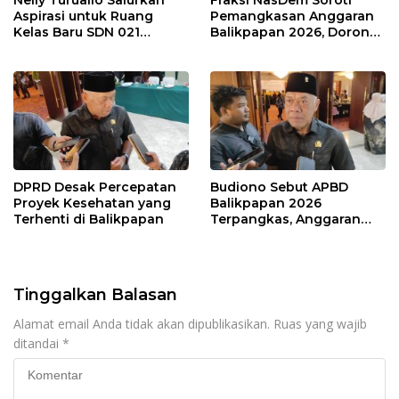
Nelly Turuallo Salurkan
Fraksi NasDem Soroti
Aspirasi untuk Ruang
Pemangkasan Anggaran
Kelas Baru SDN 021
Balikpapan 2026, Dorong
Karang Jati
Prioritas pada Layanan
Publik
DPRD Desak Percepatan
Budiono Sebut APBD
Proyek Kesehatan yang
Balikpapan 2026
Terhenti di Balikpapan
Terpangkas, Anggaran
Pendidikan Justru Naik
Tinggalkan Balasan
Alamat email Anda tidak akan dipublikasikan.
Ruas yang wajib
ditandai
*