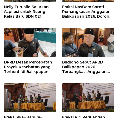
Nelly Turuallo Salurkan
Fraksi NasDem Soroti
Aspirasi untuk Ruang
Pemangkasan Anggaran
Kelas Baru SDN 021
Balikpapan 2026, Dorong
Karang Jati
Prioritas pada Layanan
Publik
DPRD Desak Percepatan
Budiono Sebut APBD
Proyek Kesehatan yang
Balikpapan 2026
Terhenti di Balikpapan
Terpangkas, Anggaran
Pendidikan Justru Naik
Fraksi PKB–Hanura–
Fraksi PDI Perjuangan