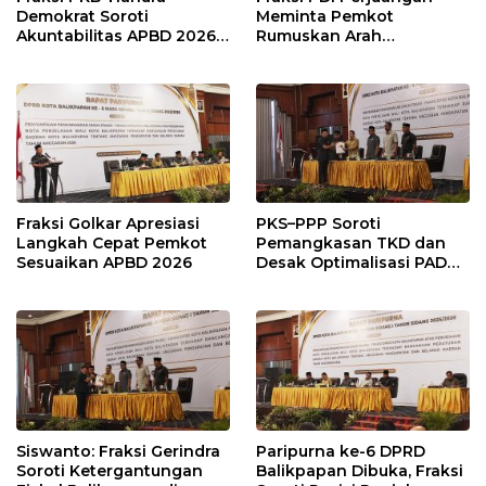
Demokrat Soroti
Meminta Pemkot
Akuntabilitas APBD 2026
Rumuskan Arah
dan Desak Penguatan
Pembangunan Lebih
Pengawasan Belanja
Terukur sebagai
Modal
Penyangga IKN
Fraksi Golkar Apresiasi
PKS–PPP Soroti
Langkah Cepat Pemkot
Pemangkasan TKD dan
Sesuaikan APBD 2026
Desak Optimalisasi PAD
dalam Pembahasan APBD
Balikpapan 2026
Siswanto: Fraksi Gerindra
Paripurna ke-6 DPRD
Soroti Ketergantungan
Balikpapan Dibuka, Fraksi