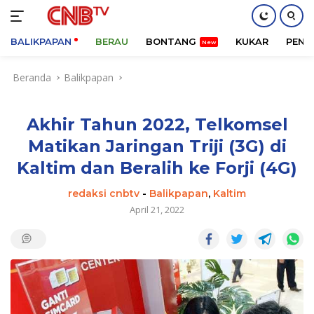
BALIKPAPAN
BERAU
BONTANG
KUKAR
PENA
Langsung
Beranda
Balikpapan
ke
konten
Akhir Tahun 2022, Telkomsel
Matikan Jaringan Triji (3G) di
Kaltim dan Beralih ke Forji (4G)
redaksi cnbtv
-
Balikpapan
,
Kaltim
April 21, 2022