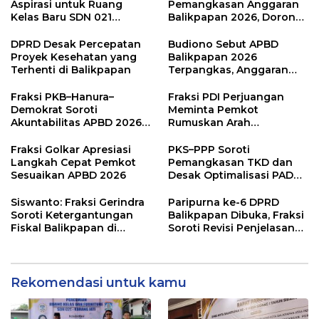
Aspirasi untuk Ruang
Pemangkasan Anggaran
Kelas Baru SDN 021
Balikpapan 2026, Dorong
Karang Jati
Prioritas pada Layanan
Publik
DPRD Desak Percepatan
Budiono Sebut APBD
Proyek Kesehatan yang
Balikpapan 2026
Terhenti di Balikpapan
Terpangkas, Anggaran
Pendidikan Justru Naik
Fraksi PKB–Hanura–
Fraksi PDI Perjuangan
Demokrat Soroti
Meminta Pemkot
Akuntabilitas APBD 2026
Rumuskan Arah
dan Desak Penguatan
Pembangunan Lebih
Pengawasan Belanja
Terukur sebagai
Fraksi Golkar Apresiasi
PKS–PPP Soroti
Modal
Penyangga IKN
Langkah Cepat Pemkot
Pemangkasan TKD dan
Sesuaikan APBD 2026
Desak Optimalisasi PAD
dalam Pembahasan APBD
Balikpapan 2026
Siswanto: Fraksi Gerindra
Paripurna ke-6 DPRD
Soroti Ketergantungan
Balikpapan Dibuka, Fraksi
Fiskal Balikpapan di
Soroti Revisi Penjelasan
Tengah Koreksi TKD 2026
Raperda APBD 2026
Rekomendasi untuk kamu