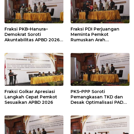
Fraksi PKB–Hanura–
Fraksi PDI Perjuangan
Demokrat Soroti
Meminta Pemkot
Akuntabilitas APBD 2026
Rumuskan Arah
dan Desak Penguatan
Pembangunan Lebih
Pengawasan Belanja
Terukur sebagai
Modal
Penyangga IKN
Fraksi Golkar Apresiasi
PKS–PPP Soroti
Langkah Cepat Pemkot
Pemangkasan TKD dan
Sesuaikan APBD 2026
Desak Optimalisasi PAD
dalam Pembahasan APBD
Balikpapan 2026