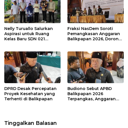
Nelly Turuallo Salurkan
Fraksi NasDem Soroti
Aspirasi untuk Ruang
Pemangkasan Anggaran
Kelas Baru SDN 021
Balikpapan 2026, Dorong
Karang Jati
Prioritas pada Layanan
Publik
DPRD Desak Percepatan
Budiono Sebut APBD
Proyek Kesehatan yang
Balikpapan 2026
Terhenti di Balikpapan
Terpangkas, Anggaran
Pendidikan Justru Naik
Tinggalkan Balasan