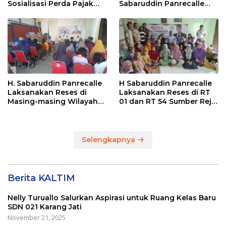
Sosialisasi Perda Pajak
Sabaruddin Panrecalle
dan Retribusi Daerah di
Sosper Kepemudaan di
Sepinggan Raya
Balikpapan
Balikpapan
H. Sabaruddin Panrecalle
H Sabaruddin Panrecalle
Laksanakan Reses di
Laksanakan Reses di RT
Masing-masing Wilayah
01 dan RT 54 Sumber Rejo
Dapilnya di Kota
di Kota Balikpapan
Balikpapan
Selengkapnya
Berita KALTIM
Nelly Turuallo Salurkan Aspirasi untuk Ruang Kelas Baru
SDN 021 Karang Jati
November 21, 2025