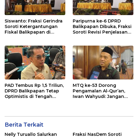
Siswanto: Fraksi Gerindra
Paripurna ke-6 DPRD
Soroti Ketergantungan
Balikpapan Dibuka, Fraksi
Fiskal Balikpapan di
Soroti Revisi Penjelasan
Tengah Koreksi TKD 2026
Raperda APBD 2026
PAD Tembus Rp 1,5 Triliun,
MTQ ke-53 Dorong
DPRD Balikpapan Tetap
Pengamalan Al-Qur’an,
Optimistis di Tengah
Iwan Wahyudi: Jangan
Pemotongan TKD
Hanya Indah Dibaca, Tapi
Juga Diamalkan
Berita Terkait
Nelly Turuallo Salurkan
Fraksi NasDem Soroti