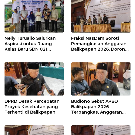
Nelly Turuallo Salurkan
Fraksi NasDem Soroti
Aspirasi untuk Ruang
Pemangkasan Anggaran
Kelas Baru SDN 021
Balikpapan 2026, Dorong
Karang Jati
Prioritas pada Layanan
Publik
DPRD Desak Percepatan
Budiono Sebut APBD
Proyek Kesehatan yang
Balikpapan 2026
Terhenti di Balikpapan
Terpangkas, Anggaran
Pendidikan Justru Naik