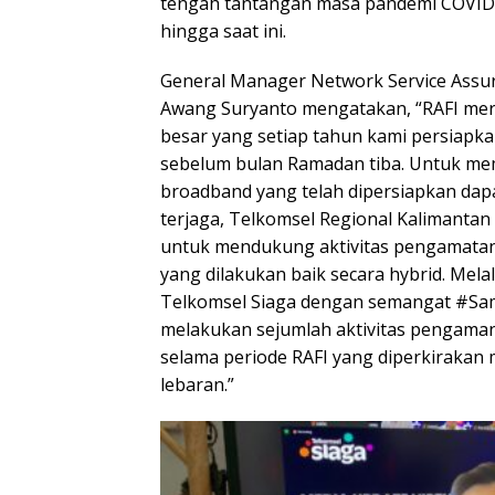
tengah tantangan masa pandemi COVID
hingga saat ini.
General Manager Network Service Assu
Awang Suryanto mengatakan, “RAFI me
besar yang setiap tahun kami persiapk
sebelum bulan Ramadan tiba. Untuk mem
broadband yang telah dipersiapkan dapa
terjaga, Telkomsel Regional Kalimantan
untuk mendukung aktivitas pengamatan
yang dilakukan baik secara hybrid. Mela
Telkomsel Siaga dengan semangat #S
melakukan sejumlah aktivitas pengaman
selama periode RAFI yang diperkirakan
lebaran.”