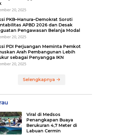
k
mber 20, 2025
ksi PKB–Hanura–Demokrat Soroti
ntabilitas APBD 2026 dan Desak
guatan Pengawasan Belanja Modal
mber 20, 2025
ksi PDI Perjuangan Meminta Pemkot
uskan Arah Pembangunan Lebih
ukur sebagai Penyangga IKN
mber 20, 2025
Selengkapnya
rau
Viral di Medsos
Penangkapan Buaya
Berukuran 4,7 Meter di
Labuan Cermin