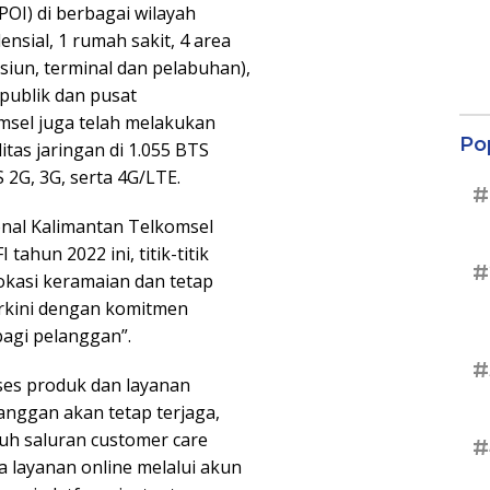
(POI) di berbagai wilayah
nsial, 1 rumah sakit, 4 area
asiun, terminal dan pelabuhan),
 publik dan pusat
omsel juga telah melakukan
Po
as jaringan di 1.055 BTS
 2G, 3G, serta 4G/LTE.
#
nal Kalimantan Telkomsel
ahun 2022 ini, titik-titik
#
lokasi keramaian dan tetap
rkini dengan komitmen
bagi pelanggan”.
#
ses produk dan layanan
anggan akan tetap terjaga,
ruh saluran customer care
#
ta layanan online melalui akun