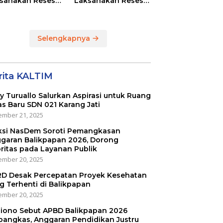
sanakan Reses
Laksanakan Reses
Masing-masing
di RT 01 dan RT 54
ayah Dapilnya di
Sumber Rejo di Kota
a Balikpapan
Balikpapan
Selengkapnya
rita KALTIM
ly Turuallo Salurkan Aspirasi untuk Ruang
as Baru SDN 021 Karang Jati
mber 21, 2025
ksi NasDem Soroti Pemangkasan
garan Balikpapan 2026, Dorong
oritas pada Layanan Publik
mber 20, 2025
D Desak Percepatan Proyek Kesehatan
g Terhenti di Balikpapan
mber 20, 2025
iono Sebut APBD Balikpapan 2026
pangkas, Anggaran Pendidikan Justru