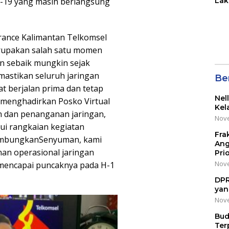
Lak
-19 yang masih berlangsung
di 
Wil
Kot
rance Kalimantan Telkomsel
rupakan salah satu momen
an sebaik mungkin sejak
astikan seluruh jaringan
Be
t berjalan prima dan tetap
Nel
 menghadirkan Posko Virtual
Kel
 dan penanganan jaringan,
Nove
lui rangkaian kegiatan
Fra
ambungkanSenyuman, kami
Ang
an operasional jaringan
Pri
Nove
 mencapai puncaknya pada H-1
DPR
yan
Nove
Bud
Ter