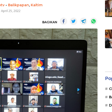
btv
-
Balikpapan
,
Kaltim
April 25, 2022
BAGIKAN
Po
C
B
D