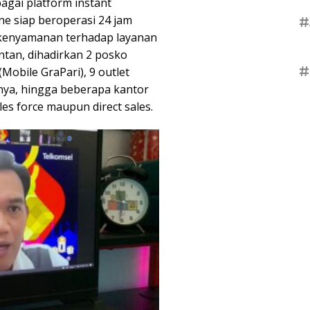
bagai platform instant
e siap beroperasi 24 jam
#
kenyamanan terhadap layanan
ntan, dihadirkan 2 posko
#
Mobile GraPari), 9 outlet
nnya, hingga beberapa kantor
les force maupun direct sales.