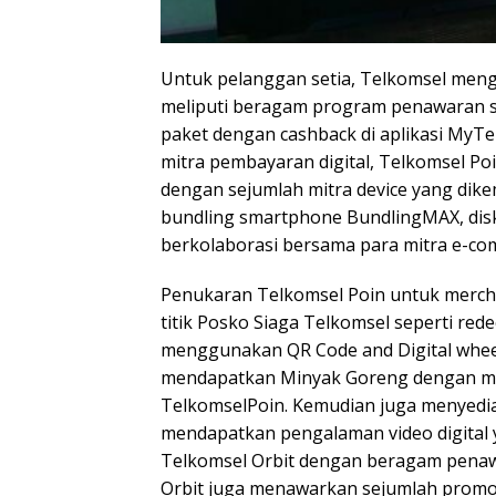
Untuk pelanggan setia, Telkomsel meng
meliputi beragam program penawaran s
paket dengan cashback di aplikasi MyT
mitra pembayaran digital, Telkomsel Poi
dengan sejumlah mitra device yang dik
bundling smartphone BundlingMAX, disk
berkolaborasi bersama para mitra e-co
Penukaran Telkomsel Poin untuk mercha
titik Posko Siaga Telkomsel seperti re
menggunakan QR Code and Digital wheel
mendapatkan Minyak Goreng dengan m
TelkomselPoin. Kemudian juga menyedia
mendapatkan pengalaman video digital y
Telkomsel Orbit dengan beragam pena
Orbit juga menawarkan sejumlah promo