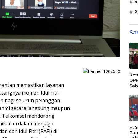
p
P
Sa
Ket
DPR
mantan memastikan layanan
Sab
Sos
tangnya momen Idul Fitri
Paj
an bagi seluruh pelanggan
Dae
turahmi secara langsung maupun
Sep
Bal
ni, Telkomsel mendorong
ikan di dalam menjaga
H. 
dan Idul Fitri (RAFI) di
Pan