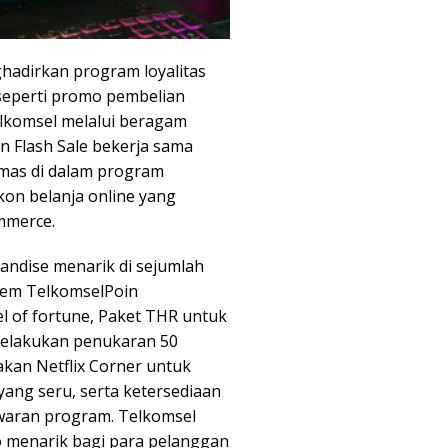
hadirkan program loyalitas
eperti promo pembelian
elkomsel melalui beragam
n Flash Sale bekerja sama
emas di dalam program
on belanja online yang
mmerce.
ndise menarik di sejumlah
deem TelkomselPoin
 of fortune, Paket THR untuk
elakukan penukaran 50
kan Netflix Corner untuk
ang seru, serta ketersediaan
waran program. Telkomsel
 menarik bagi para pelanggan