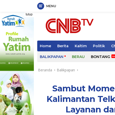
MENU
Langsung
tutup
ke
konten
Home
Berita
Kaltim
Politik
C
BALIKPAPAN
BERAU
BONTANG
Beranda
Balikpapan
Sambut Momen I
Kalimantan Telk
Layanan da