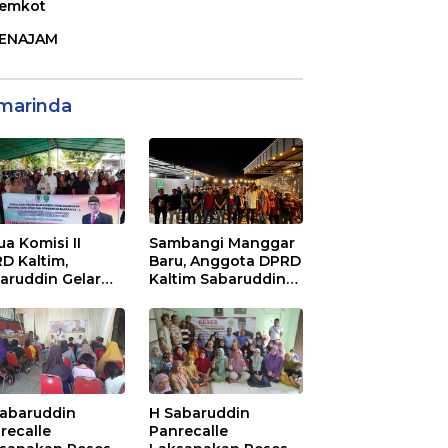
emkot
ENAJAM
marinda
ua Komisi II
Sambangi Manggar
D Kaltim,
Baru, Anggota DPRD
aruddin Gelar
Kaltim Sabaruddin
ialisasi Perda
Panrecalle Sosper
ak dan Retribusi
Kepemudaan di
rah di
Balikpapan
inggan Raya
ikpapan
Sabaruddin
H Sabaruddin
recalle
Panrecalle