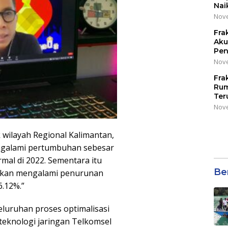
Nai
Nove
Fra
Aku
Pen
Nove
Fra
Rum
Ter
Nove
 wilayah Regional Kalimantan,
engalami pertumbuhan sebesar
mal di 2022. Sementara itu
Be
irakan mengalami penurunan
6.12%.”
eluruhan proses optimalisasi
 teknologi jaringan Telkomsel