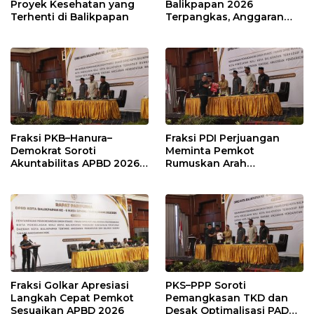
Proyek Kesehatan yang
Balikpapan 2026
Terhenti di Balikpapan
Terpangkas, Anggaran
Pendidikan Justru Naik
Fraksi PKB–Hanura–
Fraksi PDI Perjuangan
Demokrat Soroti
Meminta Pemkot
Akuntabilitas APBD 2026
Rumuskan Arah
dan Desak Penguatan
Pembangunan Lebih
Pengawasan Belanja
Terukur sebagai
Modal
Penyangga IKN
Fraksi Golkar Apresiasi
PKS–PPP Soroti
Langkah Cepat Pemkot
Pemangkasan TKD dan
Sesuaikan APBD 2026
Desak Optimalisasi PAD