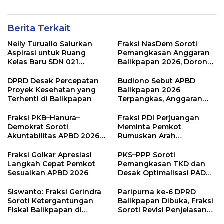
Juga Diamalkan
Berita Terkait
Nelly Turuallo Salurkan
Fraksi NasDem Soroti
Aspirasi untuk Ruang
Pemangkasan Anggaran
Kelas Baru SDN 021
Balikpapan 2026, Dorong
Karang Jati
Prioritas pada Layanan
Publik
DPRD Desak Percepatan
Budiono Sebut APBD
Proyek Kesehatan yang
Balikpapan 2026
Terhenti di Balikpapan
Terpangkas, Anggaran
Pendidikan Justru Naik
Fraksi PKB–Hanura–
Fraksi PDI Perjuangan
Demokrat Soroti
Meminta Pemkot
Akuntabilitas APBD 2026
Rumuskan Arah
dan Desak Penguatan
Pembangunan Lebih
Pengawasan Belanja
Terukur sebagai
Fraksi Golkar Apresiasi
PKS–PPP Soroti
Modal
Penyangga IKN
Langkah Cepat Pemkot
Pemangkasan TKD dan
Sesuaikan APBD 2026
Desak Optimalisasi PAD
dalam Pembahasan APBD
Balikpapan 2026
Siswanto: Fraksi Gerindra
Paripurna ke-6 DPRD
Soroti Ketergantungan
Balikpapan Dibuka, Fraksi
Fiskal Balikpapan di
Soroti Revisi Penjelasan
Tengah Koreksi TKD 2026
Raperda APBD 2026