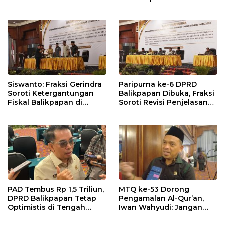
dalam Pembahasan APBD
Balikpapan 2026
Siswanto: Fraksi Gerindra
Paripurna ke-6 DPRD
Soroti Ketergantungan
Balikpapan Dibuka, Fraksi
Fiskal Balikpapan di
Soroti Revisi Penjelasan
Tengah Koreksi TKD 2026
Raperda APBD 2026
PAD Tembus Rp 1,5 Triliun,
MTQ ke-53 Dorong
DPRD Balikpapan Tetap
Pengamalan Al-Qur’an,
Optimistis di Tengah
Iwan Wahyudi: Jangan
Pemotongan TKD
Hanya Indah Dibaca, Tapi