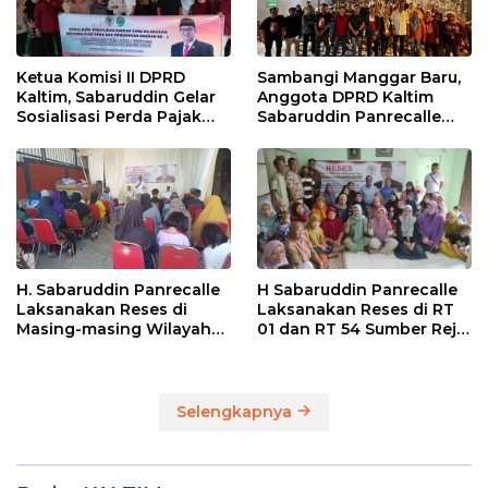
Ketua Komisi II DPRD
Sambangi Manggar Baru,
Kaltim, Sabaruddin Gelar
Anggota DPRD Kaltim
Sosialisasi Perda Pajak
Sabaruddin Panrecalle
dan Retribusi Daerah di
Sosper Kepemudaan di
Sepinggan Raya
Balikpapan
Balikpapan
H. Sabaruddin Panrecalle
H Sabaruddin Panrecalle
Laksanakan Reses di
Laksanakan Reses di RT
Masing-masing Wilayah
01 dan RT 54 Sumber Rejo
Dapilnya di Kota
di Kota Balikpapan
Balikpapan
Selengkapnya