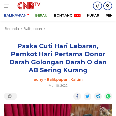
BALIKPAPAN
BERAU
BONTANG
KUKAR
PENA
Langsung
Beranda
Balikpapan
ke
konten
Paska Cuti Hari Lebaran,
Pemkot Hari Pertama Donor
Darah Golongan Darah O dan
AB Sering Kurang
edhy
-
Balikpapan
,
Kaltim
Mei 10, 2022