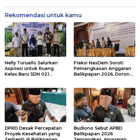
Rekomendasi untuk kamu
Nelly Turuallo Salurkan
Fraksi NasDem Soroti
Aspirasi untuk Ruang
Pemangkasan Anggaran
Kelas Baru SDN 021
Balikpapan 2026, Dorong
Karang Jati
Prioritas pada Layanan
Publik
DPRD Desak Percepatan
Budiono Sebut APBD
Proyek Kesehatan yang
Balikpapan 2026
Terhenti di Balikpapan
Terpangkas, Anggaran