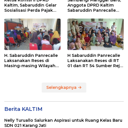
Kaltim, Sabaruddin Gelar
Anggota DPRD Kaltim
Sosialisasi Perda Pajak
Sabaruddin Panrecalle
dan Retribusi Daerah di
Sosper Kepemudaan di
Sepinggan Raya
Balikpapan
Balikpapan
H. Sabaruddin Panrecalle
H Sabaruddin Panrecalle
Laksanakan Reses di
Laksanakan Reses di RT
Masing-masing Wilayah
01 dan RT 54 Sumber Rejo
Dapilnya di Kota
di Kota Balikpapan
Balikpapan
Selengkapnya
Berita KALTIM
Nelly Turuallo Salurkan Aspirasi untuk Ruang Kelas Baru
SDN 021 Karang Jati