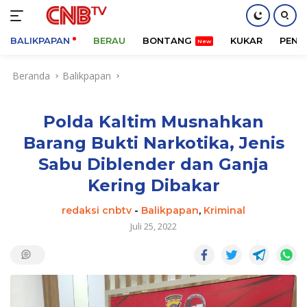
BALIKPAPAN
BERAU
BONTANG
KUKAR
PENA
Langsung
Beranda
Balikpapan
ke
konten
Polda Kaltim Musnahkan
Barang Bukti Narkotika, Jenis
Sabu Diblender dan Ganja
Kering Dibakar
redaksi cnbtv
-
Balikpapan
,
Kriminal
Juli 25, 2022