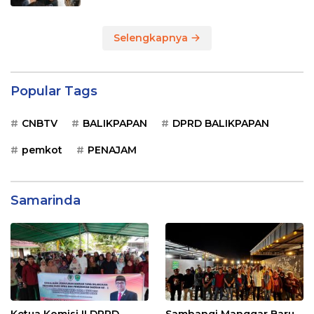
Selengkapnya
Popular Tags
CNBTV
BALIKPAPAN
DPRD BALIKPAPAN
pemkot
PENAJAM
Samarinda
Ketua Komisi II DPRD
Sambangi Manggar Baru,