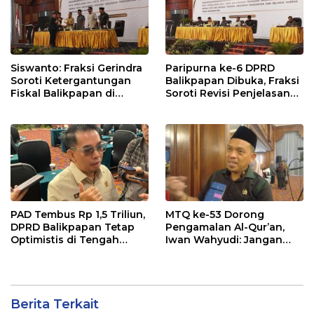
Siswanto: Fraksi Gerindra
Paripurna ke-6 DPRD
Soroti Ketergantungan
Balikpapan Dibuka, Fraksi
Fiskal Balikpapan di
Soroti Revisi Penjelasan
Tengah Koreksi TKD 2026
Raperda APBD 2026
PAD Tembus Rp 1,5 Triliun,
MTQ ke-53 Dorong
DPRD Balikpapan Tetap
Pengamalan Al-Qur’an,
Optimistis di Tengah
Iwan Wahyudi: Jangan
Pemotongan TKD
Hanya Indah Dibaca, Tapi
Juga Diamalkan
Berita Terkait