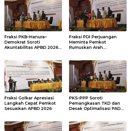
Fraksi PKB–Hanura–
Fraksi PDI Perjuangan
Demokrat Soroti
Meminta Pemkot
Akuntabilitas APBD 2026
Rumuskan Arah
dan Desak Penguatan
Pembangunan Lebih
Pengawasan Belanja
Terukur sebagai
Modal
Penyangga IKN
Fraksi Golkar Apresiasi
PKS–PPP Soroti
Langkah Cepat Pemkot
Pemangkasan TKD dan
Sesuaikan APBD 2026
Desak Optimalisasi PAD
dalam Pembahasan APBD
Balikpapan 2026