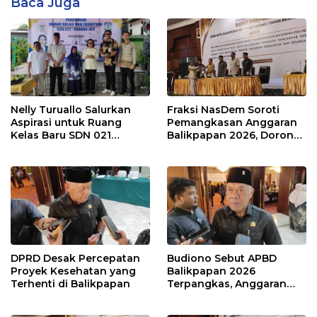
Baca Juga
Nelly Turuallo Salurkan
Fraksi NasDem Soroti
Aspirasi untuk Ruang
Pemangkasan Anggaran
Kelas Baru SDN 021
Balikpapan 2026, Dorong
Karang Jati
Prioritas pada Layanan
Publik
DPRD Desak Percepatan
Budiono Sebut APBD
Proyek Kesehatan yang
Balikpapan 2026
Terhenti di Balikpapan
Terpangkas, Anggaran
Pendidikan Justru Naik