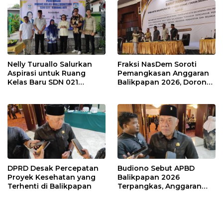
Nelly Turuallo Salurkan
Fraksi NasDem Soroti
Aspirasi untuk Ruang
Pemangkasan Anggaran
Kelas Baru SDN 021
Balikpapan 2026, Dorong
Karang Jati
Prioritas pada Layanan
Publik
DPRD Desak Percepatan
Budiono Sebut APBD
Proyek Kesehatan yang
Balikpapan 2026
Terhenti di Balikpapan
Terpangkas, Anggaran
Pendidikan Justru Naik