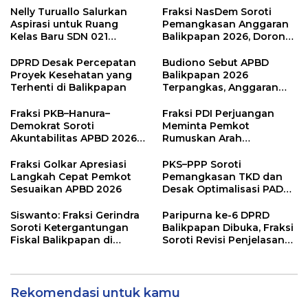
Nelly Turuallo Salurkan
Fraksi NasDem Soroti
Aspirasi untuk Ruang
Pemangkasan Anggaran
Kelas Baru SDN 021
Balikpapan 2026, Dorong
Karang Jati
Prioritas pada Layanan
Publik
DPRD Desak Percepatan
Budiono Sebut APBD
Proyek Kesehatan yang
Balikpapan 2026
Terhenti di Balikpapan
Terpangkas, Anggaran
Pendidikan Justru Naik
Fraksi PKB–Hanura–
Fraksi PDI Perjuangan
Demokrat Soroti
Meminta Pemkot
Akuntabilitas APBD 2026
Rumuskan Arah
dan Desak Penguatan
Pembangunan Lebih
Pengawasan Belanja
Terukur sebagai
Fraksi Golkar Apresiasi
PKS–PPP Soroti
Modal
Penyangga IKN
Langkah Cepat Pemkot
Pemangkasan TKD dan
Sesuaikan APBD 2026
Desak Optimalisasi PAD
dalam Pembahasan APBD
Balikpapan 2026
Siswanto: Fraksi Gerindra
Paripurna ke-6 DPRD
Soroti Ketergantungan
Balikpapan Dibuka, Fraksi
Fiskal Balikpapan di
Soroti Revisi Penjelasan
Tengah Koreksi TKD 2026
Raperda APBD 2026
Rekomendasi untuk kamu