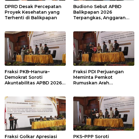
DPRD Desak Percepatan
Budiono Sebut APBD
Proyek Kesehatan yang
Balikpapan 2026
Terhenti di Balikpapan
Terpangkas, Anggaran
Pendidikan Justru Naik
Fraksi PKB–Hanura–
Fraksi PDI Perjuangan
Demokrat Soroti
Meminta Pemkot
Akuntabilitas APBD 2026
Rumuskan Arah
dan Desak Penguatan
Pembangunan Lebih
Pengawasan Belanja
Terukur sebagai
Modal
Penyangga IKN
Fraksi Golkar Apresiasi
PKS–PPP Soroti