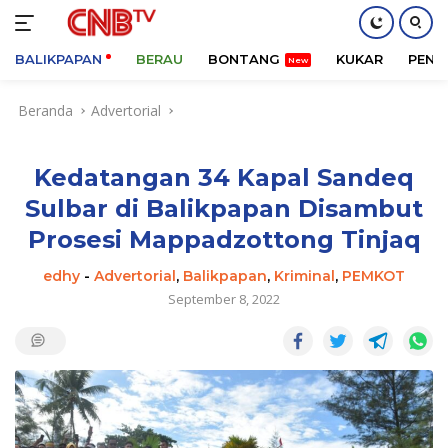
BALIKPAPAN
BERAU
BONTANG
KUKAR
PENA
Langsung
Beranda
Advertorial
ke
konten
Kedatangan 34 Kapal Sandeq
Sulbar di Balikpapan Disambut
Prosesi Mappadzottong Tinjaq
edhy
-
Advertorial
,
Balikpapan
,
Kriminal
,
PEMKOT
September 8, 2022