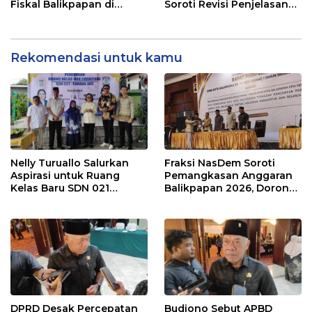
Fiskal Balikpapan di
Soroti Revisi Penjelasan
Tengah Koreksi TKD 2026
Raperda APBD 2026
Rekomendasi untuk kamu
Nelly Turuallo Salurkan
Fraksi NasDem Soroti
Aspirasi untuk Ruang
Pemangkasan Anggaran
Kelas Baru SDN 021
Balikpapan 2026, Dorong
Karang Jati
Prioritas pada Layanan
Publik
DPRD Desak Percepatan
Budiono Sebut APBD