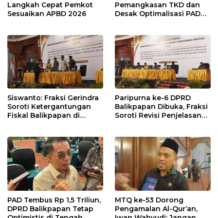
Langkah Cepat Pemkot
Pemangkasan TKD dan
Sesuaikan APBD 2026
Desak Optimalisasi PAD
dalam Pembahasan APBD
Balikpapan 2026
Siswanto: Fraksi Gerindra
Paripurna ke-6 DPRD
Soroti Ketergantungan
Balikpapan Dibuka, Fraksi
Fiskal Balikpapan di
Soroti Revisi Penjelasan
Tengah Koreksi TKD 2026
Raperda APBD 2026
PAD Tembus Rp 1,5 Triliun,
MTQ ke-53 Dorong
DPRD Balikpapan Tetap
Pengamalan Al-Qur’an,
Optimistis di Tengah
Iwan Wahyudi: Jangan