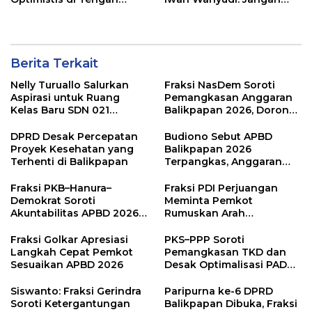
Pemotongan TKD
Hanya Indah Dibaca, Tapi
Juga Diamalkan
Berita Terkait
Nelly Turuallo Salurkan
Fraksi NasDem Soroti
Aspirasi untuk Ruang
Pemangkasan Anggaran
Kelas Baru SDN 021
Balikpapan 2026, Dorong
Karang Jati
Prioritas pada Layanan
Publik
DPRD Desak Percepatan
Budiono Sebut APBD
Proyek Kesehatan yang
Balikpapan 2026
Terhenti di Balikpapan
Terpangkas, Anggaran
Pendidikan Justru Naik
Fraksi PKB–Hanura–
Fraksi PDI Perjuangan
Demokrat Soroti
Meminta Pemkot
Akuntabilitas APBD 2026
Rumuskan Arah
dan Desak Penguatan
Pembangunan Lebih
Pengawasan Belanja
Terukur sebagai
Fraksi Golkar Apresiasi
PKS–PPP Soroti
Modal
Penyangga IKN
Langkah Cepat Pemkot
Pemangkasan TKD dan
Sesuaikan APBD 2026
Desak Optimalisasi PAD
dalam Pembahasan APBD
Balikpapan 2026
Siswanto: Fraksi Gerindra
Paripurna ke-6 DPRD
Soroti Ketergantungan
Balikpapan Dibuka, Fraksi