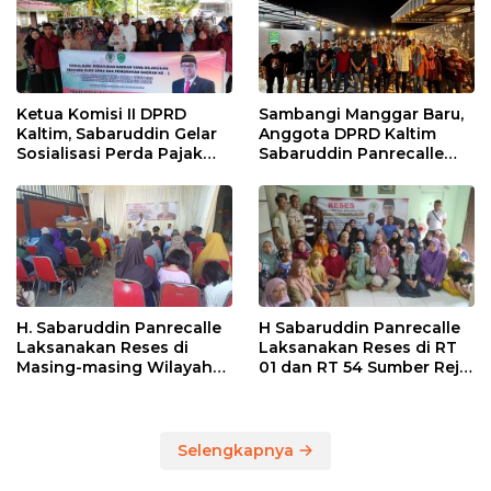
Ketua Komisi II DPRD
Sambangi Manggar Baru,
Kaltim, Sabaruddin Gelar
Anggota DPRD Kaltim
Sosialisasi Perda Pajak
Sabaruddin Panrecalle
dan Retribusi Daerah di
Sosper Kepemudaan di
Sepinggan Raya
Balikpapan
Balikpapan
H. Sabaruddin Panrecalle
H Sabaruddin Panrecalle
Laksanakan Reses di
Laksanakan Reses di RT
Masing-masing Wilayah
01 dan RT 54 Sumber Rejo
Dapilnya di Kota
di Kota Balikpapan
Balikpapan
Selengkapnya