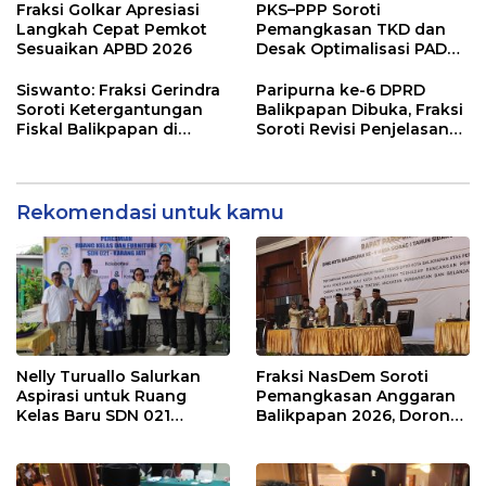
Pengawasan Belanja
Terukur sebagai
Fraksi Golkar Apresiasi
PKS–PPP Soroti
Modal
Penyangga IKN
Langkah Cepat Pemkot
Pemangkasan TKD dan
Sesuaikan APBD 2026
Desak Optimalisasi PAD
dalam Pembahasan APBD
Balikpapan 2026
Siswanto: Fraksi Gerindra
Paripurna ke-6 DPRD
Soroti Ketergantungan
Balikpapan Dibuka, Fraksi
Fiskal Balikpapan di
Soroti Revisi Penjelasan
Tengah Koreksi TKD 2026
Raperda APBD 2026
Rekomendasi untuk kamu
Nelly Turuallo Salurkan
Fraksi NasDem Soroti
Aspirasi untuk Ruang
Pemangkasan Anggaran
Kelas Baru SDN 021
Balikpapan 2026, Dorong
Karang Jati
Prioritas pada Layanan
Publik