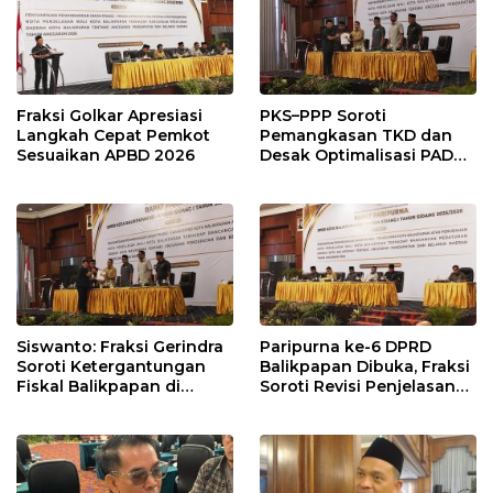
Fraksi Golkar Apresiasi
PKS–PPP Soroti
Langkah Cepat Pemkot
Pemangkasan TKD dan
Sesuaikan APBD 2026
Desak Optimalisasi PAD
dalam Pembahasan APBD
Balikpapan 2026
Siswanto: Fraksi Gerindra
Paripurna ke-6 DPRD
Soroti Ketergantungan
Balikpapan Dibuka, Fraksi
Fiskal Balikpapan di
Soroti Revisi Penjelasan
Tengah Koreksi TKD 2026
Raperda APBD 2026