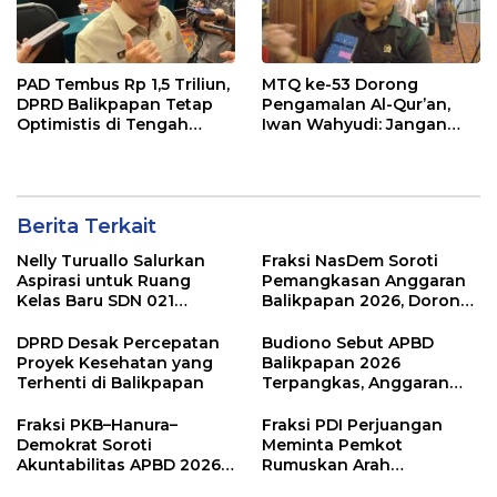
PAD Tembus Rp 1,5 Triliun,
MTQ ke-53 Dorong
DPRD Balikpapan Tetap
Pengamalan Al-Qur’an,
Optimistis di Tengah
Iwan Wahyudi: Jangan
Pemotongan TKD
Hanya Indah Dibaca, Tapi
Juga Diamalkan
Berita Terkait
Nelly Turuallo Salurkan
Fraksi NasDem Soroti
Aspirasi untuk Ruang
Pemangkasan Anggaran
Kelas Baru SDN 021
Balikpapan 2026, Dorong
Karang Jati
Prioritas pada Layanan
Publik
DPRD Desak Percepatan
Budiono Sebut APBD
Proyek Kesehatan yang
Balikpapan 2026
Terhenti di Balikpapan
Terpangkas, Anggaran
Pendidikan Justru Naik
Fraksi PKB–Hanura–
Fraksi PDI Perjuangan
Demokrat Soroti
Meminta Pemkot
Akuntabilitas APBD 2026
Rumuskan Arah
dan Desak Penguatan
Pembangunan Lebih