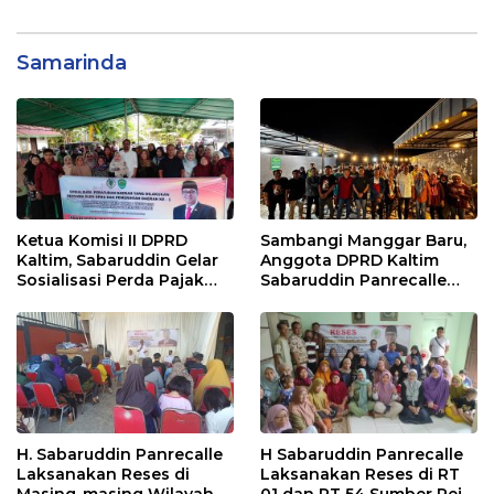
Samarinda
Ketua Komisi II DPRD
Sambangi Manggar Baru,
Kaltim, Sabaruddin Gelar
Anggota DPRD Kaltim
Sosialisasi Perda Pajak
Sabaruddin Panrecalle
dan Retribusi Daerah di
Sosper Kepemudaan di
Sepinggan Raya
Balikpapan
Balikpapan
H. Sabaruddin Panrecalle
H Sabaruddin Panrecalle
Laksanakan Reses di
Laksanakan Reses di RT