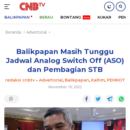
BALIKPAPAN
BERAU
BONTANG
KUKAR
PENA
Langsung
Beranda
Advertorial
ke
konten
Balikpapan Masih Tunggu
Jadwal Analog Switch Off (ASO)
dan Pembagian STB
redaksi cnbtv
-
Advertorial
,
Balikpapan
,
Kaltim
,
PEMKOT
November 10, 2022