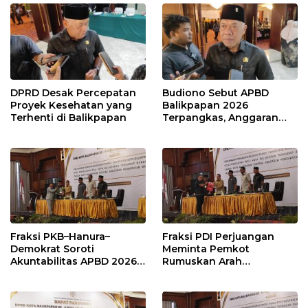
DPRD Desak Percepatan
Budiono Sebut APBD
Proyek Kesehatan yang
Balikpapan 2026
Terhenti di Balikpapan
Terpangkas, Anggaran
Pendidikan Justru Naik
Fraksi PKB–Hanura–
Fraksi PDI Perjuangan
Demokrat Soroti
Meminta Pemkot
Akuntabilitas APBD 2026
Rumuskan Arah
dan Desak Penguatan
Pembangunan Lebih
Pengawasan Belanja
Terukur sebagai
Modal
Penyangga IKN