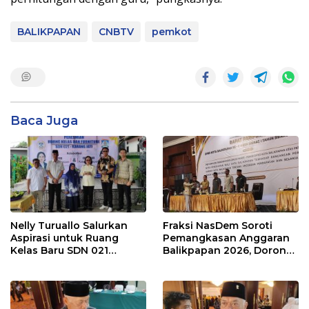
BALIKPAPAN
CNBTV
pemkot
Baca Juga
Nelly Turuallo Salurkan
Fraksi NasDem Soroti
Aspirasi untuk Ruang
Pemangkasan Anggaran
Kelas Baru SDN 021
Balikpapan 2026, Dorong
Karang Jati
Prioritas pada Layanan
Publik