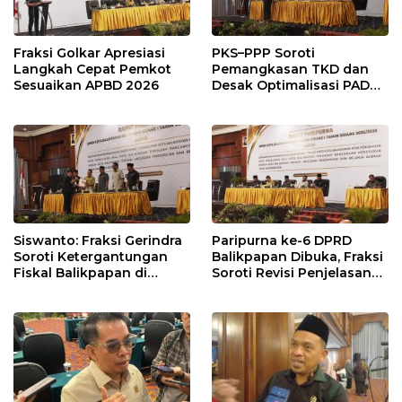
Fraksi Golkar Apresiasi
PKS–PPP Soroti
Langkah Cepat Pemkot
Pemangkasan TKD dan
Sesuaikan APBD 2026
Desak Optimalisasi PAD
dalam Pembahasan APBD
Balikpapan 2026
Siswanto: Fraksi Gerindra
Paripurna ke-6 DPRD
Soroti Ketergantungan
Balikpapan Dibuka, Fraksi
Fiskal Balikpapan di
Soroti Revisi Penjelasan
Tengah Koreksi TKD 2026
Raperda APBD 2026