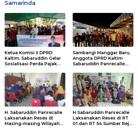
Samarinda
Ketua Komisi II DPRD
Sambangi Manggar Baru,
Kaltim, Sabaruddin Gelar
Anggota DPRD Kaltim
Sosialisasi Perda Pajak
Sabaruddin Panrecalle
dan Retribusi Daerah di
Sosper Kepemudaan di
Sepinggan Raya
Balikpapan
Balikpapan
H. Sabaruddin Panrecalle
H Sabaruddin Panrecalle
Laksanakan Reses di
Laksanakan Reses di RT
Masing-masing Wilayah
01 dan RT 54 Sumber Rejo
Dapilnya di Kota
di Kota Balikpapan
Balikpapan