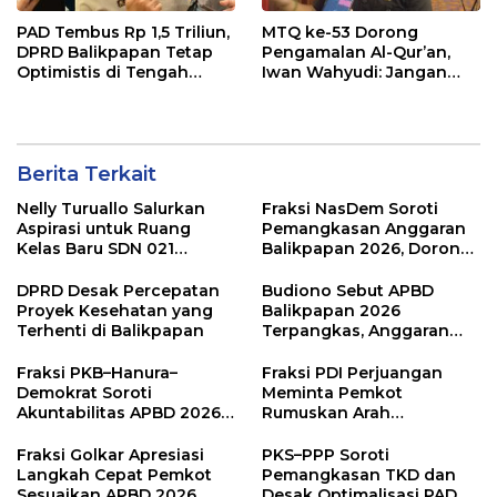
PAD Tembus Rp 1,5 Triliun,
MTQ ke-53 Dorong
DPRD Balikpapan Tetap
Pengamalan Al-Qur’an,
Optimistis di Tengah
Iwan Wahyudi: Jangan
Pemotongan TKD
Hanya Indah Dibaca, Tapi
Juga Diamalkan
Berita Terkait
Nelly Turuallo Salurkan
Fraksi NasDem Soroti
Aspirasi untuk Ruang
Pemangkasan Anggaran
Kelas Baru SDN 021
Balikpapan 2026, Dorong
Karang Jati
Prioritas pada Layanan
Publik
DPRD Desak Percepatan
Budiono Sebut APBD
Proyek Kesehatan yang
Balikpapan 2026
Terhenti di Balikpapan
Terpangkas, Anggaran
Pendidikan Justru Naik
Fraksi PKB–Hanura–
Fraksi PDI Perjuangan
Demokrat Soroti
Meminta Pemkot
Akuntabilitas APBD 2026
Rumuskan Arah
dan Desak Penguatan
Pembangunan Lebih
Pengawasan Belanja
Terukur sebagai
Fraksi Golkar Apresiasi
PKS–PPP Soroti
Modal
Penyangga IKN
Langkah Cepat Pemkot
Pemangkasan TKD dan
Sesuaikan APBD 2026
Desak Optimalisasi PAD