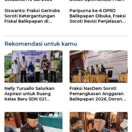
dalam Pembahasan APBD
Balikpapan 2026
Siswanto: Fraksi Gerindra
Paripurna ke-6 DPRD
Soroti Ketergantungan
Balikpapan Dibuka, Fraksi
Fiskal Balikpapan di
Soroti Revisi Penjelasan
Tengah Koreksi TKD 2026
Raperda APBD 2026
Rekomendasi untuk kamu
Nelly Turuallo Salurkan
Fraksi NasDem Soroti
Aspirasi untuk Ruang
Pemangkasan Anggaran
Kelas Baru SDN 021
Balikpapan 2026, Dorong
Karang Jati
Prioritas pada Layanan
Publik