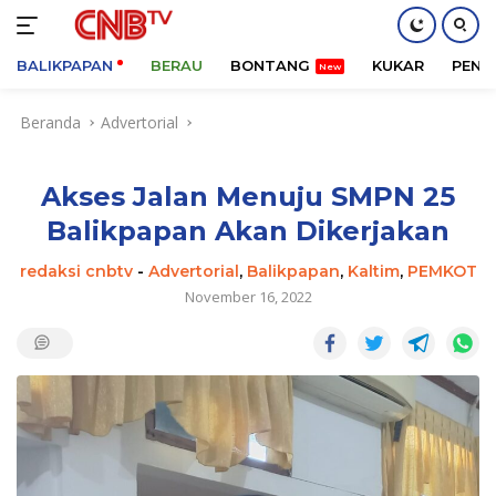
BALIKPAPAN
BERAU
BONTANG
KUKAR
PENA
Langsung
Beranda
Advertorial
ke
konten
Akses Jalan Menuju SMPN 25
Balikpapan Akan Dikerjakan
redaksi cnbtv
-
Advertorial
,
Balikpapan
,
Kaltim
,
PEMKOT
November 16, 2022