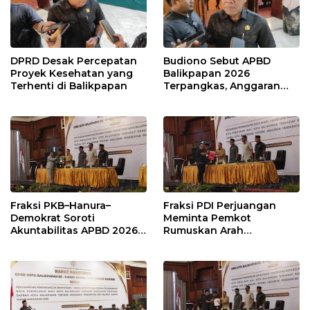
DPRD Desak Percepatan
Budiono Sebut APBD
Proyek Kesehatan yang
Balikpapan 2026
Terhenti di Balikpapan
Terpangkas, Anggaran
Pendidikan Justru Naik
Fraksi PKB–Hanura–
Fraksi PDI Perjuangan
Demokrat Soroti
Meminta Pemkot
Akuntabilitas APBD 2026
Rumuskan Arah
dan Desak Penguatan
Pembangunan Lebih
Pengawasan Belanja
Terukur sebagai
Modal
Penyangga IKN