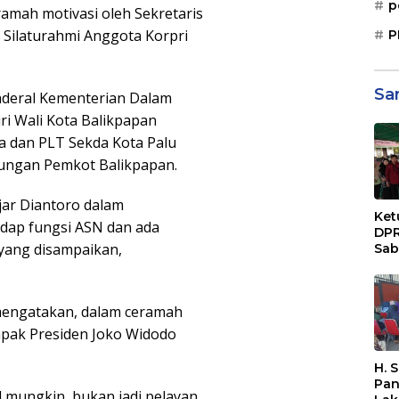
p
amah motivasi oleh Sekretaris
 Silaturahmi Anggota Korpri
P
Sa
enderal Kementerian Dalam
ri Wali Kota Balikpapan
ra dan PLT Sekda Kota Palu
gkungan Pemkot Balikpapan.
ar Diantoro dalam
Ket
dap fungsi ASN dan ada
DPR
yang disampaikan,
Sab
Sos
Paj
Dae
mengatakan, dalam ceramah
Sep
Bal
 bapak Presiden Joko Widodo
H. 
Pan
 mungkin, bukan jadi pelayan