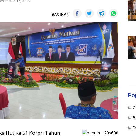
vember 16, 2022
BAGIKAN
Po
C
B
D
ka Hut Ke 51 Korpri Tahun