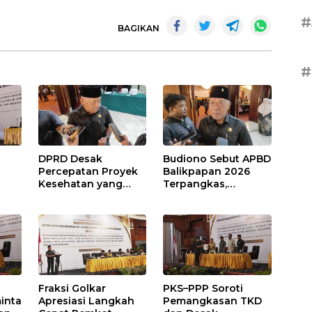
#
BAGIKAN
#
DPRD Desak
Budiono Sebut APBD
Percepatan Proyek
Balikpapan 2026
Kesehatan yang
Terpangkas,
Terhenti di
Anggaran
,
Balikpapan
Pendidikan Justru
s
Naik
Fraksi Golkar
PKS–PPP Soroti
inta
Apresiasi Langkah
Pemangkasan TKD