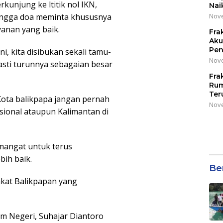
kunjung ke ltitik nol IKN,
Nai
hingga doa meminta khususnya
Nove
yanan yang baik.
Fra
Aku
Pen
i, kita disibukan sekali tamu-
Nove
pasti turunnya sebagaian besar
Fra
Rum
Ter
Kota balikpapa jangan pernah
Nove
asional ataupun Kalimantan di
mangat untuk terus
ih baik.
Be
kat Balikpapan yang
am Negeri, Suhajar Diantoro