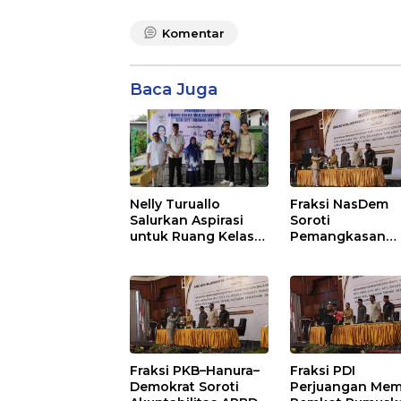
Komentar
Baca Juga
Nelly Turuallo
Fraksi NasDem
Salurkan Aspirasi
Soroti
untuk Ruang Kelas
Pemangkasan
Baru SDN 021 Karang
Anggaran
Jati
Balikpapan 2026
Dorong Priorita
pada Layanan
Publik
Fraksi PKB–Hanura–
Fraksi PDI
Demokrat Soroti
Perjuangan Mem