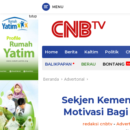
MENU
Langsung
tutup
ke
konten
Home
Berita
Kaltim
Politik
C
BALIKPAPAN
BERAU
BONTANG
Beranda
Advertorial
Sekjen Kemen
Motivasi Bagi
redaksi cnbtv
-
Advert