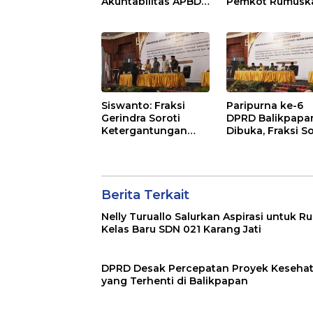
Akuntabilitas APBD
Pemkot Rumusk
2026 dan Desak
Arah Pembangu
Penguatan
Lebih Terukur
Pengawasan
sebagai Penyan
Belanja Modal
IKN
Siswanto: Fraksi
Paripurna ke-6
Gerindra Soroti
DPRD Balikpapa
Ketergantungan
Dibuka, Fraksi So
Fiskal Balikpapan di
Revisi Penjelasa
Tengah Koreksi TKD
Raperda APBD 2
2026
Berita Terkait
Nelly Turuallo Salurkan Aspirasi untuk R
Kelas Baru SDN 021 Karang Jati
DPRD Desak Percepatan Proyek Keseha
yang Terhenti di Balikpapan