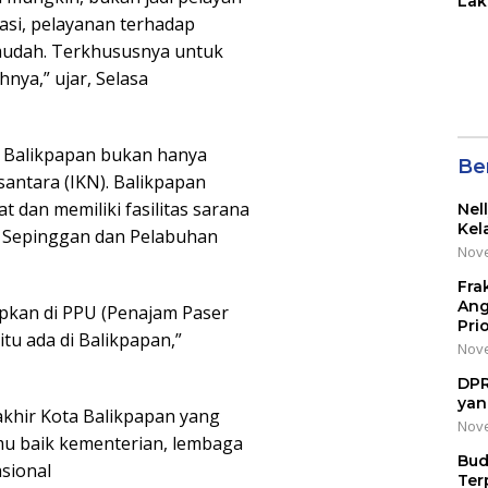
Lak
di 
asi, pelayanan terhadap
Wil
rmudah. Terkhususnya untuk
Kot
hnya,” ujar, Selasa
a Balikpapan bukan hanya
Be
antara (IKN). Balikpapan
t dan memiliki fasilitas sarana
Nel
Kel
ra Sepinggan dan Pelabuhan
Nove
Fra
Ang
apkan di PPU (Penajam Paser
Pri
itu ada di Balikpapan,”
Nove
DPR
yan
khir Kota Balikpapan yang
Nove
mu baik kementerian, lembaga
Bud
sional
Ter