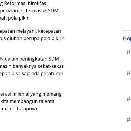
 Reformasi birokfasi,
perizianan, termasuk SDM
ah pola pikir.
cepatan melayani, kecepatan
rus diubah berupa pola pikir,”
Po
#
SN dalam peningkatan SDM
masih banyaknya sekat-sekat
#
depan bisa saja ada peraturan
nerasi milenial yang memang
#
 kita membangun talenta
 maju,” tutupnya.
#