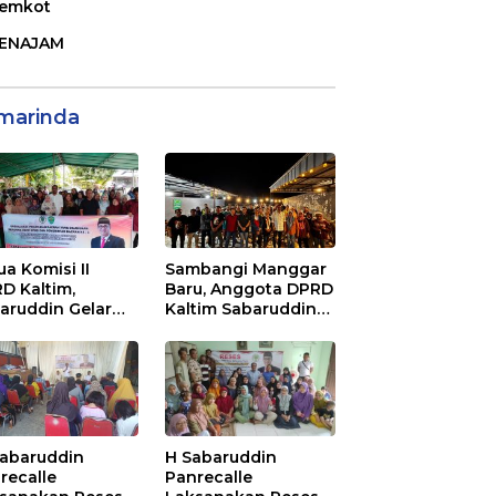
emkot
ENAJAM
marinda
ua Komisi II
Sambangi Manggar
D Kaltim,
Baru, Anggota DPRD
aruddin Gelar
Kaltim Sabaruddin
ialisasi Perda
Panrecalle Sosper
ak dan Retribusi
Kepemudaan di
rah di
Balikpapan
inggan Raya
ikpapan
Sabaruddin
H Sabaruddin
recalle
Panrecalle