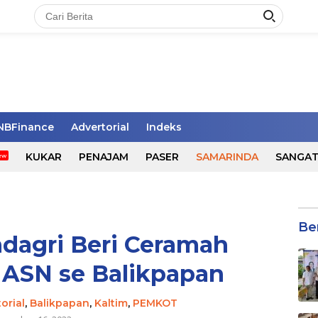
NBFinance
Advertorial
Indeks
KUKAR
PENAJAM
PASER
SAMARINDA
SANGA
Be
dagri Beri Ceramah
 ASN se Balikpapan
orial
,
Balikpapan
,
Kaltim
,
PEMKOT