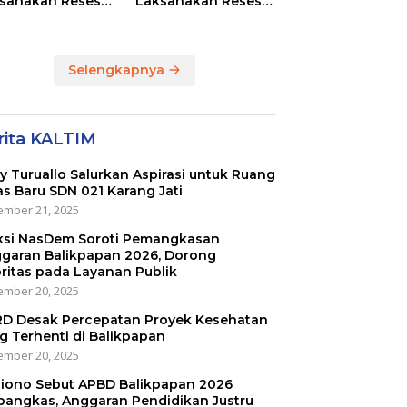
sanakan Reses
Laksanakan Reses
Masing-masing
di RT 01 dan RT 54
ayah Dapilnya di
Sumber Rejo di Kota
a Balikpapan
Balikpapan
Selengkapnya
rita KALTIM
ly Turuallo Salurkan Aspirasi untuk Ruang
as Baru SDN 021 Karang Jati
mber 21, 2025
ksi NasDem Soroti Pemangkasan
garan Balikpapan 2026, Dorong
oritas pada Layanan Publik
mber 20, 2025
D Desak Percepatan Proyek Kesehatan
g Terhenti di Balikpapan
mber 20, 2025
iono Sebut APBD Balikpapan 2026
pangkas, Anggaran Pendidikan Justru