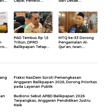
an
Cepat Pemkot
dan Desak
nan
Sesuaikan APBD
Optimalisasi PAD
2026
dalam Pembahasan
gga
APBD Balikpapan
2026
PAD Tembus Rp 1,5
MTQ ke-53 Dorong
n
Triliun, DPRD
Pengamalan Al-
roti
Balikpapan Tetap
Qur’an, Iwan
n
Optimistis di Tengah
Wahyudi: Jangan
026
Pemotongan TKD
Hanya Indah Dibaca,
Tapi Juga Diamalkan
uang
Fraksi NasDem Soroti Pemangkasan
Anggaran Balikpapan 2026, Dorong Prioritas
pada Layanan Publik
tan
Budiono Sebut APBD Balikpapan 2026
Terpangkas, Anggaran Pendidikan Justru
Naik