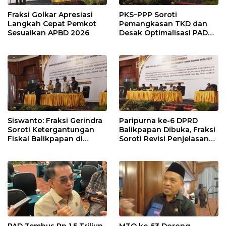
Fraksi Golkar Apresiasi
PKS–PPP Soroti
Langkah Cepat Pemkot
Pemangkasan TKD dan
Sesuaikan APBD 2026
Desak Optimalisasi PAD
dalam Pembahasan APBD
Balikpapan 2026
Siswanto: Fraksi Gerindra
Paripurna ke-6 DPRD
Soroti Ketergantungan
Balikpapan Dibuka, Fraksi
Fiskal Balikpapan di
Soroti Revisi Penjelasan
Tengah Koreksi TKD 2026
Raperda APBD 2026
PAD Tembus Rp 1,5 Triliun,
MTQ ke-53 Dorong