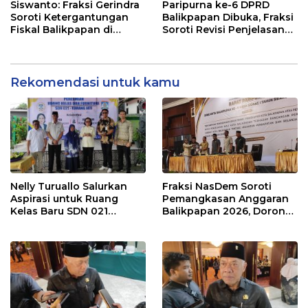
Balikpapan 2026
Siswanto: Fraksi Gerindra
Paripurna ke-6 DPRD
Soroti Ketergantungan
Balikpapan Dibuka, Fraksi
Fiskal Balikpapan di
Soroti Revisi Penjelasan
Tengah Koreksi TKD 2026
Raperda APBD 2026
Rekomendasi untuk kamu
Nelly Turuallo Salurkan
Fraksi NasDem Soroti
Aspirasi untuk Ruang
Pemangkasan Anggaran
Kelas Baru SDN 021
Balikpapan 2026, Dorong
Karang Jati
Prioritas pada Layanan
Publik