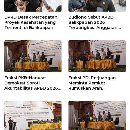
DPRD Desak Percepatan
Budiono Sebut APBD
Proyek Kesehatan yang
Balikpapan 2026
Terhenti di Balikpapan
Terpangkas, Anggaran
Pendidikan Justru Naik
Fraksi PKB–Hanura–
Fraksi PDI Perjuangan
Demokrat Soroti
Meminta Pemkot
Akuntabilitas APBD 2026
Rumuskan Arah
dan Desak Penguatan
Pembangunan Lebih
Pengawasan Belanja
Terukur sebagai
Modal
Penyangga IKN