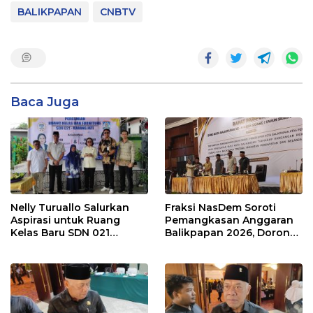
BALIKPAPAN
CNBTV
Baca Juga
Nelly Turuallo Salurkan
Fraksi NasDem Soroti
Aspirasi untuk Ruang
Pemangkasan Anggaran
Kelas Baru SDN 021
Balikpapan 2026, Dorong
Karang Jati
Prioritas pada Layanan
Publik