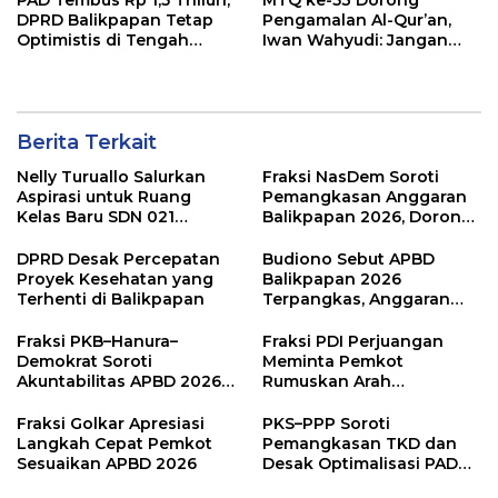
DPRD Balikpapan Tetap
Pengamalan Al-Qur’an,
Optimistis di Tengah
Iwan Wahyudi: Jangan
Pemotongan TKD
Hanya Indah Dibaca, Tapi
Juga Diamalkan
Berita Terkait
Nelly Turuallo Salurkan
Fraksi NasDem Soroti
Aspirasi untuk Ruang
Pemangkasan Anggaran
Kelas Baru SDN 021
Balikpapan 2026, Dorong
Karang Jati
Prioritas pada Layanan
Publik
DPRD Desak Percepatan
Budiono Sebut APBD
Proyek Kesehatan yang
Balikpapan 2026
Terhenti di Balikpapan
Terpangkas, Anggaran
Pendidikan Justru Naik
Fraksi PKB–Hanura–
Fraksi PDI Perjuangan
Demokrat Soroti
Meminta Pemkot
Akuntabilitas APBD 2026
Rumuskan Arah
dan Desak Penguatan
Pembangunan Lebih
Pengawasan Belanja
Terukur sebagai
Fraksi Golkar Apresiasi
PKS–PPP Soroti
Modal
Penyangga IKN
Langkah Cepat Pemkot
Pemangkasan TKD dan
Sesuaikan APBD 2026
Desak Optimalisasi PAD
dalam Pembahasan APBD