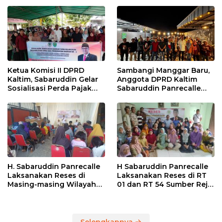
Ketua Komisi II DPRD
Sambangi Manggar Baru,
Kaltim, Sabaruddin Gelar
Anggota DPRD Kaltim
Sosialisasi Perda Pajak
Sabaruddin Panrecalle
dan Retribusi Daerah di
Sosper Kepemudaan di
Sepinggan Raya
Balikpapan
Balikpapan
H. Sabaruddin Panrecalle
H Sabaruddin Panrecalle
Laksanakan Reses di
Laksanakan Reses di RT
Masing-masing Wilayah
01 dan RT 54 Sumber Rejo
Dapilnya di Kota
di Kota Balikpapan
Balikpapan