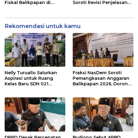
Fiskal Balikpapan di
Soroti Revisi Penjelasan
Tengah Koreksi TKD 2026
Raperda APBD 2026
Rekomendasi untuk kamu
Nelly Turuallo Salurkan
Fraksi NasDem Soroti
Aspirasi untuk Ruang
Pemangkasan Anggaran
Kelas Baru SDN 021
Balikpapan 2026, Dorong
Karang Jati
Prioritas pada Layanan
Publik
DPRD Desak Percepatan
Budiono Sebut APBD