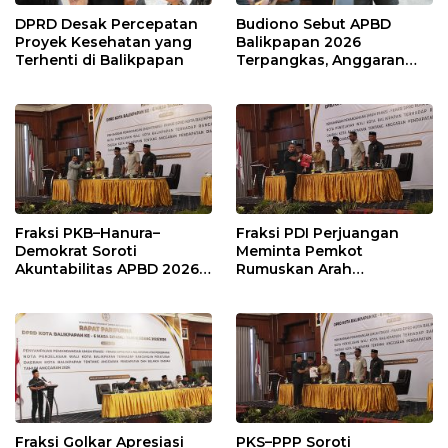
DPRD Desak Percepatan
Budiono Sebut APBD
Proyek Kesehatan yang
Balikpapan 2026
Terhenti di Balikpapan
Terpangkas, Anggaran
Pendidikan Justru Naik
Fraksi PKB–Hanura–
Fraksi PDI Perjuangan
Demokrat Soroti
Meminta Pemkot
Akuntabilitas APBD 2026
Rumuskan Arah
dan Desak Penguatan
Pembangunan Lebih
Pengawasan Belanja
Terukur sebagai
Modal
Penyangga IKN
Fraksi Golkar Apresiasi
PKS–PPP Soroti