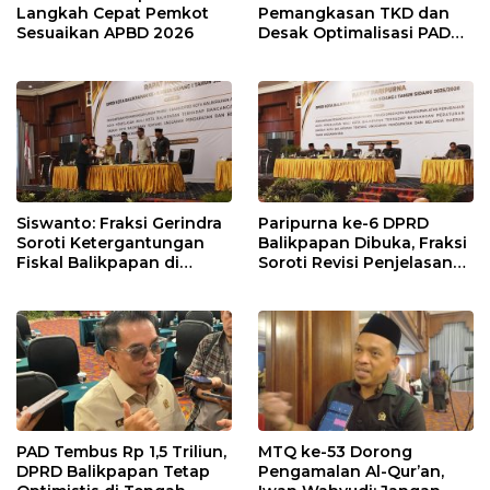
Langkah Cepat Pemkot
Pemangkasan TKD dan
Sesuaikan APBD 2026
Desak Optimalisasi PAD
dalam Pembahasan APBD
Balikpapan 2026
Siswanto: Fraksi Gerindra
Paripurna ke-6 DPRD
Soroti Ketergantungan
Balikpapan Dibuka, Fraksi
Fiskal Balikpapan di
Soroti Revisi Penjelasan
Tengah Koreksi TKD 2026
Raperda APBD 2026
PAD Tembus Rp 1,5 Triliun,
MTQ ke-53 Dorong
DPRD Balikpapan Tetap
Pengamalan Al-Qur’an,