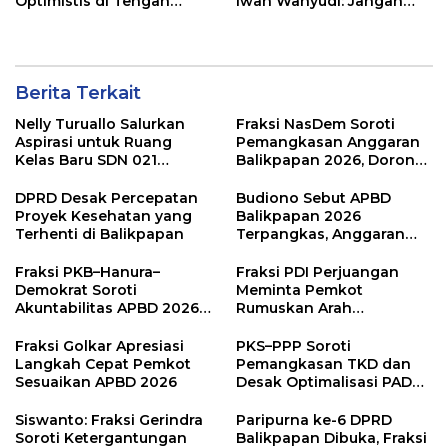
Optimistis di Tengah
Iwan Wahyudi: Jangan
Pemotongan TKD
Hanya Indah Dibaca, Tapi
Juga Diamalkan
Berita Terkait
Nelly Turuallo Salurkan
Fraksi NasDem Soroti
Aspirasi untuk Ruang
Pemangkasan Anggaran
Kelas Baru SDN 021
Balikpapan 2026, Dorong
Karang Jati
Prioritas pada Layanan
Publik
DPRD Desak Percepatan
Budiono Sebut APBD
Proyek Kesehatan yang
Balikpapan 2026
Terhenti di Balikpapan
Terpangkas, Anggaran
Pendidikan Justru Naik
Fraksi PKB–Hanura–
Fraksi PDI Perjuangan
Demokrat Soroti
Meminta Pemkot
Akuntabilitas APBD 2026
Rumuskan Arah
dan Desak Penguatan
Pembangunan Lebih
Pengawasan Belanja
Terukur sebagai
Fraksi Golkar Apresiasi
PKS–PPP Soroti
Modal
Penyangga IKN
Langkah Cepat Pemkot
Pemangkasan TKD dan
Sesuaikan APBD 2026
Desak Optimalisasi PAD
dalam Pembahasan APBD
Balikpapan 2026
Siswanto: Fraksi Gerindra
Paripurna ke-6 DPRD
Soroti Ketergantungan
Balikpapan Dibuka, Fraksi