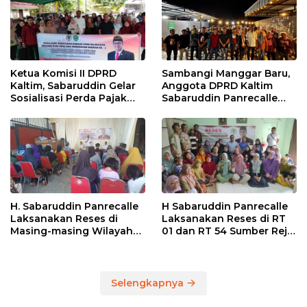
Ketua Komisi II DPRD
Sambangi Manggar Baru,
Kaltim, Sabaruddin Gelar
Anggota DPRD Kaltim
Sosialisasi Perda Pajak
Sabaruddin Panrecalle
dan Retribusi Daerah di
Sosper Kepemudaan di
Sepinggan Raya
Balikpapan
Balikpapan
H. Sabaruddin Panrecalle
H Sabaruddin Panrecalle
Laksanakan Reses di
Laksanakan Reses di RT
Masing-masing Wilayah
01 dan RT 54 Sumber Rejo
Dapilnya di Kota
di Kota Balikpapan
Balikpapan
Selengkapnya