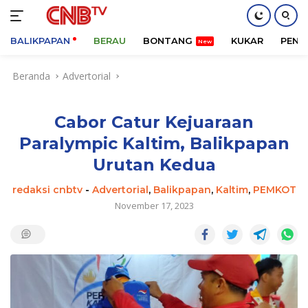
BALIKPAPAN
BERAU
BONTANG
KUKAR
PENA
Langsung
Beranda
Advertorial
ke
konten
Cabor Catur Kejuaraan
Paralympic Kaltim, Balikpapan
Urutan Kedua
redaksi cnbtv
-
Advertorial
,
Balikpapan
,
Kaltim
,
PEMKOT
November 17, 2023