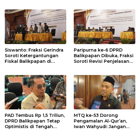
dalam Pembahasan APBD
Balikpapan 2026
Siswanto: Fraksi Gerindra
Paripurna ke-6 DPRD
Soroti Ketergantungan
Balikpapan Dibuka, Fraksi
Fiskal Balikpapan di
Soroti Revisi Penjelasan
Tengah Koreksi TKD 2026
Raperda APBD 2026
PAD Tembus Rp 1,5 Triliun,
MTQ ke-53 Dorong
DPRD Balikpapan Tetap
Pengamalan Al-Qur’an,
Optimistis di Tengah
Iwan Wahyudi: Jangan
Pemotongan TKD
Hanya Indah Dibaca, Tapi
Juga Diamalkan