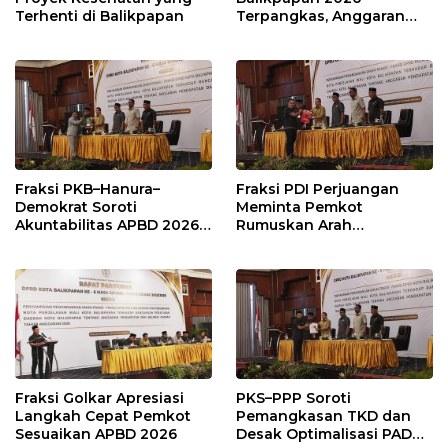
Terhenti di Balikpapan
Terpangkas, Anggaran
Pendidikan Justru Naik
Fraksi PKB–Hanura–
Fraksi PDI Perjuangan
Demokrat Soroti
Meminta Pemkot
Akuntabilitas APBD 2026
Rumuskan Arah
dan Desak Penguatan
Pembangunan Lebih
Pengawasan Belanja
Terukur sebagai
Modal
Penyangga IKN
Fraksi Golkar Apresiasi
PKS–PPP Soroti
Langkah Cepat Pemkot
Pemangkasan TKD dan
Sesuaikan APBD 2026
Desak Optimalisasi PAD