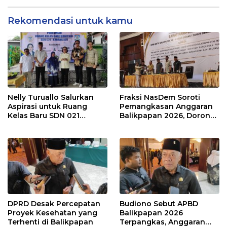
Rekomendasi untuk kamu
Nelly Turuallo Salurkan
Fraksi NasDem Soroti
Aspirasi untuk Ruang
Pemangkasan Anggaran
Kelas Baru SDN 021
Balikpapan 2026, Dorong
Karang Jati
Prioritas pada Layanan
Publik
DPRD Desak Percepatan
Budiono Sebut APBD
Proyek Kesehatan yang
Balikpapan 2026
Terhenti di Balikpapan
Terpangkas, Anggaran