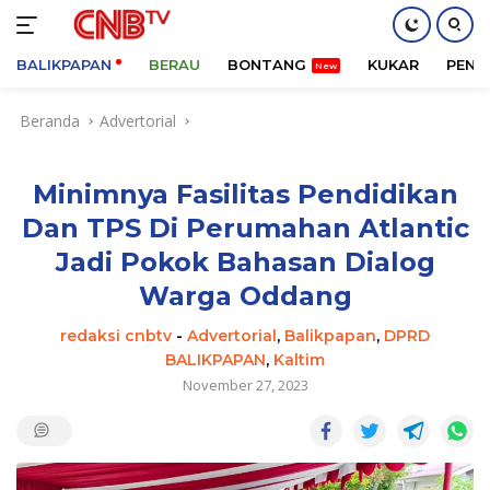
BALIKPAPAN
BERAU
BONTANG
KUKAR
PENA
Langsung
Beranda
Advertorial
ke
konten
Minimnya Fasilitas Pendidikan
Dan TPS Di Perumahan Atlantic
Jadi Pokok Bahasan Dialog
Warga Oddang
redaksi cnbtv
-
Advertorial
,
Balikpapan
,
DPRD
BALIKPAPAN
,
Kaltim
November 27, 2023