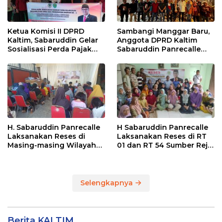
Ketua Komisi II DPRD
Sambangi Manggar Baru,
Kaltim, Sabaruddin Gelar
Anggota DPRD Kaltim
Sosialisasi Perda Pajak
Sabaruddin Panrecalle
dan Retribusi Daerah di
Sosper Kepemudaan di
Sepinggan Raya
Balikpapan
Balikpapan
H. Sabaruddin Panrecalle
H Sabaruddin Panrecalle
Laksanakan Reses di
Laksanakan Reses di RT
Masing-masing Wilayah
01 dan RT 54 Sumber Rejo
Dapilnya di Kota
di Kota Balikpapan
Balikpapan
Selengkapnya
Berita KALTIM