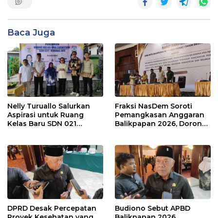
Baca Juga
Nelly Turuallo Salurkan
Fraksi NasDem Soroti
Aspirasi untuk Ruang
Pemangkasan Anggaran
Kelas Baru SDN 021
Balikpapan 2026, Dorong
Karang Jati
Prioritas pada Layanan
Publik
DPRD Desak Percepatan
Budiono Sebut APBD
Proyek Kesehatan yang
Balikpapan 2026