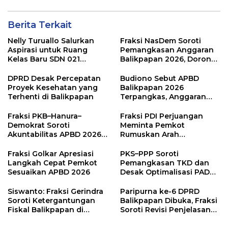
Berita Terkait
Nelly Turuallo Salurkan
Fraksi NasDem Soroti
Aspirasi untuk Ruang
Pemangkasan Anggaran
Kelas Baru SDN 021
Balikpapan 2026, Dorong
Karang Jati
Prioritas pada Layanan
Publik
DPRD Desak Percepatan
Budiono Sebut APBD
Proyek Kesehatan yang
Balikpapan 2026
Terhenti di Balikpapan
Terpangkas, Anggaran
Pendidikan Justru Naik
Fraksi PKB–Hanura–
Fraksi PDI Perjuangan
Demokrat Soroti
Meminta Pemkot
Akuntabilitas APBD 2026
Rumuskan Arah
dan Desak Penguatan
Pembangunan Lebih
Pengawasan Belanja
Terukur sebagai
Fraksi Golkar Apresiasi
PKS–PPP Soroti
Modal
Penyangga IKN
Langkah Cepat Pemkot
Pemangkasan TKD dan
Sesuaikan APBD 2026
Desak Optimalisasi PAD
dalam Pembahasan APBD
Balikpapan 2026
Siswanto: Fraksi Gerindra
Paripurna ke-6 DPRD
Soroti Ketergantungan
Balikpapan Dibuka, Fraksi
Fiskal Balikpapan di
Soroti Revisi Penjelasan
Tengah Koreksi TKD 2026
Raperda APBD 2026