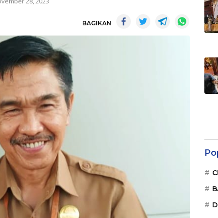
vember 28, 2023
BAGIKAN
Po
C
B
D