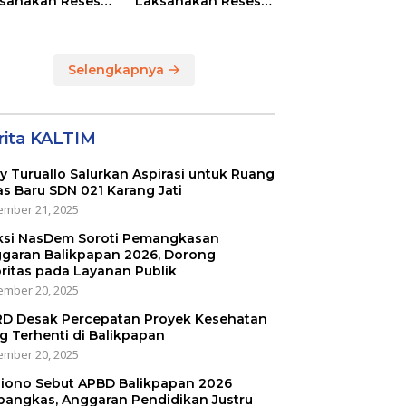
sanakan Reses
Laksanakan Reses
Masing-masing
di RT 01 dan RT 54
ayah Dapilnya di
Sumber Rejo di Kota
a Balikpapan
Balikpapan
Selengkapnya
rita KALTIM
ly Turuallo Salurkan Aspirasi untuk Ruang
as Baru SDN 021 Karang Jati
mber 21, 2025
ksi NasDem Soroti Pemangkasan
garan Balikpapan 2026, Dorong
oritas pada Layanan Publik
mber 20, 2025
D Desak Percepatan Proyek Kesehatan
g Terhenti di Balikpapan
mber 20, 2025
iono Sebut APBD Balikpapan 2026
pangkas, Anggaran Pendidikan Justru