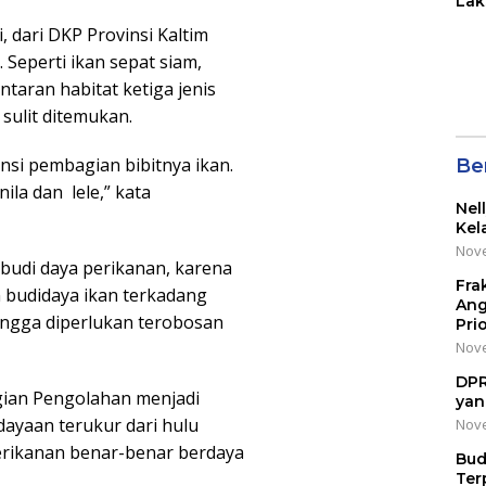
Lak
di 
, dari DKP Provinsi Kaltim
Wil
Seperti ikan sepat siam,
Kot
taran habitat ketiga jenis
sulit ditemukan.
nsi pembagian bibitnya ikan.
Be
nila dan lele,” kata
Nel
Kel
Nove
budi daya perikanan, karena
Fra
 budidaya ikan terkadang
Ang
ingga diperlukan terobosan
Pri
Nove
DPR
gian Pengolahan menjadi
yan
ayaan terukur dari hulu
Nove
perikanan benar-benar berdaya
Bud
Ter