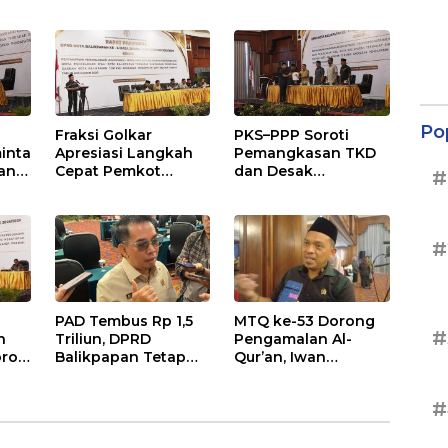
Terhenti di
Anggaran
,
Balikpapan
Pendidikan Justru
s
Naik
Po
Fraksi Golkar
PKS–PPP Soroti
inta
Apresiasi Langkah
Pemangkasan TKD
an
Cepat Pemkot
dan Desak
#
nan
Sesuaikan APBD
Optimalisasi PAD
2026
dalam Pembahasan
gga
APBD Balikpapan
2026
#
PAD Tembus Rp 1,5
MTQ ke-53 Dorong
#
n
Triliun, DPRD
Pengamalan Al-
roti
Balikpapan Tetap
Qur’an, Iwan
n
Optimistis di Tengah
Wahyudi: Jangan
026
Pemotongan TKD
Hanya Indah Dibaca,
#
Tapi Juga Diamalkan