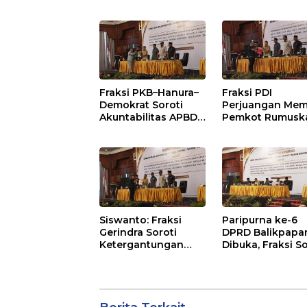
Baru SDN 021 Karang
Anggaran
Jati
Balikpapan 2026
Dorong Priorita
pada Layanan
Publik
Fraksi PKB–Hanura–
Fraksi PDI
Demokrat Soroti
Perjuangan Mem
Akuntabilitas APBD
Pemkot Rumusk
2026 dan Desak
Arah Pembangu
Penguatan
Lebih Terukur
Pengawasan
sebagai Penyan
Belanja Modal
IKN
Siswanto: Fraksi
Paripurna ke-6
Gerindra Soroti
DPRD Balikpapa
Ketergantungan
Dibuka, Fraksi So
Fiskal Balikpapan di
Revisi Penjelasa
Tengah Koreksi TKD
Raperda APBD 2
2026