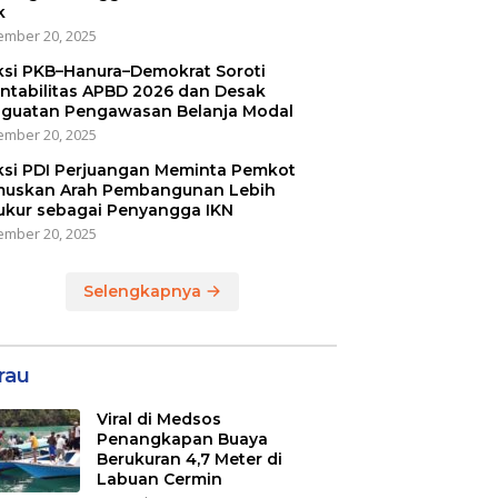
k
mber 20, 2025
ksi PKB–Hanura–Demokrat Soroti
ntabilitas APBD 2026 dan Desak
guatan Pengawasan Belanja Modal
mber 20, 2025
ksi PDI Perjuangan Meminta Pemkot
uskan Arah Pembangunan Lebih
ukur sebagai Penyangga IKN
mber 20, 2025
Selengkapnya
rau
Viral di Medsos
Penangkapan Buaya
Berukuran 4,7 Meter di
Labuan Cermin