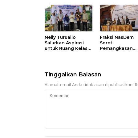
Nelly Turuallo
Fraksi NasDem
Salurkan Aspirasi
Soroti
untuk Ruang Kelas
Pemangkasan
Baru SDN 021 Karang
Anggaran
Jati
Balikpapan 2026
Dorong Priorita
pada Layanan
Tinggalkan Balasan
Publik
Alamat email Anda tidak akan dipublikasikan.
R