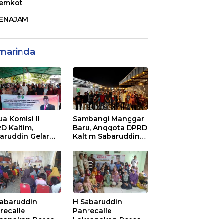
emkot
ENAJAM
marinda
ua Komisi II
Sambangi Manggar
D Kaltim,
Baru, Anggota DPRD
aruddin Gelar
Kaltim Sabaruddin
ialisasi Perda
Panrecalle Sosper
ak dan Retribusi
Kepemudaan di
rah di
Balikpapan
inggan Raya
ikpapan
Sabaruddin
H Sabaruddin
recalle
Panrecalle