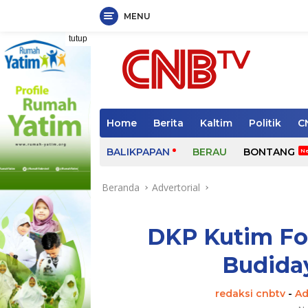
MENU
Langsung
tutup
ke
konten
Home
Berita
Kaltim
Politik
C
BALIKPAPAN
BERAU
BONTANG
Beranda
Advertorial
DKP Kutim F
Budiday
redaksi cnbtv
-
Ad