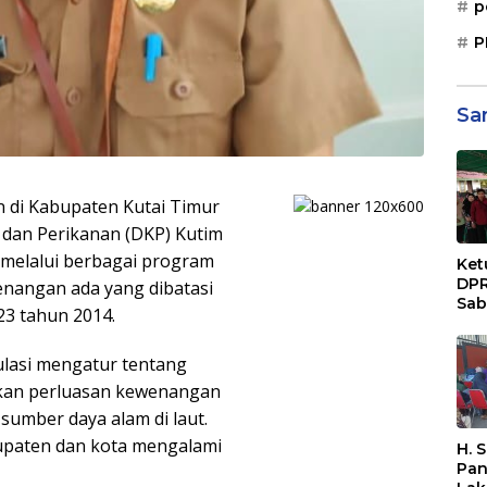
p
P
Sa
 di Kabupaten Kutai Timur
 dan Perikanan (DKP) Kutim
 melalui berbagai program
Ket
DPR
enangan ada yang dibatasi
Sab
23 tahun 2014.
Sos
Paj
gulasi mengatur tentang
Dae
Sep
kan perluasan kewenangan
Bal
sumber daya alam di laut.
paten dan kota mengalami
H. 
Pan