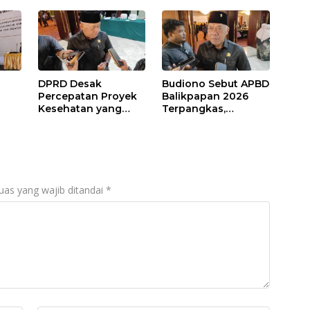
DPRD Desak
Budiono Sebut APBD
Percepatan Proyek
Balikpapan 2026
Kesehatan yang
Terpangkas,
Terhenti di
Anggaran
,
Balikpapan
Pendidikan Justru
s
Naik
uas yang wajib ditandai
*