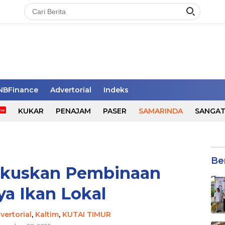
NBFinance
Advertorial
Indeks
KUKAR
PENAJAM
PASER
SAMARINDA
SANGA
Be
okuskan Pembinaan
a Ikan Lokal
vertorial
,
Kaltim
,
KUTAI TIMUR