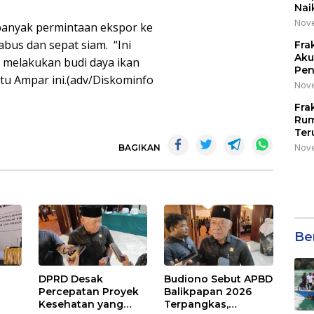
Nai
Nove
banyak permintaan ekspor ke
abus dan sepat siam. “Ini
Fra
Aku
 melakukan budi daya ikan
Pen
tu Ampar ini.(adv/Diskominfo
Nove
Fra
Rum
Ter
Nove
BAGIKAN
Be
DPRD Desak
Budiono Sebut APBD
Percepatan Proyek
Balikpapan 2026
Kesehatan yang
Terpangkas,