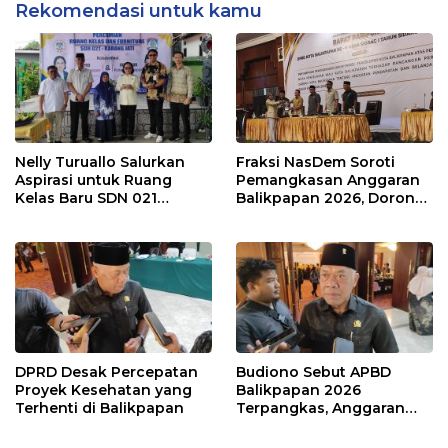
Rekomendasi untuk kamu
Nelly Turuallo Salurkan
Fraksi NasDem Soroti
Aspirasi untuk Ruang
Pemangkasan Anggaran
Kelas Baru SDN 021
Balikpapan 2026, Dorong
Karang Jati
Prioritas pada Layanan
Publik
DPRD Desak Percepatan
Budiono Sebut APBD
Proyek Kesehatan yang
Balikpapan 2026
Terhenti di Balikpapan
Terpangkas, Anggaran
Pendidikan Justru Naik