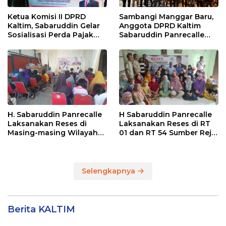
Ketua Komisi II DPRD
Sambangi Manggar Baru,
Kaltim, Sabaruddin Gelar
Anggota DPRD Kaltim
Sosialisasi Perda Pajak
Sabaruddin Panrecalle
dan Retribusi Daerah di
Sosper Kepemudaan di
Sepinggan Raya
Balikpapan
Balikpapan
H. Sabaruddin Panrecalle
H Sabaruddin Panrecalle
Laksanakan Reses di
Laksanakan Reses di RT
Masing-masing Wilayah
01 dan RT 54 Sumber Rejo
Dapilnya di Kota
di Kota Balikpapan
Balikpapan
Selengkapnya
Berita KALTIM