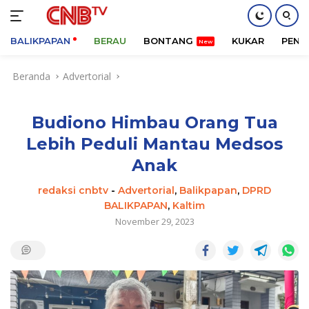
BALIKPAPAN
BERAU
BONTANG
KUKAR
PENA
Langsung
Beranda
Advertorial
ke
konten
Budiono Himbau Orang Tua
Lebih Peduli Mantau Medsos
Anak
redaksi cnbtv
-
Advertorial
,
Balikpapan
,
DPRD
BALIKPAPAN
,
Kaltim
November 29, 2023