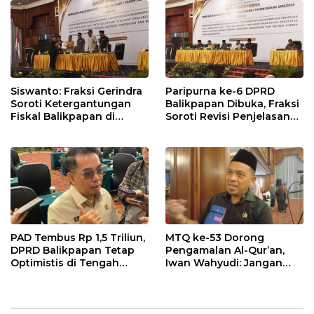
Siswanto: Fraksi Gerindra
Paripurna ke-6 DPRD
Soroti Ketergantungan
Balikpapan Dibuka, Fraksi
Fiskal Balikpapan di
Soroti Revisi Penjelasan
Tengah Koreksi TKD 2026
Raperda APBD 2026
PAD Tembus Rp 1,5 Triliun,
MTQ ke-53 Dorong
DPRD Balikpapan Tetap
Pengamalan Al-Qur’an,
Optimistis di Tengah
Iwan Wahyudi: Jangan
Pemotongan TKD
Hanya Indah Dibaca, Tapi
Juga Diamalkan