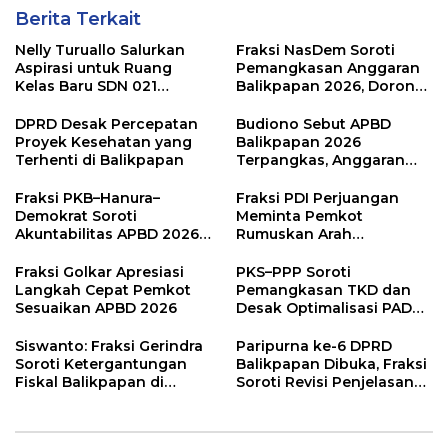
Berita Terkait
Nelly Turuallo Salurkan
Fraksi NasDem Soroti
Aspirasi untuk Ruang
Pemangkasan Anggaran
Kelas Baru SDN 021
Balikpapan 2026, Dorong
Karang Jati
Prioritas pada Layanan
Publik
DPRD Desak Percepatan
Budiono Sebut APBD
Proyek Kesehatan yang
Balikpapan 2026
Terhenti di Balikpapan
Terpangkas, Anggaran
Pendidikan Justru Naik
Fraksi PKB–Hanura–
Fraksi PDI Perjuangan
Demokrat Soroti
Meminta Pemkot
Akuntabilitas APBD 2026
Rumuskan Arah
dan Desak Penguatan
Pembangunan Lebih
Pengawasan Belanja
Terukur sebagai
Fraksi Golkar Apresiasi
PKS–PPP Soroti
Modal
Penyangga IKN
Langkah Cepat Pemkot
Pemangkasan TKD dan
Sesuaikan APBD 2026
Desak Optimalisasi PAD
dalam Pembahasan APBD
Balikpapan 2026
Siswanto: Fraksi Gerindra
Paripurna ke-6 DPRD
Soroti Ketergantungan
Balikpapan Dibuka, Fraksi
Fiskal Balikpapan di
Soroti Revisi Penjelasan
Tengah Koreksi TKD 2026
Raperda APBD 2026