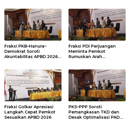
Pendidikan Justru Naik
Fraksi PKB–Hanura–
Fraksi PDI Perjuangan
Demokrat Soroti
Meminta Pemkot
Akuntabilitas APBD 2026
Rumuskan Arah
dan Desak Penguatan
Pembangunan Lebih
Pengawasan Belanja
Terukur sebagai
Modal
Penyangga IKN
Fraksi Golkar Apresiasi
PKS–PPP Soroti
Langkah Cepat Pemkot
Pemangkasan TKD dan
Sesuaikan APBD 2026
Desak Optimalisasi PAD
dalam Pembahasan APBD
Balikpapan 2026