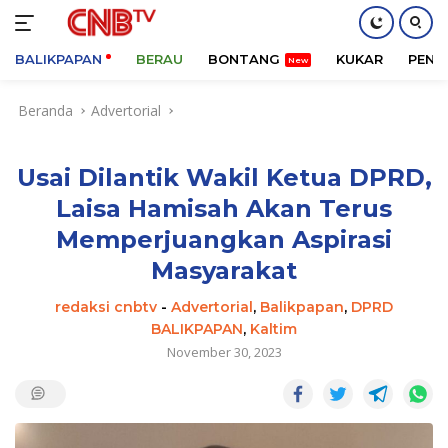
BALIKPAPAN
BERAU
BONTANG
KUKAR
PENA
Langsung
Beranda
Advertorial
ke
konten
Usai Dilantik Wakil Ketua DPRD,
Laisa Hamisah Akan Terus
Memperjuangkan Aspirasi
Masyarakat
redaksi cnbtv
-
Advertorial
,
Balikpapan
,
DPRD
BALIKPAPAN
,
Kaltim
November 30, 2023