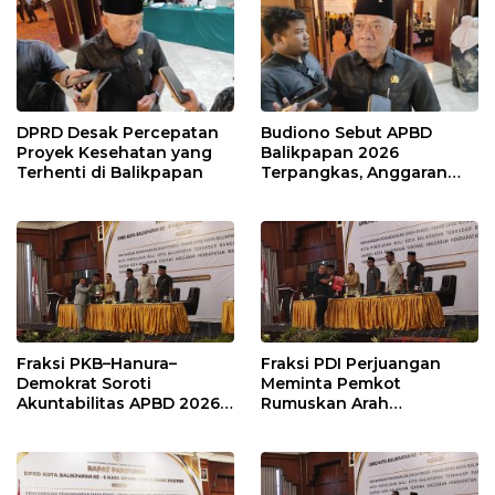
DPRD Desak Percepatan
Budiono Sebut APBD
Proyek Kesehatan yang
Balikpapan 2026
Terhenti di Balikpapan
Terpangkas, Anggaran
Pendidikan Justru Naik
Fraksi PKB–Hanura–
Fraksi PDI Perjuangan
Demokrat Soroti
Meminta Pemkot
Akuntabilitas APBD 2026
Rumuskan Arah
dan Desak Penguatan
Pembangunan Lebih
Pengawasan Belanja
Terukur sebagai
Modal
Penyangga IKN