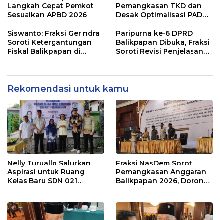
Modal
Penyangga IKN
Langkah Cepat Pemkot
Pemangkasan TKD dan
Sesuaikan APBD 2026
Desak Optimalisasi PAD
dalam Pembahasan APBD
Balikpapan 2026
Siswanto: Fraksi Gerindra
Paripurna ke-6 DPRD
Soroti Ketergantungan
Balikpapan Dibuka, Fraksi
Fiskal Balikpapan di
Soroti Revisi Penjelasan
Tengah Koreksi TKD 2026
Raperda APBD 2026
Rekomendasi untuk kamu
Nelly Turuallo Salurkan
Fraksi NasDem Soroti
Aspirasi untuk Ruang
Pemangkasan Anggaran
Kelas Baru SDN 021
Balikpapan 2026, Dorong
Karang Jati
Prioritas pada Layanan
Publik