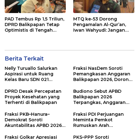
PAD Tembus Rp 1,5 Triliun,
MTQ ke-53 Dorong
DPRD Balikpapan Tetap
Pengamalan Al-Qur’an,
Optimistis di Tengah
Iwan Wahyudi: Jangan
Pemotongan TKD
Hanya Indah Dibaca, Tapi
Juga Diamalkan
Berita Terkait
Nelly Turuallo Salurkan
Fraksi NasDem Soroti
Aspirasi untuk Ruang
Pemangkasan Anggaran
Kelas Baru SDN 021
Balikpapan 2026, Dorong
Karang Jati
Prioritas pada Layanan
Publik
DPRD Desak Percepatan
Budiono Sebut APBD
Proyek Kesehatan yang
Balikpapan 2026
Terhenti di Balikpapan
Terpangkas, Anggaran
Pendidikan Justru Naik
Fraksi PKB–Hanura–
Fraksi PDI Perjuangan
Demokrat Soroti
Meminta Pemkot
Akuntabilitas APBD 2026
Rumuskan Arah
dan Desak Penguatan
Pembangunan Lebih
Pengawasan Belanja
Terukur sebagai
Fraksi Golkar Apresiasi
PKS–PPP Soroti