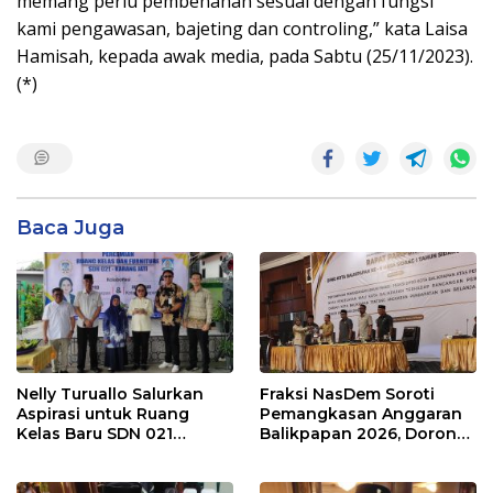
memang perlu pembenahan sesuai dengan fungsi
kami pengawasan, bajeting dan controling,” kata Laisa
Hamisah, kepada awak media, pada Sabtu (25/11/2023).
(*)
Baca Juga
Nelly Turuallo Salurkan
Fraksi NasDem Soroti
Aspirasi untuk Ruang
Pemangkasan Anggaran
Kelas Baru SDN 021
Balikpapan 2026, Dorong
Karang Jati
Prioritas pada Layanan
Publik