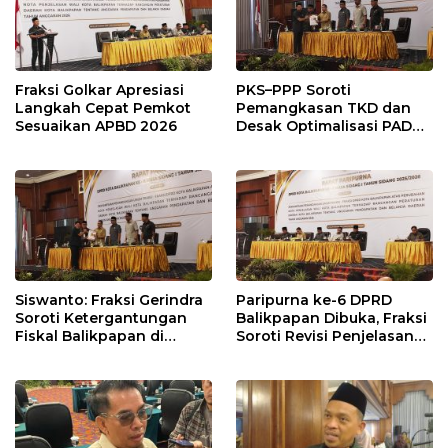
Fraksi Golkar Apresiasi
PKS–PPP Soroti
Langkah Cepat Pemkot
Pemangkasan TKD dan
Sesuaikan APBD 2026
Desak Optimalisasi PAD
dalam Pembahasan APBD
Balikpapan 2026
Siswanto: Fraksi Gerindra
Paripurna ke-6 DPRD
Soroti Ketergantungan
Balikpapan Dibuka, Fraksi
Fiskal Balikpapan di
Soroti Revisi Penjelasan
Tengah Koreksi TKD 2026
Raperda APBD 2026