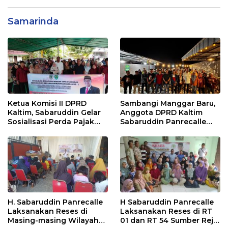
Samarinda
Ketua Komisi II DPRD
Sambangi Manggar Baru,
Kaltim, Sabaruddin Gelar
Anggota DPRD Kaltim
Sosialisasi Perda Pajak
Sabaruddin Panrecalle
dan Retribusi Daerah di
Sosper Kepemudaan di
Sepinggan Raya
Balikpapan
Balikpapan
H. Sabaruddin Panrecalle
H Sabaruddin Panrecalle
Laksanakan Reses di
Laksanakan Reses di RT
Masing-masing Wilayah
01 dan RT 54 Sumber Rejo