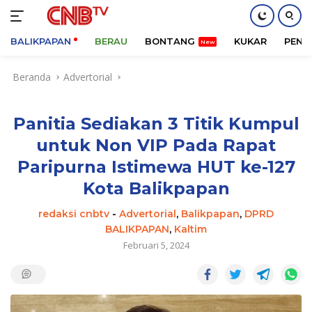
BALIKPAPAN
BERAU
BONTANG
KUKAR
PENA
Langsung
Beranda
Advertorial
ke
konten
Panitia Sediakan 3 Titik Kumpul
untuk Non VIP Pada Rapat
Paripurna Istimewa HUT ke-127
Kota Balikpapan
redaksi cnbtv
-
Advertorial
,
Balikpapan
,
DPRD
BALIKPAPAN
,
Kaltim
Februari 5, 2024