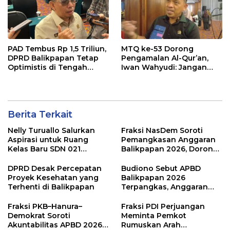
PAD Tembus Rp 1,5 Triliun,
MTQ ke-53 Dorong
DPRD Balikpapan Tetap
Pengamalan Al-Qur’an,
Optimistis di Tengah
Iwan Wahyudi: Jangan
Pemotongan TKD
Hanya Indah Dibaca, Tapi
Juga Diamalkan
Berita Terkait
Nelly Turuallo Salurkan
Fraksi NasDem Soroti
Aspirasi untuk Ruang
Pemangkasan Anggaran
Kelas Baru SDN 021
Balikpapan 2026, Dorong
Karang Jati
Prioritas pada Layanan
Publik
DPRD Desak Percepatan
Budiono Sebut APBD
Proyek Kesehatan yang
Balikpapan 2026
Terhenti di Balikpapan
Terpangkas, Anggaran
Pendidikan Justru Naik
Fraksi PKB–Hanura–
Fraksi PDI Perjuangan
Demokrat Soroti
Meminta Pemkot
Akuntabilitas APBD 2026
Rumuskan Arah