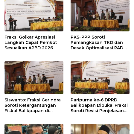
Modal
Penyangga IKN
Fraksi Golkar Apresiasi
PKS–PPP Soroti
Langkah Cepat Pemkot
Pemangkasan TKD dan
Sesuaikan APBD 2026
Desak Optimalisasi PAD
dalam Pembahasan APBD
Balikpapan 2026
Siswanto: Fraksi Gerindra
Paripurna ke-6 DPRD
Soroti Ketergantungan
Balikpapan Dibuka, Fraksi
Fiskal Balikpapan di
Soroti Revisi Penjelasan
Tengah Koreksi TKD 2026
Raperda APBD 2026