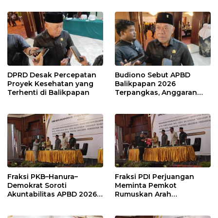
Publik
DPRD Desak Percepatan
Budiono Sebut APBD
Proyek Kesehatan yang
Balikpapan 2026
Terhenti di Balikpapan
Terpangkas, Anggaran
Pendidikan Justru Naik
Fraksi PKB–Hanura–
Fraksi PDI Perjuangan
Demokrat Soroti
Meminta Pemkot
Akuntabilitas APBD 2026
Rumuskan Arah
dan Desak Penguatan
Pembangunan Lebih
Pengawasan Belanja
Terukur sebagai