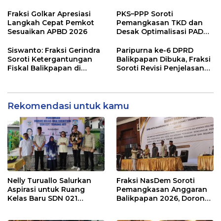
dan Desak Penguatan
Pembangunan Lebih
Pengawasan Belanja
Terukur sebagai
Fraksi Golkar Apresiasi
PKS–PPP Soroti
Modal
Penyangga IKN
Langkah Cepat Pemkot
Pemangkasan TKD dan
Sesuaikan APBD 2026
Desak Optimalisasi PAD
dalam Pembahasan APBD
Balikpapan 2026
Siswanto: Fraksi Gerindra
Paripurna ke-6 DPRD
Soroti Ketergantungan
Balikpapan Dibuka, Fraksi
Fiskal Balikpapan di
Soroti Revisi Penjelasan
Tengah Koreksi TKD 2026
Raperda APBD 2026
Rekomendasi untuk kamu
Nelly Turuallo Salurkan
Fraksi NasDem Soroti
Aspirasi untuk Ruang
Pemangkasan Anggaran
Kelas Baru SDN 021
Balikpapan 2026, Dorong
Karang Jati
Prioritas pada Layanan
Publik