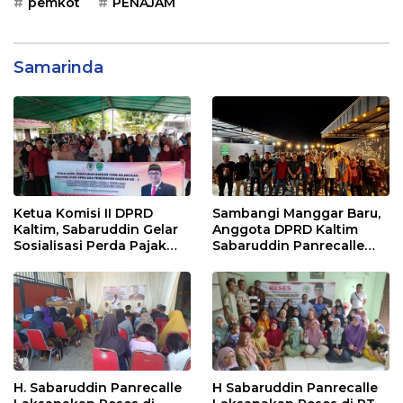
pemkot
PENAJAM
Samarinda
Ketua Komisi II DPRD
Sambangi Manggar Baru,
Kaltim, Sabaruddin Gelar
Anggota DPRD Kaltim
Sosialisasi Perda Pajak
Sabaruddin Panrecalle
dan Retribusi Daerah di
Sosper Kepemudaan di
Sepinggan Raya
Balikpapan
Balikpapan
H. Sabaruddin Panrecalle
H Sabaruddin Panrecalle