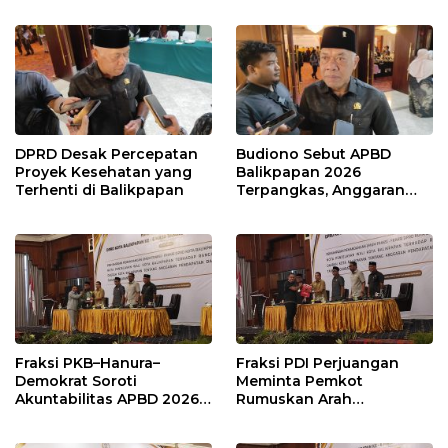
Publik
DPRD Desak Percepatan
Budiono Sebut APBD
Proyek Kesehatan yang
Balikpapan 2026
Terhenti di Balikpapan
Terpangkas, Anggaran
Pendidikan Justru Naik
Fraksi PKB–Hanura–
Fraksi PDI Perjuangan
Demokrat Soroti
Meminta Pemkot
Akuntabilitas APBD 2026
Rumuskan Arah
dan Desak Penguatan
Pembangunan Lebih
Pengawasan Belanja
Terukur sebagai