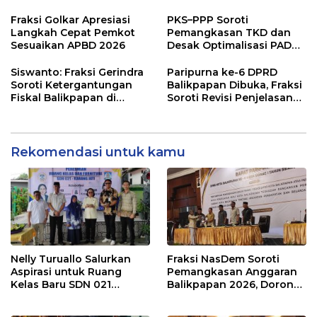
dan Desak Penguatan
Pembangunan Lebih
Pengawasan Belanja
Terukur sebagai
Fraksi Golkar Apresiasi
PKS–PPP Soroti
Modal
Penyangga IKN
Langkah Cepat Pemkot
Pemangkasan TKD dan
Sesuaikan APBD 2026
Desak Optimalisasi PAD
dalam Pembahasan APBD
Balikpapan 2026
Siswanto: Fraksi Gerindra
Paripurna ke-6 DPRD
Soroti Ketergantungan
Balikpapan Dibuka, Fraksi
Fiskal Balikpapan di
Soroti Revisi Penjelasan
Tengah Koreksi TKD 2026
Raperda APBD 2026
Rekomendasi untuk kamu
Nelly Turuallo Salurkan
Fraksi NasDem Soroti
Aspirasi untuk Ruang
Pemangkasan Anggaran
Kelas Baru SDN 021
Balikpapan 2026, Dorong
Karang Jati
Prioritas pada Layanan
Publik