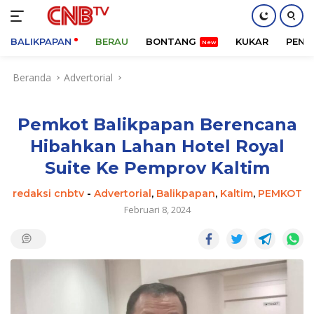
BALIKPAPAN
BERAU
BONTANG
KUKAR
PENA
Langsung
Beranda
Advertorial
ke
konten
Pemkot Balikpapan Berencana
Hibahkan Lahan Hotel Royal
Suite Ke Pemprov Kaltim
redaksi cnbtv
-
Advertorial
,
Balikpapan
,
Kaltim
,
PEMKOT
Februari 8, 2024