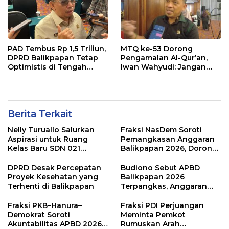
PAD Tembus Rp 1,5 Triliun,
MTQ ke-53 Dorong
DPRD Balikpapan Tetap
Pengamalan Al-Qur’an,
Optimistis di Tengah
Iwan Wahyudi: Jangan
Pemotongan TKD
Hanya Indah Dibaca, Tapi
Juga Diamalkan
Berita Terkait
Nelly Turuallo Salurkan
Fraksi NasDem Soroti
Aspirasi untuk Ruang
Pemangkasan Anggaran
Kelas Baru SDN 021
Balikpapan 2026, Dorong
Karang Jati
Prioritas pada Layanan
Publik
DPRD Desak Percepatan
Budiono Sebut APBD
Proyek Kesehatan yang
Balikpapan 2026
Terhenti di Balikpapan
Terpangkas, Anggaran
Pendidikan Justru Naik
Fraksi PKB–Hanura–
Fraksi PDI Perjuangan
Demokrat Soroti
Meminta Pemkot
Akuntabilitas APBD 2026
Rumuskan Arah