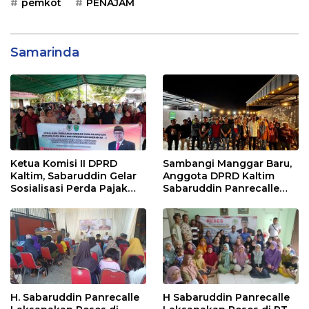
pemkot
PENAJAM
Samarinda
Ketua Komisi II DPRD
Sambangi Manggar Baru,
Kaltim, Sabaruddin Gelar
Anggota DPRD Kaltim
Sosialisasi Perda Pajak
Sabaruddin Panrecalle
dan Retribusi Daerah di
Sosper Kepemudaan di
Sepinggan Raya
Balikpapan
Balikpapan
H. Sabaruddin Panrecalle
H Sabaruddin Panrecalle