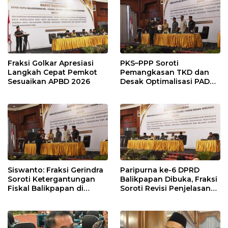
Modal
Penyangga IKN
Fraksi Golkar Apresiasi
PKS–PPP Soroti
Langkah Cepat Pemkot
Pemangkasan TKD dan
Sesuaikan APBD 2026
Desak Optimalisasi PAD
dalam Pembahasan APBD
Balikpapan 2026
Siswanto: Fraksi Gerindra
Paripurna ke-6 DPRD
Soroti Ketergantungan
Balikpapan Dibuka, Fraksi
Fiskal Balikpapan di
Soroti Revisi Penjelasan
Tengah Koreksi TKD 2026
Raperda APBD 2026