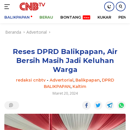
BALIKPAPAN
BERAU
BONTANG
KUKAR
PENA
Langsung
Beranda
Advertorial
ke
konten
Reses DPRD Balikpapan, Air
Bersih Masih Jadi Keluhan
Warga
redaksi cnbtv
-
Advertorial
,
Balikpapan
,
DPRD
BALIKPAPAN
,
Kaltim
Maret 20, 2024