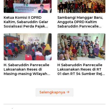
Ketua Komisi II DPRD
Sambangi Manggar Baru,
Kaltim, Sabaruddin Gelar
Anggota DPRD Kaltim
Sosialisasi Perda Pajak
Sabaruddin Panrecalle
dan Retribusi Daerah di
Sosper Kepemudaan di
Sepinggan Raya
Balikpapan
Balikpapan
H. Sabaruddin Panrecalle
H Sabaruddin Panrecalle
Laksanakan Reses di
Laksanakan Reses di RT
Masing-masing Wilayah
01 dan RT 54 Sumber Rejo
Dapilnya di Kota
di Kota Balikpapan
Balikpapan
Selengkapnya