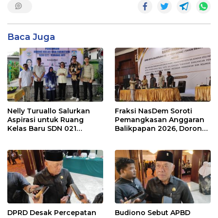
Baca Juga
Nelly Turuallo Salurkan
Fraksi NasDem Soroti
Aspirasi untuk Ruang
Pemangkasan Anggaran
Kelas Baru SDN 021
Balikpapan 2026, Dorong
Karang Jati
Prioritas pada Layanan
Publik
DPRD Desak Percepatan
Budiono Sebut APBD