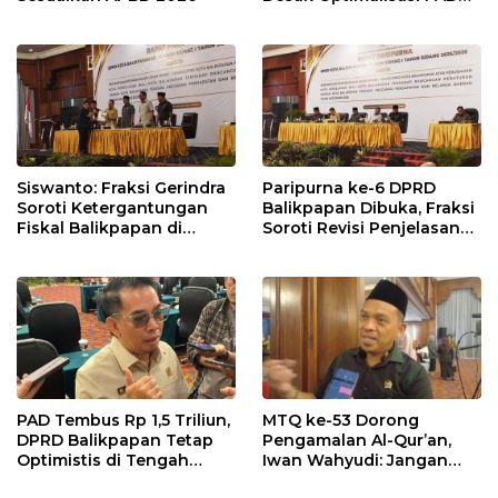
dalam Pembahasan APBD
Balikpapan 2026
Siswanto: Fraksi Gerindra
Paripurna ke-6 DPRD
Soroti Ketergantungan
Balikpapan Dibuka, Fraksi
Fiskal Balikpapan di
Soroti Revisi Penjelasan
Tengah Koreksi TKD 2026
Raperda APBD 2026
PAD Tembus Rp 1,5 Triliun,
MTQ ke-53 Dorong
DPRD Balikpapan Tetap
Pengamalan Al-Qur’an,
Optimistis di Tengah
Iwan Wahyudi: Jangan
Pemotongan TKD
Hanya Indah Dibaca, Tapi