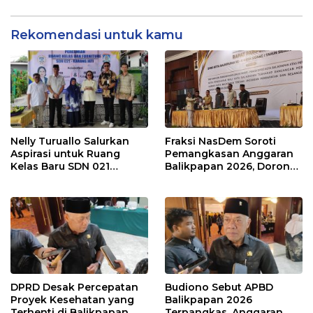
Rekomendasi untuk kamu
Nelly Turuallo Salurkan
Fraksi NasDem Soroti
Aspirasi untuk Ruang
Pemangkasan Anggaran
Kelas Baru SDN 021
Balikpapan 2026, Dorong
Karang Jati
Prioritas pada Layanan
Publik
DPRD Desak Percepatan
Budiono Sebut APBD
Proyek Kesehatan yang
Balikpapan 2026
Terhenti di Balikpapan
Terpangkas, Anggaran