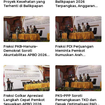
Proyek Kesehatan yang
Balikpapan 2026
Terhenti di Balikpapan
Terpangkas, Anggaran
Pendidikan Justru Naik
Fraksi PKB–Hanura–
Fraksi PDI Perjuangan
Demokrat Soroti
Meminta Pemkot
Akuntabilitas APBD 2026
Rumuskan Arah
dan Desak Penguatan
Pembangunan Lebih
Pengawasan Belanja
Terukur sebagai
Modal
Penyangga IKN
Fraksi Golkar Apresiasi
PKS–PPP Soroti
Langkah Cepat Pemkot
Pemangkasan TKD dan
Sesuaikan APBD 2026
Desak Optimalisasi PAD