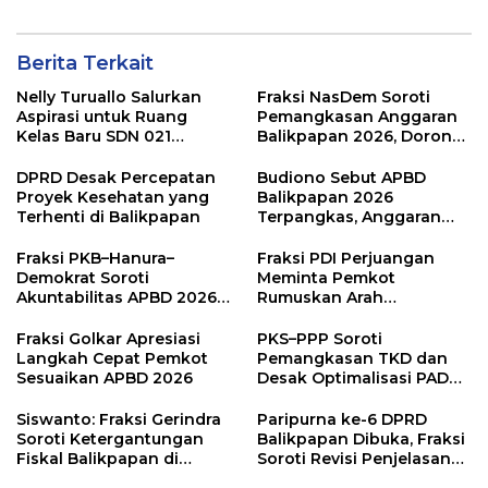
Juga Diamalkan
Berita Terkait
Nelly Turuallo Salurkan
Fraksi NasDem Soroti
Aspirasi untuk Ruang
Pemangkasan Anggaran
Kelas Baru SDN 021
Balikpapan 2026, Dorong
Karang Jati
Prioritas pada Layanan
Publik
DPRD Desak Percepatan
Budiono Sebut APBD
Proyek Kesehatan yang
Balikpapan 2026
Terhenti di Balikpapan
Terpangkas, Anggaran
Pendidikan Justru Naik
Fraksi PKB–Hanura–
Fraksi PDI Perjuangan
Demokrat Soroti
Meminta Pemkot
Akuntabilitas APBD 2026
Rumuskan Arah
dan Desak Penguatan
Pembangunan Lebih
Pengawasan Belanja
Terukur sebagai
Fraksi Golkar Apresiasi
PKS–PPP Soroti
Modal
Penyangga IKN
Langkah Cepat Pemkot
Pemangkasan TKD dan
Sesuaikan APBD 2026
Desak Optimalisasi PAD
dalam Pembahasan APBD
Balikpapan 2026
Siswanto: Fraksi Gerindra
Paripurna ke-6 DPRD
Soroti Ketergantungan
Balikpapan Dibuka, Fraksi
Fiskal Balikpapan di
Soroti Revisi Penjelasan
Tengah Koreksi TKD 2026
Raperda APBD 2026