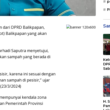
p
P
Sa
 dari DPRD Balikpapan,
ot) Balikpapan yang akan
rhadi Saputra menyetujui,
hkan sampah yang berada di
Ket
DPR
Sab
Sos
isir, karena ini sesuai dengan
Paj
han sampah di pesisir,” ujar
Dae
(23/3/2024)
Sep
Bal
mempunyai kendala zona
H. 
an Pemerintah Provinsi
Pan