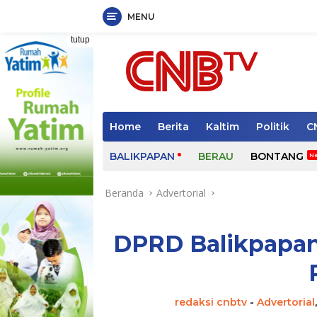
MENU
Langsung
tutup
ke
konten
Home
Berita
Kaltim
Politik
C
BALIKPAPAN
BERAU
BONTANG
Beranda
Advertorial
DPRD Balikpapan
redaksi cnbtv
-
Advertorial