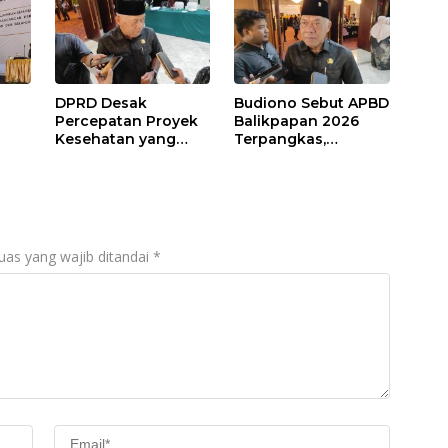
DPRD Desak
Budiono Sebut APBD
Percepatan Proyek
Balikpapan 2026
Kesehatan yang
Terpangkas,
Terhenti di
Anggaran
,
Balikpapan
Pendidikan Justru
s
Naik
uas yang wajib ditandai
*