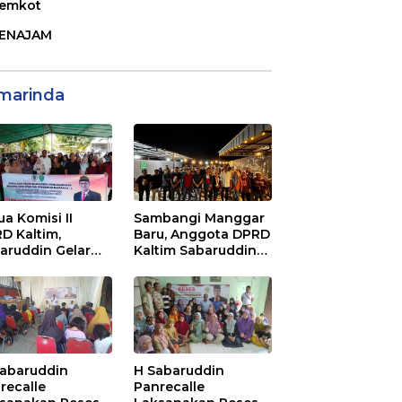
emkot
ENAJAM
marinda
ua Komisi II
Sambangi Manggar
D Kaltim,
Baru, Anggota DPRD
aruddin Gelar
Kaltim Sabaruddin
ialisasi Perda
Panrecalle Sosper
ak dan Retribusi
Kepemudaan di
rah di
Balikpapan
inggan Raya
ikpapan
Sabaruddin
H Sabaruddin
recalle
Panrecalle