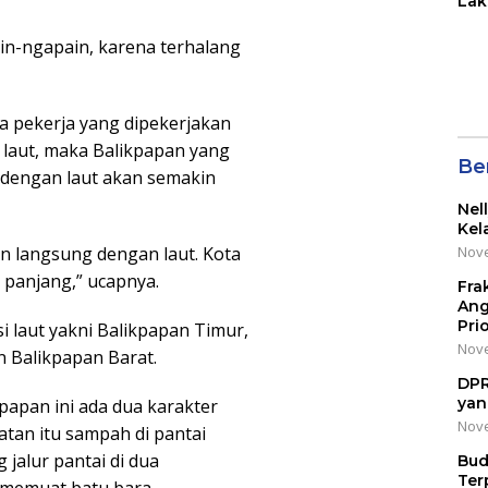
Lak
di 
Wil
in-ngapain, karena terhalang
Kot
 pekerja yang dipekerjakan
laut, maka Balikpapan yang
Be
 dengan laut akan semakin
Nel
Kel
Nove
n langsung dengan laut. Kota
 panjang,” ucapnya.
Fra
Ang
Pri
i laut yakni Balikpapan Timur,
Nove
n Balikpapan Barat.
DPR
yan
papan ini ada dua karakter
Nove
tan itu sampah di pantai
alur pantai di dua
Bud
Ter