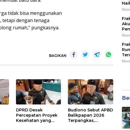
g memuat batu bara.
Nai
Nove
rga tidak bisa menggunakan
Fra
 tetapi dengan tenaga
Aku
kolong rumah,” pungkasnya.
Pen
Nove
Fra
Rum
Ter
BAGIKAN
Nove
Be
DPRD Desak
Budiono Sebut APBD
Percepatan Proyek
Balikpapan 2026
Kesehatan yang
Terpangkas,
Terhenti di
Anggaran