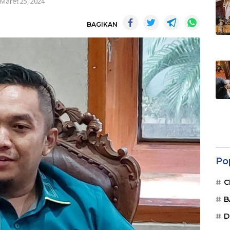
Maret 25, 2024
BAGIKAN
Po
C
B
D