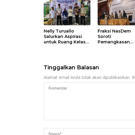
Nelly Turuallo
Fraksi NasDem
Salurkan Aspirasi
Soroti
untuk Ruang Kelas
Pemangkasan
Baru SDN 021 Karang
Anggaran
Jati
Balikpapan 2026
Dorong Priorita
pada Layanan
Tinggalkan Balasan
Publik
Alamat email Anda tidak akan dipublikasikan.
R