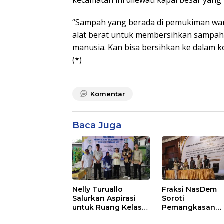
kecamatan ini dilewati kapal besar yan
“Sampah yang berada di pemukiman wa
alat berat untuk membersihkan sampah,
manusia. Kan bisa bersihkan ke dalam 
(*)
Komentar
Baca Juga
Nelly Turuallo
Fraksi NasDem
Salurkan Aspirasi
Soroti
untuk Ruang Kelas
Pemangkasan
Baru SDN 021 Karang
Anggaran