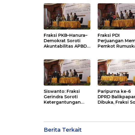
Jati
Balikpapan 2026
Dorong Priorita
pada Layanan
Publik
Fraksi PKB–Hanura–
Fraksi PDI
Demokrat Soroti
Perjuangan Mem
Akuntabilitas APBD
Pemkot Rumusk
2026 dan Desak
Arah Pembangu
Penguatan
Lebih Terukur
Pengawasan
sebagai Penyan
Belanja Modal
IKN
Siswanto: Fraksi
Paripurna ke-6
Gerindra Soroti
DPRD Balikpapa
Ketergantungan
Dibuka, Fraksi So
Fiskal Balikpapan di
Revisi Penjelasa
Tengah Koreksi TKD
Raperda APBD 2
2026
Berita Terkait