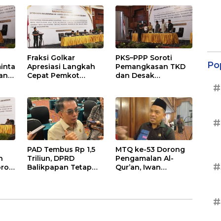
,
Balikpapan
Pendidikan Justru
s
Naik
Fraksi Golkar
PKS–PPP Soroti
Po
inta
Apresiasi Langkah
Pemangkasan TKD
an
Cepat Pemkot
dan Desak
nan
Sesuaikan APBD
Optimalisasi PAD
#
2026
dalam Pembahasan
gga
APBD Balikpapan
2026
#
PAD Tembus Rp 1,5
MTQ ke-53 Dorong
n
Triliun, DPRD
Pengamalan Al-
#
roti
Balikpapan Tetap
Qur’an, Iwan
n
Optimistis di Tengah
Wahyudi: Jangan
026
Pemotongan TKD
Hanya Indah Dibaca,
Tapi Juga Diamalkan
#