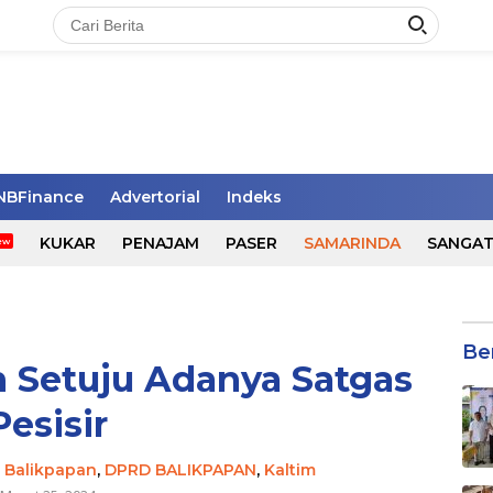
NBFinance
Advertorial
Indeks
KUKAR
PENAJAM
PASER
SAMARINDA
SANGA
Be
 Setuju Adanya Satgas
Pesisir
,
Balikpapan
,
DPRD BALIKPAPAN
,
Kaltim