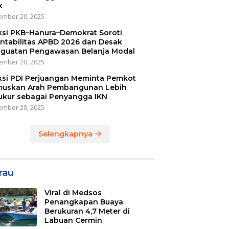
k
mber 20, 2025
ksi PKB–Hanura–Demokrat Soroti
ntabilitas APBD 2026 dan Desak
guatan Pengawasan Belanja Modal
mber 20, 2025
ksi PDI Perjuangan Meminta Pemkot
uskan Arah Pembangunan Lebih
ukur sebagai Penyangga IKN
mber 20, 2025
Selengkapnya
rau
Viral di Medsos
Penangkapan Buaya
Berukuran 4,7 Meter di
Labuan Cermin