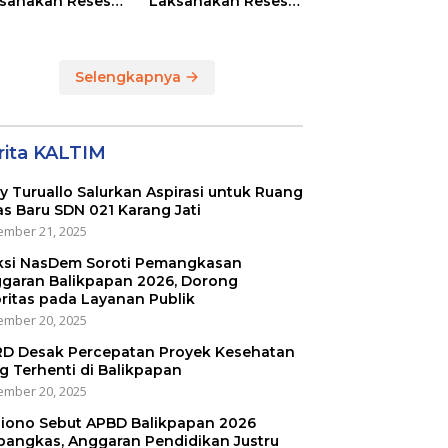
sanakan Reses
Laksanakan Reses
Masing-masing
di RT 01 dan RT 54
ayah Dapilnya di
Sumber Rejo di Kota
a Balikpapan
Balikpapan
Selengkapnya
rita KALTIM
ly Turuallo Salurkan Aspirasi untuk Ruang
as Baru SDN 021 Karang Jati
mber 21, 2025
ksi NasDem Soroti Pemangkasan
garan Balikpapan 2026, Dorong
oritas pada Layanan Publik
mber 20, 2025
D Desak Percepatan Proyek Kesehatan
g Terhenti di Balikpapan
mber 20, 2025
iono Sebut APBD Balikpapan 2026
pangkas, Anggaran Pendidikan Justru