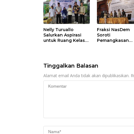
Nelly Turuallo
Fraksi NasDem
Salurkan Aspirasi
Soroti
untuk Ruang Kelas
Pemangkasan
Baru SDN 021 Karang
Anggaran
Jati
Balikpapan 2026
Dorong Priorita
pada Layanan
Tinggalkan Balasan
Publik
Alamat email Anda tidak akan dipublikasikan.
R