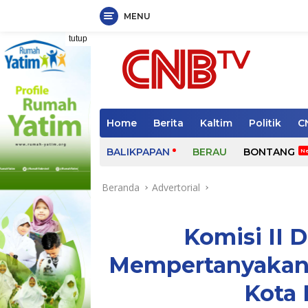
MENU
Langsung
tutup
ke
konten
Home
Berita
Kaltim
Politik
C
BALIKPAPAN
BERAU
BONTANG
Beranda
Advertorial
Komisi II 
Mempertanyakan
Kota 