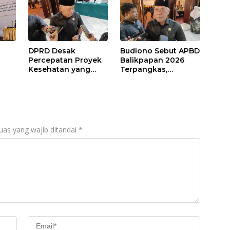
DPRD Desak
Budiono Sebut APBD
Percepatan Proyek
Balikpapan 2026
Kesehatan yang
Terpangkas,
Terhenti di
Anggaran
,
Balikpapan
Pendidikan Justru
s
Naik
uas yang wajib ditandai
*