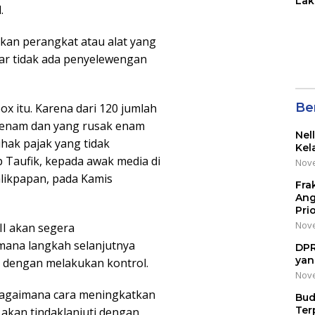
Lak
.
di 
Wil
Kot
kan perangkat atau alat yang
ar tidak ada penyelewengan
Be
ox itu. Karena dari 120 jumlah
a enam dan yang rusak enam
Nel
ihak pajak yang tidak
Kel
Taufik, kepada awak media di
Nove
likpapan, pada Kamis
Fra
Ang
Pri
Nove
II akan segera
 mana langkah selanjutnya
DPR
yan
dengan melakukan kontrol.
Nove
 bagaimana cara meningkatkan
Bud
Ter
 akan tindaklanjuti dengan