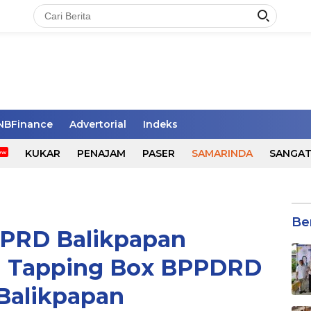
NBFinance
Advertorial
Indeks
KUKAR
PENAJAM
PASER
SAMARINDA
SANGA
Be
DPRD Balikpapan
 Tapping Box BPPDRD
Balikpapan