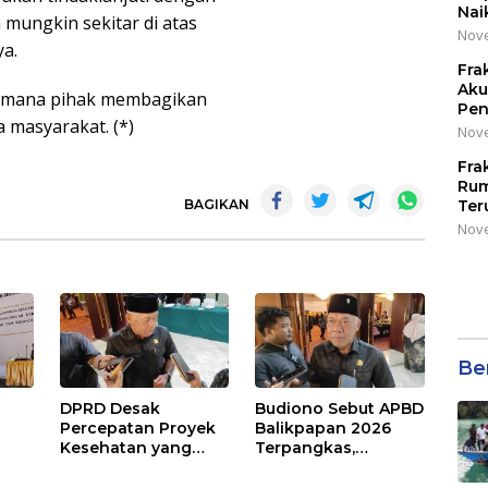
Nai
 mungkin sekitar di atas
Nove
ya.
Fra
Aku
 dimana pihak membagikan
Pen
 masyarakat. (*)
Nove
Fra
Rum
BAGIKAN
Ter
Nove
Be
DPRD Desak
Budiono Sebut APBD
Percepatan Proyek
Balikpapan 2026
Kesehatan yang
Terpangkas,
Terhenti di
Anggaran
,
Balikpapan
Pendidikan Justru