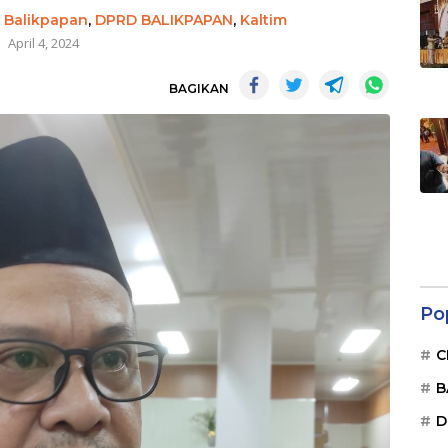
,
Balikpapan
,
DPRD BALIKPAPAN
,
Kaltim
April 4, 2024
BAGIKAN
Po
C
B
D