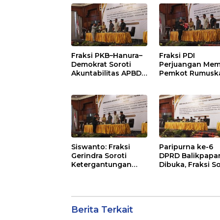
Dorong Priorita
pada Layanan
Publik
Fraksi PKB–Hanura–
Fraksi PDI
Demokrat Soroti
Perjuangan Mem
Akuntabilitas APBD
Pemkot Rumusk
2026 dan Desak
Arah Pembangu
Penguatan
Lebih Terukur
Pengawasan
sebagai Penyan
Belanja Modal
IKN
Siswanto: Fraksi
Paripurna ke-6
Gerindra Soroti
DPRD Balikpapa
Ketergantungan
Dibuka, Fraksi So
Fiskal Balikpapan di
Revisi Penjelasa
Tengah Koreksi TKD
Raperda APBD 2
2026
Berita Terkait