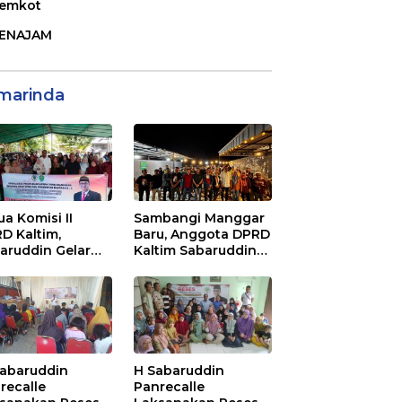
emkot
ENAJAM
marinda
ua Komisi II
Sambangi Manggar
D Kaltim,
Baru, Anggota DPRD
aruddin Gelar
Kaltim Sabaruddin
ialisasi Perda
Panrecalle Sosper
ak dan Retribusi
Kepemudaan di
rah di
Balikpapan
inggan Raya
ikpapan
Sabaruddin
H Sabaruddin
recalle
Panrecalle