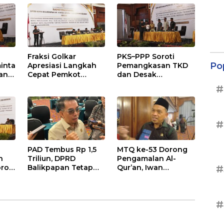
s
Naik
Fraksi Golkar
PKS–PPP Soroti
Po
inta
Apresiasi Langkah
Pemangkasan TKD
an
Cepat Pemkot
dan Desak
nan
Sesuaikan APBD
Optimalisasi PAD
#
2026
dalam Pembahasan
gga
APBD Balikpapan
2026
#
PAD Tembus Rp 1,5
MTQ ke-53 Dorong
n
Triliun, DPRD
Pengamalan Al-
roti
Balikpapan Tetap
Qur’an, Iwan
#
n
Optimistis di Tengah
Wahyudi: Jangan
026
Pemotongan TKD
Hanya Indah Dibaca,
Tapi Juga Diamalkan
#