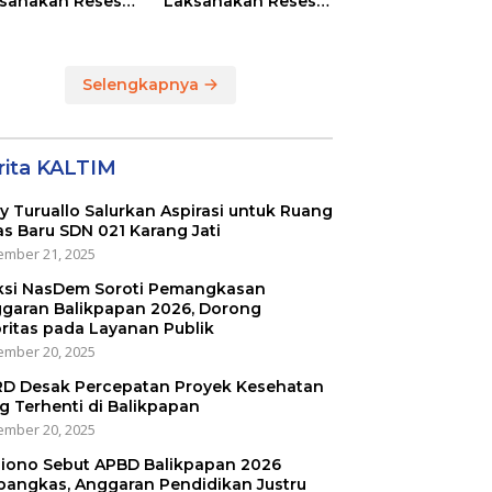
sanakan Reses
Laksanakan Reses
Masing-masing
di RT 01 dan RT 54
ayah Dapilnya di
Sumber Rejo di Kota
a Balikpapan
Balikpapan
Selengkapnya
rita KALTIM
ly Turuallo Salurkan Aspirasi untuk Ruang
as Baru SDN 021 Karang Jati
mber 21, 2025
ksi NasDem Soroti Pemangkasan
garan Balikpapan 2026, Dorong
oritas pada Layanan Publik
mber 20, 2025
D Desak Percepatan Proyek Kesehatan
g Terhenti di Balikpapan
mber 20, 2025
iono Sebut APBD Balikpapan 2026
pangkas, Anggaran Pendidikan Justru