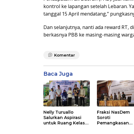
kontrol ke lapangan setelah Lebaran. Ya
tanggal 15 April mendatang,” pungkasn
Dan selanjutnya, nanti ada reward RT,
berkasnya PBB ke masing-masing warga
Komentar
Baca Juga
Nelly Turuallo
Fraksi NasDem
Salurkan Aspirasi
Soroti
untuk Ruang Kelas
Pemangkasan
Baru SDN 021 Karang
Anggaran
Jati
Balikpapan 2026