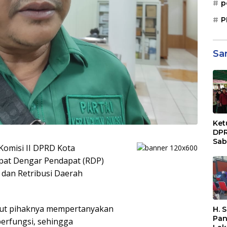
p
P
Sa
Ket
DPR
Sab
omisi II DPRD Kota
Sos
Paj
apat Dengar Pendapat (RDP)
Dae
dan Retribusi Daerah
Sep
Bal
but pihaknya mempertanyakan
H. 
Pan
erfungsi, sehingga