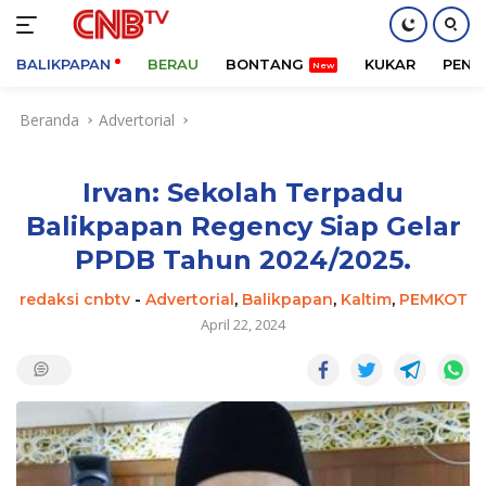
BALIKPAPAN
BERAU
BONTANG
KUKAR
PENA
Langsung
Beranda
Advertorial
ke
konten
Irvan: Sekolah Terpadu
Balikpapan Regency Siap Gelar
PPDB Tahun 2024/2025.
redaksi cnbtv
-
Advertorial
,
Balikpapan
,
Kaltim
,
PEMKOT
April 22, 2024