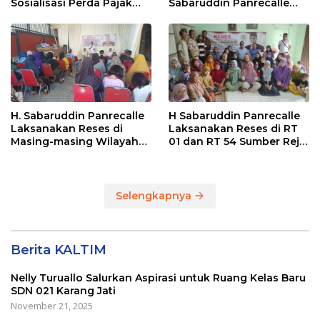
Sosialisasi Perda Pajak
Sabaruddin Panrecalle
dan Retribusi Daerah di
Sosper Kepemudaan di
Sepinggan Raya
Balikpapan
Balikpapan
H. Sabaruddin Panrecalle
H Sabaruddin Panrecalle
Laksanakan Reses di
Laksanakan Reses di RT
Masing-masing Wilayah
01 dan RT 54 Sumber Rejo
Dapilnya di Kota
di Kota Balikpapan
Balikpapan
Selengkapnya
Berita KALTIM
Nelly Turuallo Salurkan Aspirasi untuk Ruang Kelas Baru
SDN 021 Karang Jati
November 21, 2025