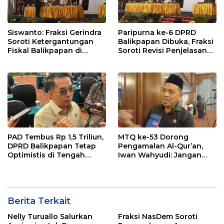
Siswanto: Fraksi Gerindra
Paripurna ke-6 DPRD
Soroti Ketergantungan
Balikpapan Dibuka, Fraksi
Fiskal Balikpapan di
Soroti Revisi Penjelasan
Tengah Koreksi TKD 2026
Raperda APBD 2026
PAD Tembus Rp 1,5 Triliun,
MTQ ke-53 Dorong
DPRD Balikpapan Tetap
Pengamalan Al-Qur’an,
Optimistis di Tengah
Iwan Wahyudi: Jangan
Pemotongan TKD
Hanya Indah Dibaca, Tapi
Juga Diamalkan
Berita Terkait
Nelly Turuallo Salurkan
Fraksi NasDem Soroti