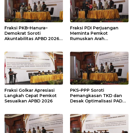
Fraksi PKB–Hanura–
Fraksi PDI Perjuangan
Demokrat Soroti
Meminta Pemkot
Akuntabilitas APBD 2026
Rumuskan Arah
dan Desak Penguatan
Pembangunan Lebih
Pengawasan Belanja
Terukur sebagai
Modal
Penyangga IKN
Fraksi Golkar Apresiasi
PKS–PPP Soroti
Langkah Cepat Pemkot
Pemangkasan TKD dan
Sesuaikan APBD 2026
Desak Optimalisasi PAD
dalam Pembahasan APBD
Balikpapan 2026