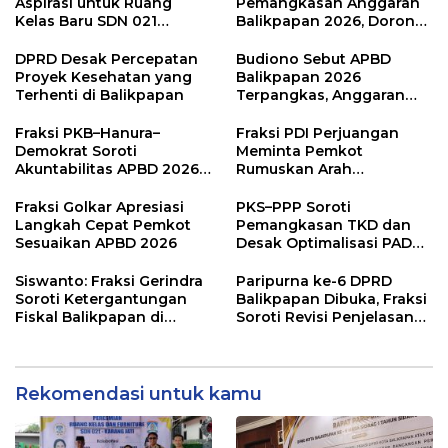
Aspirasi untuk Ruang
Pemangkasan Anggaran
Kelas Baru SDN 021
Balikpapan 2026, Dorong
Karang Jati
Prioritas pada Layanan
Publik
DPRD Desak Percepatan
Budiono Sebut APBD
Proyek Kesehatan yang
Balikpapan 2026
Terhenti di Balikpapan
Terpangkas, Anggaran
Pendidikan Justru Naik
Fraksi PKB–Hanura–
Fraksi PDI Perjuangan
Demokrat Soroti
Meminta Pemkot
Akuntabilitas APBD 2026
Rumuskan Arah
dan Desak Penguatan
Pembangunan Lebih
Pengawasan Belanja
Terukur sebagai
Fraksi Golkar Apresiasi
PKS–PPP Soroti
Modal
Penyangga IKN
Langkah Cepat Pemkot
Pemangkasan TKD dan
Sesuaikan APBD 2026
Desak Optimalisasi PAD
dalam Pembahasan APBD
Balikpapan 2026
Siswanto: Fraksi Gerindra
Paripurna ke-6 DPRD
Soroti Ketergantungan
Balikpapan Dibuka, Fraksi
Fiskal Balikpapan di
Soroti Revisi Penjelasan
Tengah Koreksi TKD 2026
Raperda APBD 2026
Rekomendasi untuk kamu