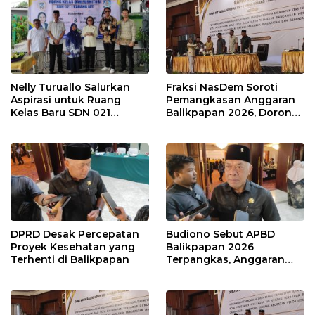
Nelly Turuallo Salurkan
Fraksi NasDem Soroti
Aspirasi untuk Ruang
Pemangkasan Anggaran
Kelas Baru SDN 021
Balikpapan 2026, Dorong
Karang Jati
Prioritas pada Layanan
Publik
DPRD Desak Percepatan
Budiono Sebut APBD
Proyek Kesehatan yang
Balikpapan 2026
Terhenti di Balikpapan
Terpangkas, Anggaran
Pendidikan Justru Naik