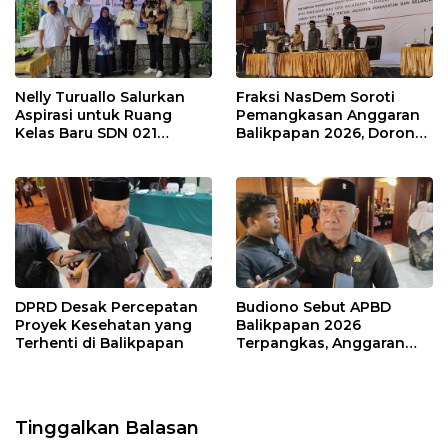
Nelly Turuallo Salurkan
Fraksi NasDem Soroti
Aspirasi untuk Ruang
Pemangkasan Anggaran
Kelas Baru SDN 021
Balikpapan 2026, Dorong
Karang Jati
Prioritas pada Layanan
Publik
DPRD Desak Percepatan
Budiono Sebut APBD
Proyek Kesehatan yang
Balikpapan 2026
Terhenti di Balikpapan
Terpangkas, Anggaran
Pendidikan Justru Naik
Tinggalkan Balasan