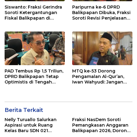
Siswanto: Fraksi Gerindra
Paripurna ke-6 DPRD
Soroti Ketergantungan
Balikpapan Dibuka, Fraksi
Fiskal Balikpapan di
Soroti Revisi Penjelasan
Tengah Koreksi TKD 2026
Raperda APBD 2026
PAD Tembus Rp 1,5 Triliun,
MTQ ke-53 Dorong
DPRD Balikpapan Tetap
Pengamalan Al-Qur’an,
Optimistis di Tengah
Iwan Wahyudi: Jangan
Pemotongan TKD
Hanya Indah Dibaca, Tapi
Juga Diamalkan
Berita Terkait
Nelly Turuallo Salurkan
Fraksi NasDem Soroti
Aspirasi untuk Ruang
Pemangkasan Anggaran
Kelas Baru SDN 021
Balikpapan 2026, Dorong
Karang Jati
Prioritas pada Layanan