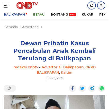
BALIKPAPAN
BERAU
BONTANG
KUKAR
PENA
Langsung
Beranda
Advertorial
ke
konten
Dewan Prihatin Kasus
Pencabulan Anak Kembali
Terulang di Balikpapan
redaksi cnbtv
-
Advertorial
,
Balikpapan
,
DPRD
BALIKPAPAN
,
Kaltim
Juni 20, 2024