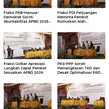
Fraksi PKB–Hanura–
Fraksi PDI Perjuangan
Demokrat Soroti
Meminta Pemkot
Akuntabilitas APBD 2026
Rumuskan Arah
dan Desak Penguatan
Pembangunan Lebih
Pengawasan Belanja
Terukur sebagai
Modal
Penyangga IKN
Fraksi Golkar Apresiasi
PKS–PPP Soroti
Langkah Cepat Pemkot
Pemangkasan TKD dan
Sesuaikan APBD 2026
Desak Optimalisasi PAD
dalam Pembahasan APBD
Balikpapan 2026