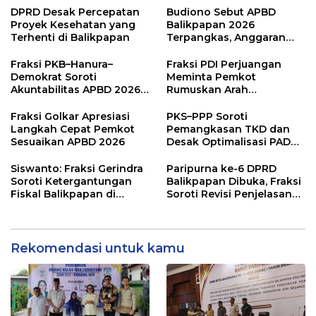
Publik
DPRD Desak Percepatan
Budiono Sebut APBD
Proyek Kesehatan yang
Balikpapan 2026
Terhenti di Balikpapan
Terpangkas, Anggaran
Pendidikan Justru Naik
Fraksi PKB–Hanura–
Fraksi PDI Perjuangan
Demokrat Soroti
Meminta Pemkot
Akuntabilitas APBD 2026
Rumuskan Arah
dan Desak Penguatan
Pembangunan Lebih
Pengawasan Belanja
Terukur sebagai
Fraksi Golkar Apresiasi
PKS–PPP Soroti
Modal
Penyangga IKN
Langkah Cepat Pemkot
Pemangkasan TKD dan
Sesuaikan APBD 2026
Desak Optimalisasi PAD
dalam Pembahasan APBD
Balikpapan 2026
Siswanto: Fraksi Gerindra
Paripurna ke-6 DPRD
Soroti Ketergantungan
Balikpapan Dibuka, Fraksi
Fiskal Balikpapan di
Soroti Revisi Penjelasan
Tengah Koreksi TKD 2026
Raperda APBD 2026
Rekomendasi untuk kamu