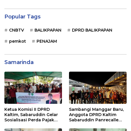
Popular Tags
CNBTV
BALIKPAPAN
DPRD BALIKPAPAN
pemkot
PENAJAM
Samarinda
Ketua Komisi II DPRD
Sambangi Manggar Baru,
Kaltim, Sabaruddin Gelar
Anggota DPRD Kaltim
Sosialisasi Perda Pajak
Sabaruddin Panrecalle
dan Retribusi Daerah di
Sosper Kepemudaan di
Sepinggan Raya
Balikpapan