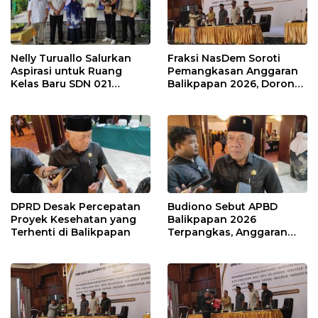
Nelly Turuallo Salurkan
Fraksi NasDem Soroti
Aspirasi untuk Ruang
Pemangkasan Anggaran
Kelas Baru SDN 021
Balikpapan 2026, Dorong
Karang Jati
Prioritas pada Layanan
Publik
DPRD Desak Percepatan
Budiono Sebut APBD
Proyek Kesehatan yang
Balikpapan 2026
Terhenti di Balikpapan
Terpangkas, Anggaran
Pendidikan Justru Naik