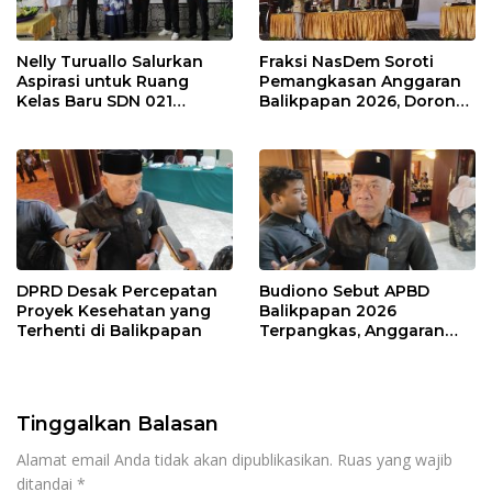
Nelly Turuallo Salurkan
Fraksi NasDem Soroti
Aspirasi untuk Ruang
Pemangkasan Anggaran
Kelas Baru SDN 021
Balikpapan 2026, Dorong
Karang Jati
Prioritas pada Layanan
Publik
DPRD Desak Percepatan
Budiono Sebut APBD
Proyek Kesehatan yang
Balikpapan 2026
Terhenti di Balikpapan
Terpangkas, Anggaran
Pendidikan Justru Naik
Tinggalkan Balasan
Alamat email Anda tidak akan dipublikasikan.
Ruas yang wajib
ditandai
*