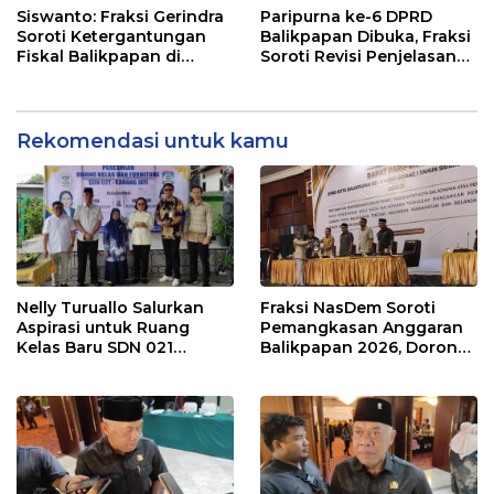
Balikpapan 2026
Siswanto: Fraksi Gerindra
Paripurna ke-6 DPRD
Soroti Ketergantungan
Balikpapan Dibuka, Fraksi
Fiskal Balikpapan di
Soroti Revisi Penjelasan
Tengah Koreksi TKD 2026
Raperda APBD 2026
Rekomendasi untuk kamu
Nelly Turuallo Salurkan
Fraksi NasDem Soroti
Aspirasi untuk Ruang
Pemangkasan Anggaran
Kelas Baru SDN 021
Balikpapan 2026, Dorong
Karang Jati
Prioritas pada Layanan
Publik