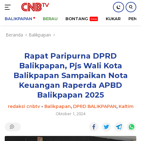
BALIKPAPAN
BERAU
BONTANG
KUKAR
PENA
Langsung
Beranda
Balikpapan
ke
konten
Rapat Paripurna DPRD
Balikpapan, Pjs Wali Kota
Balikpapan Sampaikan Nota
Keuangan Raperda APBD
Balikpapan 2025
redaksi cnbtv
-
Balikpapan
,
DPRD BALIKPAPAN
,
Kaltim
Oktober 1, 2024