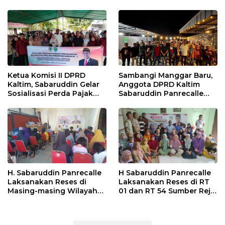
Ketua Komisi II DPRD
Sambangi Manggar Baru,
Kaltim, Sabaruddin Gelar
Anggota DPRD Kaltim
Sosialisasi Perda Pajak
Sabaruddin Panrecalle
dan Retribusi Daerah di
Sosper Kepemudaan di
Sepinggan Raya
Balikpapan
Balikpapan
H. Sabaruddin Panrecalle
H Sabaruddin Panrecalle
Laksanakan Reses di
Laksanakan Reses di RT
Masing-masing Wilayah
01 dan RT 54 Sumber Rejo
Dapilnya di Kota
di Kota Balikpapan
Balikpapan