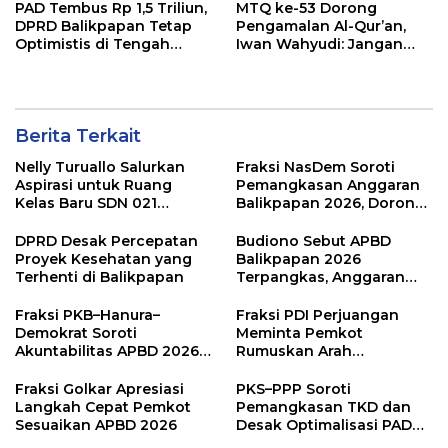
PAD Tembus Rp 1,5 Triliun,
MTQ ke-53 Dorong
DPRD Balikpapan Tetap
Pengamalan Al-Qur’an,
Optimistis di Tengah
Iwan Wahyudi: Jangan
Pemotongan TKD
Hanya Indah Dibaca, Tapi
Juga Diamalkan
Berita Terkait
Nelly Turuallo Salurkan
Fraksi NasDem Soroti
Aspirasi untuk Ruang
Pemangkasan Anggaran
Kelas Baru SDN 021
Balikpapan 2026, Dorong
Karang Jati
Prioritas pada Layanan
Publik
DPRD Desak Percepatan
Budiono Sebut APBD
Proyek Kesehatan yang
Balikpapan 2026
Terhenti di Balikpapan
Terpangkas, Anggaran
Pendidikan Justru Naik
Fraksi PKB–Hanura–
Fraksi PDI Perjuangan
Demokrat Soroti
Meminta Pemkot
Akuntabilitas APBD 2026
Rumuskan Arah
dan Desak Penguatan
Pembangunan Lebih
Pengawasan Belanja
Terukur sebagai
Fraksi Golkar Apresiasi
PKS–PPP Soroti
Modal
Penyangga IKN
Langkah Cepat Pemkot
Pemangkasan TKD dan
Sesuaikan APBD 2026
Desak Optimalisasi PAD
dalam Pembahasan APBD