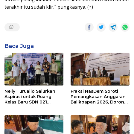
terakhir itu sudah klir,” pungkasnya. (*)
Baca Juga
Nelly Turuallo Salurkan
Fraksi NasDem Soroti
Aspirasi untuk Ruang
Pemangkasan Anggaran
Kelas Baru SDN 021
Balikpapan 2026, Dorong
Karang Jati
Prioritas pada Layanan
Publik