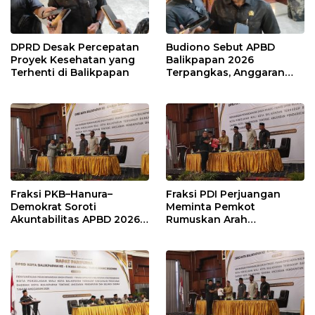
DPRD Desak Percepatan
Budiono Sebut APBD
Proyek Kesehatan yang
Balikpapan 2026
Terhenti di Balikpapan
Terpangkas, Anggaran
Pendidikan Justru Naik
Fraksi PKB–Hanura–
Fraksi PDI Perjuangan
Demokrat Soroti
Meminta Pemkot
Akuntabilitas APBD 2026
Rumuskan Arah
dan Desak Penguatan
Pembangunan Lebih
Pengawasan Belanja
Terukur sebagai
Modal
Penyangga IKN