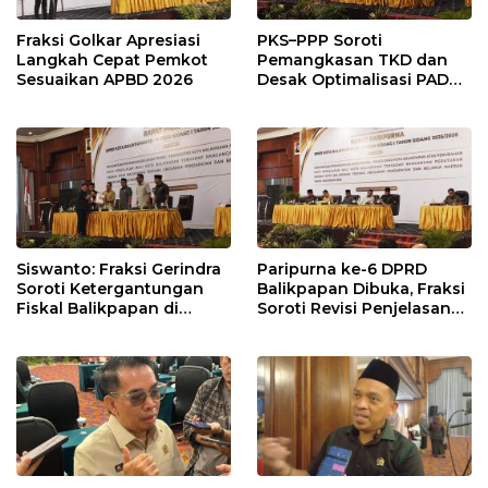
Fraksi Golkar Apresiasi
PKS–PPP Soroti
Langkah Cepat Pemkot
Pemangkasan TKD dan
Sesuaikan APBD 2026
Desak Optimalisasi PAD
dalam Pembahasan APBD
Balikpapan 2026
Siswanto: Fraksi Gerindra
Paripurna ke-6 DPRD
Soroti Ketergantungan
Balikpapan Dibuka, Fraksi
Fiskal Balikpapan di
Soroti Revisi Penjelasan
Tengah Koreksi TKD 2026
Raperda APBD 2026