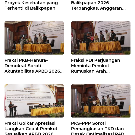
Proyek Kesehatan yang
Balikpapan 2026
Terhenti di Balikpapan
Terpangkas, Anggaran
Pendidikan Justru Naik
Fraksi PKB–Hanura–
Fraksi PDI Perjuangan
Demokrat Soroti
Meminta Pemkot
Akuntabilitas APBD 2026
Rumuskan Arah
dan Desak Penguatan
Pembangunan Lebih
Pengawasan Belanja
Terukur sebagai
Modal
Penyangga IKN
Fraksi Golkar Apresiasi
PKS–PPP Soroti
Langkah Cepat Pemkot
Pemangkasan TKD dan
Sesuaikan APBD 2026
Desak Optimalisasi PAD