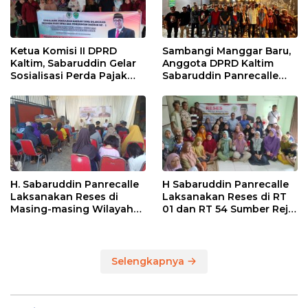
Ketua Komisi II DPRD
Sambangi Manggar Baru,
Kaltim, Sabaruddin Gelar
Anggota DPRD Kaltim
Sosialisasi Perda Pajak
Sabaruddin Panrecalle
dan Retribusi Daerah di
Sosper Kepemudaan di
Sepinggan Raya
Balikpapan
Balikpapan
H. Sabaruddin Panrecalle
H Sabaruddin Panrecalle
Laksanakan Reses di
Laksanakan Reses di RT
Masing-masing Wilayah
01 dan RT 54 Sumber Rejo
Dapilnya di Kota
di Kota Balikpapan
Balikpapan
Selengkapnya