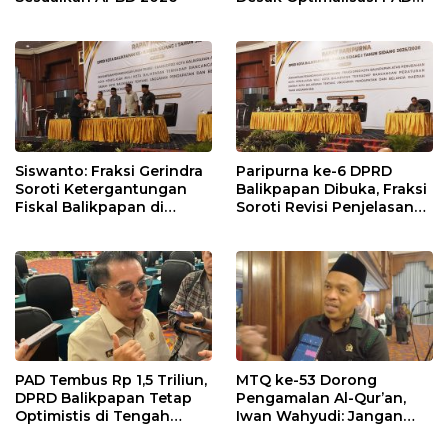
dalam Pembahasan APBD
Balikpapan 2026
Siswanto: Fraksi Gerindra
Paripurna ke-6 DPRD
Soroti Ketergantungan
Balikpapan Dibuka, Fraksi
Fiskal Balikpapan di
Soroti Revisi Penjelasan
Tengah Koreksi TKD 2026
Raperda APBD 2026
PAD Tembus Rp 1,5 Triliun,
MTQ ke-53 Dorong
DPRD Balikpapan Tetap
Pengamalan Al-Qur’an,
Optimistis di Tengah
Iwan Wahyudi: Jangan
Pemotongan TKD
Hanya Indah Dibaca, Tapi