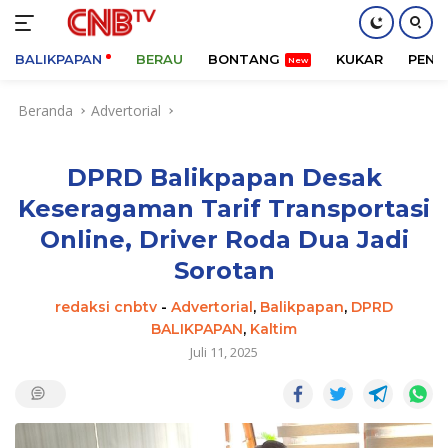
BALIKPAPAN
BERAU
BONTANG
KUKAR
PENA
Langsung
Beranda
Advertorial
ke
konten
DPRD Balikpapan Desak
Keseragaman Tarif Transportasi
Online, Driver Roda Dua Jadi
Sorotan
redaksi cnbtv
-
Advertorial
,
Balikpapan
,
DPRD
BALIKPAPAN
,
Kaltim
Juli 11, 2025