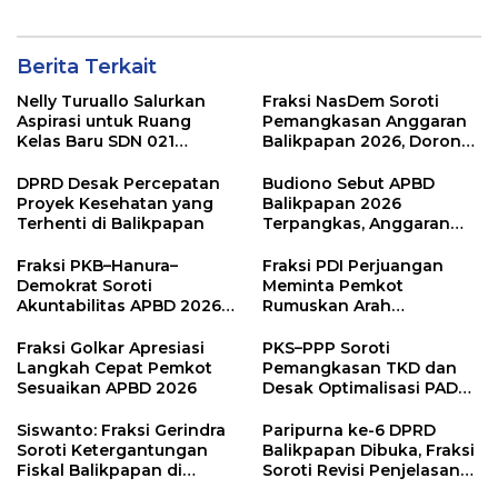
Juga Diamalkan
Berita Terkait
Nelly Turuallo Salurkan
Fraksi NasDem Soroti
Aspirasi untuk Ruang
Pemangkasan Anggaran
Kelas Baru SDN 021
Balikpapan 2026, Dorong
Karang Jati
Prioritas pada Layanan
Publik
DPRD Desak Percepatan
Budiono Sebut APBD
Proyek Kesehatan yang
Balikpapan 2026
Terhenti di Balikpapan
Terpangkas, Anggaran
Pendidikan Justru Naik
Fraksi PKB–Hanura–
Fraksi PDI Perjuangan
Demokrat Soroti
Meminta Pemkot
Akuntabilitas APBD 2026
Rumuskan Arah
dan Desak Penguatan
Pembangunan Lebih
Pengawasan Belanja
Terukur sebagai
Fraksi Golkar Apresiasi
PKS–PPP Soroti
Modal
Penyangga IKN
Langkah Cepat Pemkot
Pemangkasan TKD dan
Sesuaikan APBD 2026
Desak Optimalisasi PAD
dalam Pembahasan APBD
Balikpapan 2026
Siswanto: Fraksi Gerindra
Paripurna ke-6 DPRD
Soroti Ketergantungan
Balikpapan Dibuka, Fraksi
Fiskal Balikpapan di
Soroti Revisi Penjelasan
Tengah Koreksi TKD 2026
Raperda APBD 2026