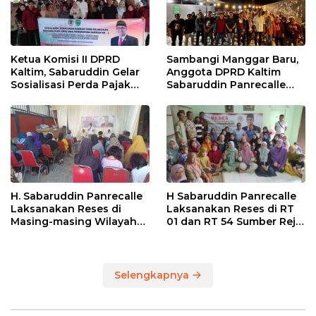
Ketua Komisi II DPRD
Sambangi Manggar Baru,
Kaltim, Sabaruddin Gelar
Anggota DPRD Kaltim
Sosialisasi Perda Pajak
Sabaruddin Panrecalle
dan Retribusi Daerah di
Sosper Kepemudaan di
Sepinggan Raya
Balikpapan
Balikpapan
H. Sabaruddin Panrecalle
H Sabaruddin Panrecalle
Laksanakan Reses di
Laksanakan Reses di RT
Masing-masing Wilayah
01 dan RT 54 Sumber Rejo
Dapilnya di Kota
di Kota Balikpapan
Balikpapan
Selengkapnya