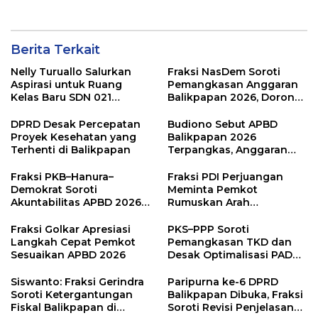
Juga Diamalkan
Berita Terkait
Nelly Turuallo Salurkan
Fraksi NasDem Soroti
Aspirasi untuk Ruang
Pemangkasan Anggaran
Kelas Baru SDN 021
Balikpapan 2026, Dorong
Karang Jati
Prioritas pada Layanan
Publik
DPRD Desak Percepatan
Budiono Sebut APBD
Proyek Kesehatan yang
Balikpapan 2026
Terhenti di Balikpapan
Terpangkas, Anggaran
Pendidikan Justru Naik
Fraksi PKB–Hanura–
Fraksi PDI Perjuangan
Demokrat Soroti
Meminta Pemkot
Akuntabilitas APBD 2026
Rumuskan Arah
dan Desak Penguatan
Pembangunan Lebih
Pengawasan Belanja
Terukur sebagai
Fraksi Golkar Apresiasi
PKS–PPP Soroti
Modal
Penyangga IKN
Langkah Cepat Pemkot
Pemangkasan TKD dan
Sesuaikan APBD 2026
Desak Optimalisasi PAD
dalam Pembahasan APBD
Balikpapan 2026
Siswanto: Fraksi Gerindra
Paripurna ke-6 DPRD
Soroti Ketergantungan
Balikpapan Dibuka, Fraksi
Fiskal Balikpapan di
Soroti Revisi Penjelasan