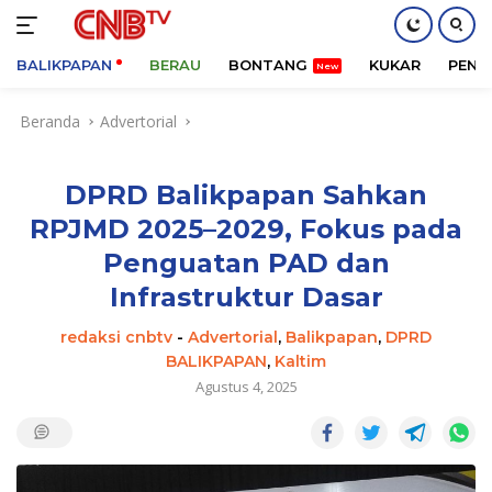
BALIKPAPAN
BERAU
BONTANG
KUKAR
PENA
Langsung
Beranda
Advertorial
ke
konten
DPRD Balikpapan Sahkan
RPJMD 2025–2029, Fokus pada
Penguatan PAD dan
Infrastruktur Dasar
redaksi cnbtv
-
Advertorial
,
Balikpapan
,
DPRD
BALIKPAPAN
,
Kaltim
Agustus 4, 2025