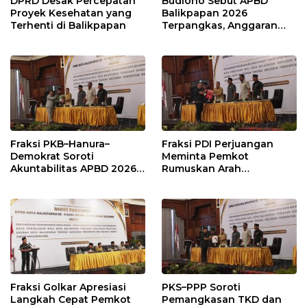
DPRD Desak Percepatan
Budiono Sebut APBD
Proyek Kesehatan yang
Balikpapan 2026
Terhenti di Balikpapan
Terpangkas, Anggaran
Pendidikan Justru Naik
Fraksi PKB–Hanura–
Fraksi PDI Perjuangan
Demokrat Soroti
Meminta Pemkot
Akuntabilitas APBD 2026
Rumuskan Arah
dan Desak Penguatan
Pembangunan Lebih
Pengawasan Belanja
Terukur sebagai
Modal
Penyangga IKN
Fraksi Golkar Apresiasi
PKS–PPP Soroti
Langkah Cepat Pemkot
Pemangkasan TKD dan