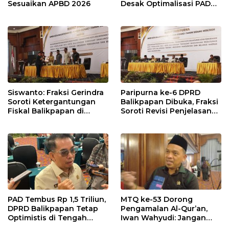
Sesuaikan APBD 2026
Desak Optimalisasi PAD
dalam Pembahasan APBD
Balikpapan 2026
Siswanto: Fraksi Gerindra
Paripurna ke-6 DPRD
Soroti Ketergantungan
Balikpapan Dibuka, Fraksi
Fiskal Balikpapan di
Soroti Revisi Penjelasan
Tengah Koreksi TKD 2026
Raperda APBD 2026
PAD Tembus Rp 1,5 Triliun,
MTQ ke-53 Dorong
DPRD Balikpapan Tetap
Pengamalan Al-Qur’an,
Optimistis di Tengah
Iwan Wahyudi: Jangan
Pemotongan TKD
Hanya Indah Dibaca, Tapi