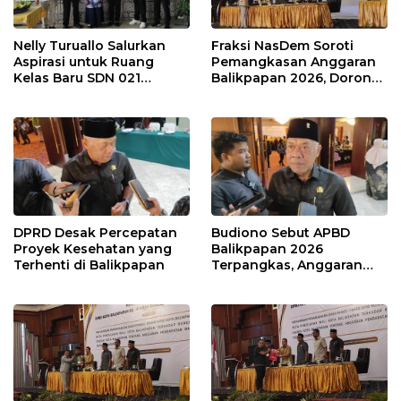
Nelly Turuallo Salurkan
Fraksi NasDem Soroti
Aspirasi untuk Ruang
Pemangkasan Anggaran
Kelas Baru SDN 021
Balikpapan 2026, Dorong
Karang Jati
Prioritas pada Layanan
Publik
DPRD Desak Percepatan
Budiono Sebut APBD
Proyek Kesehatan yang
Balikpapan 2026
Terhenti di Balikpapan
Terpangkas, Anggaran
Pendidikan Justru Naik