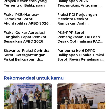
Proyek Kesehatan yang
Balikpapan 2026
Terhenti di Balikpapan
Terpangkas, Anggaran
Pendidikan Justru Naik
Fraksi PKB–Hanura–
Fraksi PDI Perjuangan
Demokrat Soroti
Meminta Pemkot
Akuntabilitas APBD 2026
Rumuskan Arah
dan Desak Penguatan
Pembangunan Lebih
Pengawasan Belanja
Terukur sebagai
Fraksi Golkar Apresiasi
PKS–PPP Soroti
Modal
Penyangga IKN
Langkah Cepat Pemkot
Pemangkasan TKD dan
Sesuaikan APBD 2026
Desak Optimalisasi PAD
dalam Pembahasan APBD
Balikpapan 2026
Siswanto: Fraksi Gerindra
Paripurna ke-6 DPRD
Soroti Ketergantungan
Balikpapan Dibuka, Fraksi
Fiskal Balikpapan di
Soroti Revisi Penjelasan
Tengah Koreksi TKD 2026
Raperda APBD 2026
Rekomendasi untuk kamu