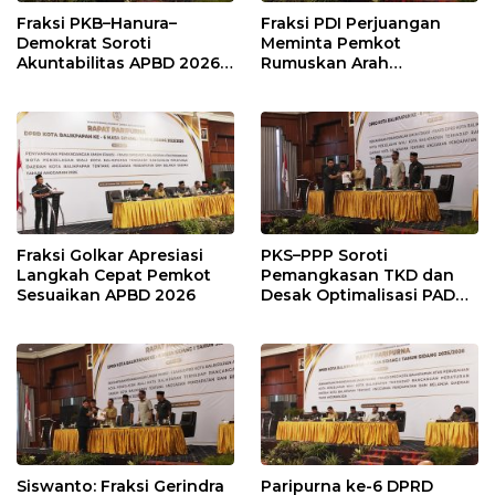
Fraksi PKB–Hanura–
Fraksi PDI Perjuangan
Demokrat Soroti
Meminta Pemkot
Akuntabilitas APBD 2026
Rumuskan Arah
dan Desak Penguatan
Pembangunan Lebih
Pengawasan Belanja
Terukur sebagai
Modal
Penyangga IKN
Fraksi Golkar Apresiasi
PKS–PPP Soroti
Langkah Cepat Pemkot
Pemangkasan TKD dan
Sesuaikan APBD 2026
Desak Optimalisasi PAD
dalam Pembahasan APBD
Balikpapan 2026
Siswanto: Fraksi Gerindra
Paripurna ke-6 DPRD