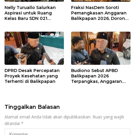
Nelly Turuallo Salurkan
Fraksi NasDem Soroti
Aspirasi untuk Ruang
Pemangkasan Anggaran
Kelas Baru SDN 021
Balikpapan 2026, Dorong
Karang Jati
Prioritas pada Layanan
Publik
DPRD Desak Percepatan
Budiono Sebut APBD
Proyek Kesehatan yang
Balikpapan 2026
Terhenti di Balikpapan
Terpangkas, Anggaran
Pendidikan Justru Naik
Tinggalkan Balasan
Alamat email Anda tidak akan dipublikasikan.
Ruas yang wajib
ditandai
*