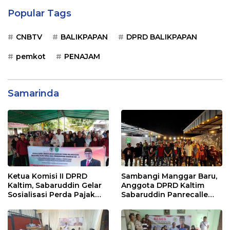
Popular Tags
CNBTV
BALIKPAPAN
DPRD BALIKPAPAN
pemkot
PENAJAM
Samarinda
Ketua Komisi II DPRD
Sambangi Manggar Baru,
Kaltim, Sabaruddin Gelar
Anggota DPRD Kaltim
Sosialisasi Perda Pajak
Sabaruddin Panrecalle
dan Retribusi Daerah di
Sosper Kepemudaan di
Sepinggan Raya
Balikpapan
Balikpapan