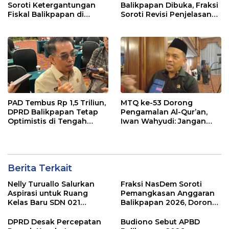
Soroti Ketergantungan
Balikpapan Dibuka, Fraksi
Fiskal Balikpapan di
Soroti Revisi Penjelasan
Tengah Koreksi TKD 2026
Raperda APBD 2026
PAD Tembus Rp 1,5 Triliun,
MTQ ke-53 Dorong
DPRD Balikpapan Tetap
Pengamalan Al-Qur’an,
Optimistis di Tengah
Iwan Wahyudi: Jangan
Pemotongan TKD
Hanya Indah Dibaca, Tapi
Juga Diamalkan
Berita Terkait
Nelly Turuallo Salurkan
Fraksi NasDem Soroti
Aspirasi untuk Ruang
Pemangkasan Anggaran
Kelas Baru SDN 021
Balikpapan 2026, Dorong
Karang Jati
Prioritas pada Layanan
Publik
DPRD Desak Percepatan
Budiono Sebut APBD