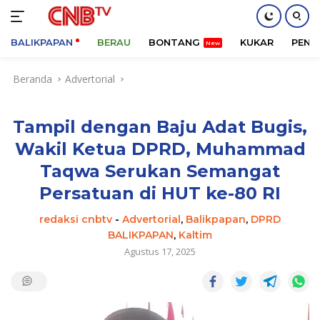
BALIKPAPAN
BERAU
BONTANG
KUKAR
PENA
Langsung
Beranda
Advertorial
ke
konten
Tampil dengan Baju Adat Bugis,
Wakil Ketua DPRD, Muhammad
Taqwa Serukan Semangat
Persatuan di HUT ke-80 RI
redaksi cnbtv
-
Advertorial
,
Balikpapan
,
DPRD
BALIKPAPAN
,
Kaltim
Agustus 17, 2025