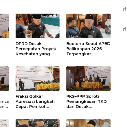
#
#
DPRD Desak
Budiono Sebut APBD
Percepatan Proyek
Balikpapan 2026
Kesehatan yang
Terpangkas,
Terhenti di
Anggaran
,
Balikpapan
Pendidikan Justru
s
Naik
Fraksi Golkar
PKS–PPP Soroti
inta
Apresiasi Langkah
Pemangkasan TKD
an
Cepat Pemkot
dan Desak
nan
Sesuaikan APBD
Optimalisasi PAD
2026
dalam Pembahasan
gga
APBD Balikpapan
2026