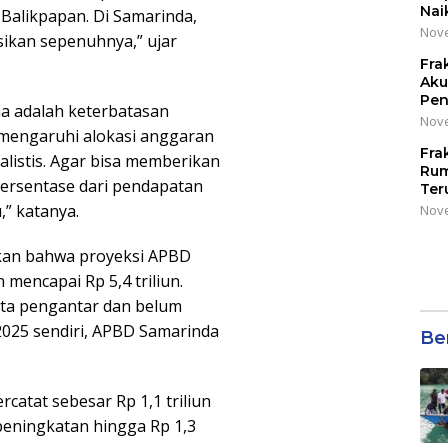
Nai
 Balikpapan. Di Samarinda,
Nove
asikan sepenuhnya,” ujar
Fra
Aku
Pen
ma adalah keterbatasan
Nove
emengaruhi alokasi anggaran
Fra
alistis. Agar bisa memberikan
Rum
 persentase dari pendapatan
Ter
,” katanya.
Nove
kan bahwa proyeksi APBD
mencapai Rp 5,4 triliun.
ota pengantar dan belum
2025 sendiri, APBD Samarinda
Be
rcatat sebesar Rp 1,1 triliun
peningkatan hingga Rp 1,3