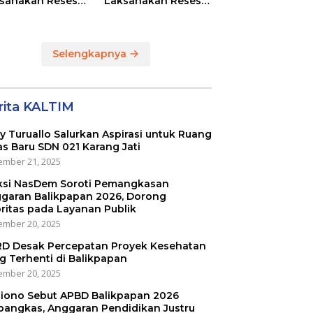
sanakan Reses
Laksanakan Reses
Masing-masing
di RT 01 dan RT 54
ayah Dapilnya di
Sumber Rejo di Kota
a Balikpapan
Balikpapan
Selengkapnya
rita KALTIM
ly Turuallo Salurkan Aspirasi untuk Ruang
as Baru SDN 021 Karang Jati
mber 21, 2025
ksi NasDem Soroti Pemangkasan
garan Balikpapan 2026, Dorong
oritas pada Layanan Publik
mber 20, 2025
D Desak Percepatan Proyek Kesehatan
g Terhenti di Balikpapan
mber 20, 2025
iono Sebut APBD Balikpapan 2026
pangkas, Anggaran Pendidikan Justru