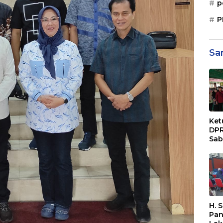
p
P
Sa
Ket
DPR
Sab
Sos
Paj
Dae
Sep
Bal
H. 
Pan