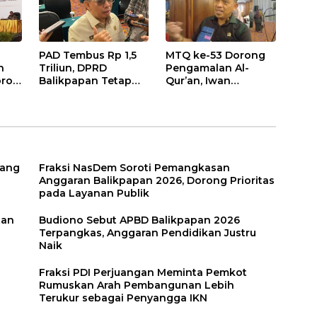
PAD Tembus Rp 1,5
MTQ ke-53 Dorong
n
Triliun, DPRD
Pengamalan Al-
roti
Balikpapan Tetap
Qur’an, Iwan
n
Optimistis di Tengah
Wahyudi: Jangan
026
Pemotongan TKD
Hanya Indah Dibaca,
Tapi Juga Diamalkan
uang
Fraksi NasDem Soroti Pemangkasan
Anggaran Balikpapan 2026, Dorong Prioritas
pada Layanan Publik
tan
Budiono Sebut APBD Balikpapan 2026
Terpangkas, Anggaran Pendidikan Justru
Naik
Fraksi PDI Perjuangan Meminta Pemkot
Rumuskan Arah Pembangunan Lebih
Terukur sebagai Penyangga IKN