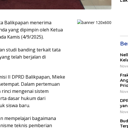
Lak
di 
Wil
Kot
a Balikpapan menerima
nda yang dipimpin oleh Ketua
da Kamis (4/9/2025).
Be
n studi banding terkait tata
Nel
ang telah berjalan di
Kel
Nove
Fra
si II DPRD Balikpapan, Mieke
Ang
D setempat. Dalam pertemuan
Pri
 rinci mengenai sistem
Nove
rta dasar hukum dari
DPR
k siswa baru.
yan
Nove
gin mempelajari bagaimana
Bud
nisme teknis pemberian
Ter