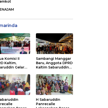
emkot
ENAJAM
marinda
ua Komisi II
Sambangi Manggar
D Kaltim,
Baru, Anggota DPRD
aruddin Gelar
Kaltim Sabaruddin
ialisasi Perda
Panrecalle Sosper
ak dan Retribusi
Kepemudaan di
rah di
Balikpapan
inggan Raya
ikpapan
Sabaruddin
H Sabaruddin
recalle
Panrecalle