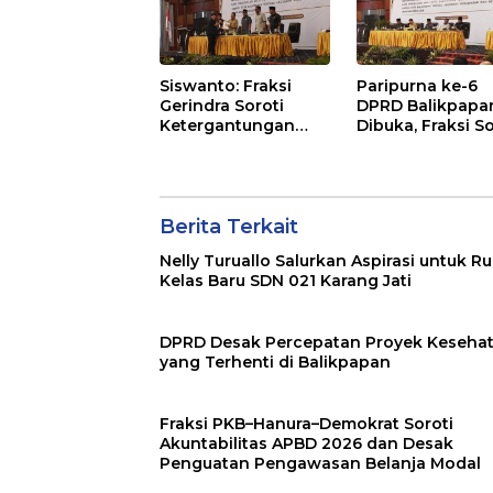
Siswanto: Fraksi
Paripurna ke-6
Gerindra Soroti
DPRD Balikpapa
Ketergantungan
Dibuka, Fraksi So
Fiskal Balikpapan di
Revisi Penjelasa
Tengah Koreksi TKD
Raperda APBD 2
2026
Berita Terkait
Nelly Turuallo Salurkan Aspirasi untuk R
Kelas Baru SDN 021 Karang Jati
DPRD Desak Percepatan Proyek Keseha
yang Terhenti di Balikpapan
Fraksi PKB–Hanura–Demokrat Soroti
Akuntabilitas APBD 2026 dan Desak
Penguatan Pengawasan Belanja Modal