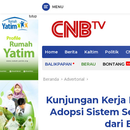
MENU
Langsung
tutup
ke
konten
Home
Berita
Kaltim
Politik
C
BALIKPAPAN
BERAU
BONTANG
Beranda
Advertorial
Kunjungan Kerja
Adopsi Sistem S
dari 