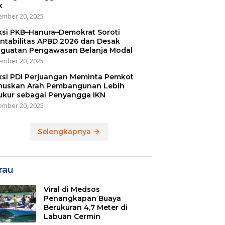
k
mber 20, 2025
ksi PKB–Hanura–Demokrat Soroti
ntabilitas APBD 2026 dan Desak
guatan Pengawasan Belanja Modal
mber 20, 2025
ksi PDI Perjuangan Meminta Pemkot
uskan Arah Pembangunan Lebih
ukur sebagai Penyangga IKN
mber 20, 2025
Selengkapnya
rau
Viral di Medsos
Penangkapan Buaya
Berukuran 4,7 Meter di
Labuan Cermin