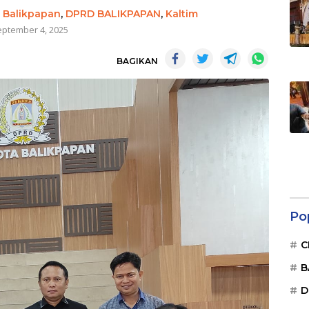
,
Balikpapan
,
DPRD BALIKPAPAN
,
Kaltim
eptember 4, 2025
BAGIKAN
Po
C
B
D