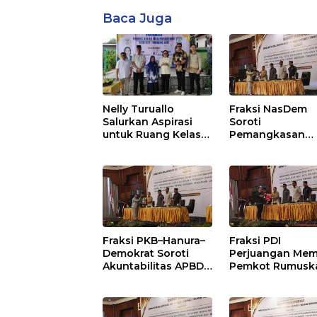
Baca Juga
Nelly Turuallo
Fraksi NasDem
Salurkan Aspirasi
Soroti
untuk Ruang Kelas
Pemangkasan
Baru SDN 021 Karang
Anggaran
Jati
Balikpapan 2026
Dorong Priorita
pada Layanan
Publik
Fraksi PKB–Hanura–
Fraksi PDI
Demokrat Soroti
Perjuangan Mem
Akuntabilitas APBD
Pemkot Rumusk
2026 dan Desak
Arah Pembangu
Penguatan
Lebih Terukur
Pengawasan
sebagai Penyan
Belanja Modal
IKN