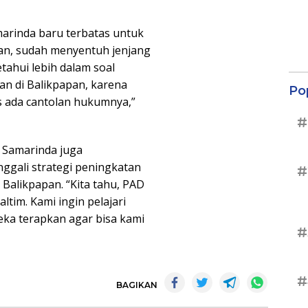
marinda baru terbatas untuk
pan, sudah menyentuh jenjang
tahui lebih dalam soal
an di Balikpapan, karena
Po
us ada cantolan hukumnya,”
#
 Samarinda juga
ggali strategi peningkatan
#
 Balikpapan. “Kita tahu, PAD
ltim. Kami ingin pelajari
eka terapkan agar bisa kami
#
#
BAGIKAN