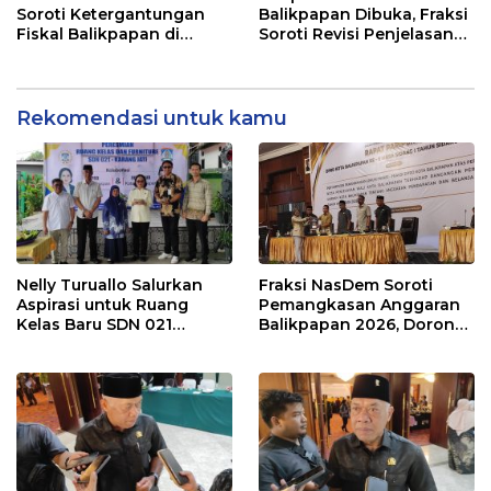
Soroti Ketergantungan
Balikpapan Dibuka, Fraksi
Fiskal Balikpapan di
Soroti Revisi Penjelasan
Tengah Koreksi TKD 2026
Raperda APBD 2026
Rekomendasi untuk kamu
Nelly Turuallo Salurkan
Fraksi NasDem Soroti
Aspirasi untuk Ruang
Pemangkasan Anggaran
Kelas Baru SDN 021
Balikpapan 2026, Dorong
Karang Jati
Prioritas pada Layanan
Publik