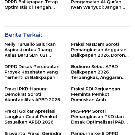
DPRD Balikpapan Tetap
Pengamalan Al-Qur’an,
Optimistis di Tengah
Iwan Wahyudi: Jangan
Pemotongan TKD
Hanya Indah Dibaca, Tapi
Juga Diamalkan
Berita Terkait
Nelly Turuallo Salurkan
Fraksi NasDem Soroti
Aspirasi untuk Ruang
Pemangkasan Anggaran
Kelas Baru SDN 021
Balikpapan 2026, Dorong
Karang Jati
Prioritas pada Layanan
Publik
DPRD Desak Percepatan
Budiono Sebut APBD
Proyek Kesehatan yang
Balikpapan 2026
Terhenti di Balikpapan
Terpangkas, Anggaran
Pendidikan Justru Naik
Fraksi PKB–Hanura–
Fraksi PDI Perjuangan
Demokrat Soroti
Meminta Pemkot
Akuntabilitas APBD 2026
Rumuskan Arah
dan Desak Penguatan
Pembangunan Lebih
Pengawasan Belanja
Terukur sebagai
Fraksi Golkar Apresiasi
PKS–PPP Soroti
Modal
Penyangga IKN
Langkah Cepat Pemkot
Pemangkasan TKD dan
Sesuaikan APBD 2026
Desak Optimalisasi PAD
dalam Pembahasan APBD
Balikpapan 2026
Siswanto: Fraksi Gerindra
Paripurna ke-6 DPRD