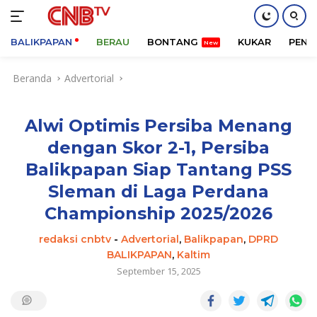
BALIKPAPAN
BERAU
BONTANG
KUKAR
PENA
Langsung
Beranda
Advertorial
ke
konten
Alwi Optimis Persiba Menang
dengan Skor 2-1, Persiba
Balikpapan Siap Tantang PSS
Sleman di Laga Perdana
Championship 2025/2026
redaksi cnbtv
-
Advertorial
,
Balikpapan
,
DPRD
BALIKPAPAN
,
Kaltim
September 15, 2025