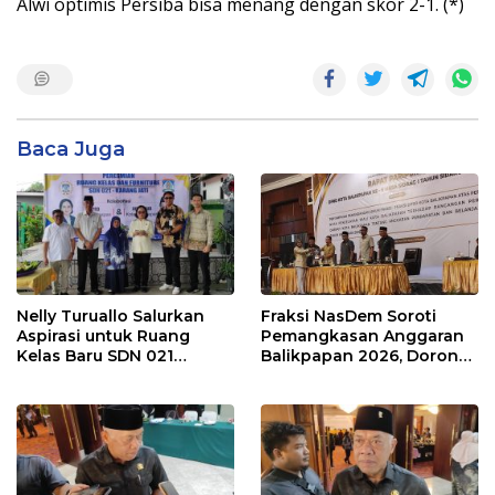
Alwi optimis Persiba bisa menang dengan skor 2-1. (*)
Baca Juga
Nelly Turuallo Salurkan
Fraksi NasDem Soroti
Aspirasi untuk Ruang
Pemangkasan Anggaran
Kelas Baru SDN 021
Balikpapan 2026, Dorong
Karang Jati
Prioritas pada Layanan
Publik