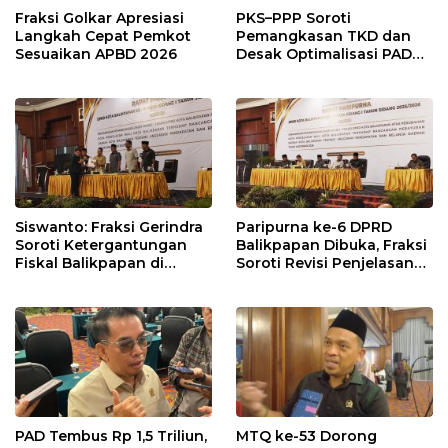
Fraksi Golkar Apresiasi
PKS–PPP Soroti
Langkah Cepat Pemkot
Pemangkasan TKD dan
Sesuaikan APBD 2026
Desak Optimalisasi PAD
dalam Pembahasan APBD
Balikpapan 2026
Siswanto: Fraksi Gerindra
Paripurna ke-6 DPRD
Soroti Ketergantungan
Balikpapan Dibuka, Fraksi
Fiskal Balikpapan di
Soroti Revisi Penjelasan
Tengah Koreksi TKD 2026
Raperda APBD 2026
PAD Tembus Rp 1,5 Triliun,
MTQ ke-53 Dorong