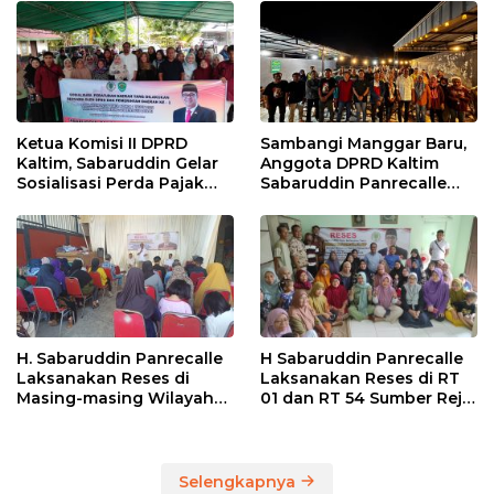
Ketua Komisi II DPRD
Sambangi Manggar Baru,
Kaltim, Sabaruddin Gelar
Anggota DPRD Kaltim
Sosialisasi Perda Pajak
Sabaruddin Panrecalle
dan Retribusi Daerah di
Sosper Kepemudaan di
Sepinggan Raya
Balikpapan
Balikpapan
H. Sabaruddin Panrecalle
H Sabaruddin Panrecalle
Laksanakan Reses di
Laksanakan Reses di RT
Masing-masing Wilayah
01 dan RT 54 Sumber Rejo
Dapilnya di Kota
di Kota Balikpapan
Balikpapan
Selengkapnya