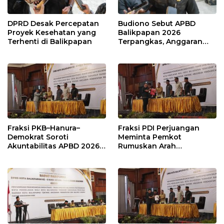
DPRD Desak Percepatan
Budiono Sebut APBD
Proyek Kesehatan yang
Balikpapan 2026
Terhenti di Balikpapan
Terpangkas, Anggaran
Pendidikan Justru Naik
Fraksi PKB–Hanura–
Fraksi PDI Perjuangan
Demokrat Soroti
Meminta Pemkot
Akuntabilitas APBD 2026
Rumuskan Arah
dan Desak Penguatan
Pembangunan Lebih
Pengawasan Belanja
Terukur sebagai
Modal
Penyangga IKN