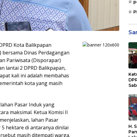
p
P
Sa
 DPRD Kota Balikpapan
) bersama Dinas Perdagangan
an Pariwisata (Disporapar)
n lantai 2 DPRD Balikpapan,
Ket
rapat kali ini adalah membahas
DPR
pemerintah kota yang masih
Sab
Sos
Paj
Dae
 lahan Pasar Induk yang
Sep
ara maksimal. Ketua Komisi II
Bal
menjelaskan, lahan Pasar
H. 
 5 hektare di antaranya dinilai
Pan
rsebut masih ditempati warga.