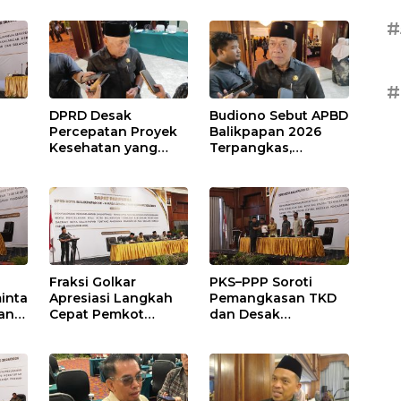
#
#
DPRD Desak
Budiono Sebut APBD
Percepatan Proyek
Balikpapan 2026
Kesehatan yang
Terpangkas,
Terhenti di
Anggaran
,
Balikpapan
Pendidikan Justru
s
Naik
Fraksi Golkar
PKS–PPP Soroti
inta
Apresiasi Langkah
Pemangkasan TKD
an
Cepat Pemkot
dan Desak
nan
Sesuaikan APBD
Optimalisasi PAD
2026
dalam Pembahasan
gga
APBD Balikpapan
2026