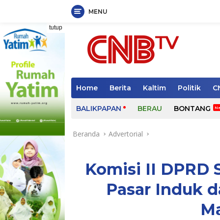
MENU
Langsung
tutup
ke
konten
Home
Berita
Kaltim
Politik
C
BALIKPAPAN
BERAU
BONTANG
Beranda
Advertorial
Komisi II DPRD 
Pasar Induk 
M