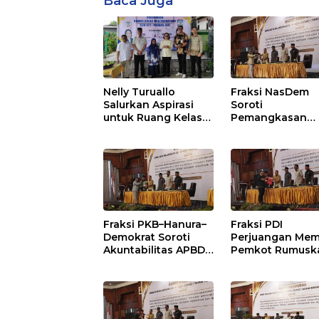
Baca Juga
Nelly Turuallo
Fraksi NasDem
Salurkan Aspirasi
Soroti
untuk Ruang Kelas
Pemangkasan
Baru SDN 021 Karang
Anggaran
Jati
Balikpapan 2026
Dorong Priorita
pada Layanan
Publik
Fraksi PKB–Hanura–
Fraksi PDI
Demokrat Soroti
Perjuangan Mem
Akuntabilitas APBD
Pemkot Rumusk
2026 dan Desak
Arah Pembangu
Penguatan
Lebih Terukur
Pengawasan
sebagai Penyan
Belanja Modal
IKN