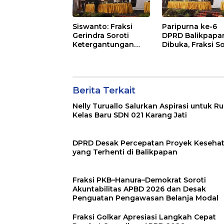
Siswanto: Fraksi
Paripurna ke-6
Gerindra Soroti
DPRD Balikpapa
Ketergantungan
Dibuka, Fraksi So
Fiskal Balikpapan di
Revisi Penjelasa
Tengah Koreksi TKD
Raperda APBD 2
2026
Berita Terkait
Nelly Turuallo Salurkan Aspirasi untuk R
Kelas Baru SDN 021 Karang Jati
DPRD Desak Percepatan Proyek Keseha
yang Terhenti di Balikpapan
Fraksi PKB–Hanura–Demokrat Soroti
Akuntabilitas APBD 2026 dan Desak
Penguatan Pengawasan Belanja Modal
Fraksi Golkar Apresiasi Langkah Cepat