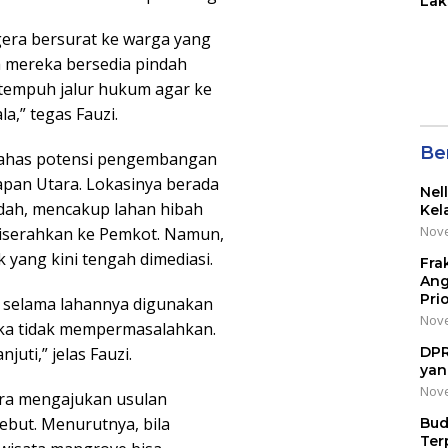
Lak
di 
era bersurat ke warga yang
Wil
Kot
 mereka bersedia pindah
ditempuh jalur hukum agar ke
a,” tegas Fauzi.
Be
mbahas potensi pengembangan
apan Utara. Lokasinya berada
Nel
dah, mencakup lahan hibah
Kel
Nove
diserahkan ke Pemkot. Namun,
yang kini tengah dimediasi.
Fra
Ang
Pri
t selama lahannya digunakan
Nove
eka tidak mempermasalahkan.
juti,” jelas Fauzi.
DPR
yan
Nove
era mengajukan usulan
but. Menurutnya, bila
Bud
Ter