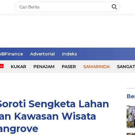
NBFinance
Advertorial
Indeks
KUKAR
PENAJAM
PASER
SAMARINDA
SANGA
Be
Soroti Sengketa Lahan
dan Kawasan Wisata
angrove