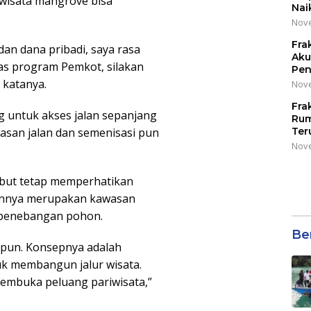
 wisata mangrove bisa
Nai
Nove
Fra
an dana pribadi, saya rasa
Aku
as program Pemkot, silakan
Pen
 katanya.
Nove
Fra
ing untuk akses jalan sepanjang
Rum
asan jalan dan semenisasi pun
Ter
Nove
but tetap memperhatikan
hannya merupakan kawasan
 penebangan pohon.
Be
 pun. Konsepnya adalah
k membangun jalur wisata.
 membuka peluang pariwisata,”