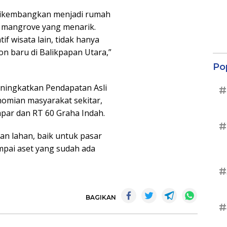
 dikembangkan menjadi rumah
a mangrove yang menarik.
f wisata lain, tidak hanya
kon baru di Balikpapan Utara,”
Po
meningkatkan Pendapatan Asli
#
omian masyarakat sekitar,
par dan RT 60 Graha Indah.
#
lan lahan, baik untuk pasar
pai aset yang sudah ada
#
BAGIKAN
#