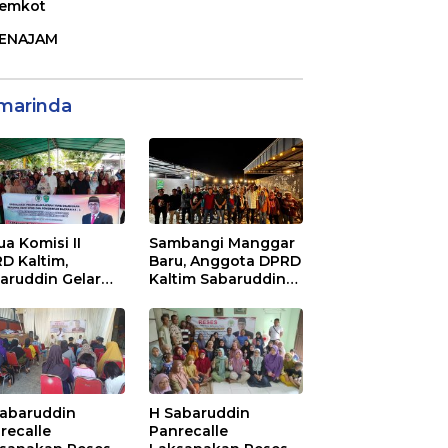
emkot
ENAJAM
marinda
ua Komisi II
Sambangi Manggar
D Kaltim,
Baru, Anggota DPRD
aruddin Gelar
Kaltim Sabaruddin
ialisasi Perda
Panrecalle Sosper
ak dan Retribusi
Kepemudaan di
rah di
Balikpapan
inggan Raya
ikpapan
Sabaruddin
H Sabaruddin
recalle
Panrecalle