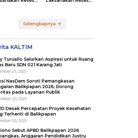
sanakan Reses
Laksanakan Reses
Masing-masing
di RT 01 dan RT 54
ayah Dapilnya di
Sumber Rejo di Kota
a Balikpapan
Balikpapan
Selengkapnya
rita KALTIM
ly Turuallo Salurkan Aspirasi untuk Ruang
as Baru SDN 021 Karang Jati
mber 21, 2025
ksi NasDem Soroti Pemangkasan
garan Balikpapan 2026, Dorong
oritas pada Layanan Publik
mber 20, 2025
D Desak Percepatan Proyek Kesehatan
g Terhenti di Balikpapan
mber 20, 2025
iono Sebut APBD Balikpapan 2026
pangkas, Anggaran Pendidikan Justru