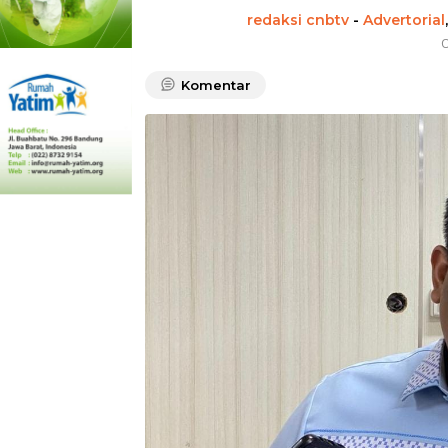
redaksi cnbtv
-
Advertorial
O
Komentar