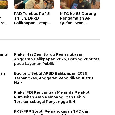
PAD Tembus Rp 1,5
MTQ ke-53 Dorong
n
Triliun, DPRD
Pengamalan Al-
roti
Balikpapan Tetap
Qur’an, Iwan
n
Optimistis di Tengah
Wahyudi: Jangan
026
Pemotongan TKD
Hanya Indah Dibaca,
Tapi Juga Diamalkan
uang
Fraksi NasDem Soroti Pemangkasan
Anggaran Balikpapan 2026, Dorong Prioritas
pada Layanan Publik
tan
Budiono Sebut APBD Balikpapan 2026
Terpangkas, Anggaran Pendidikan Justru
Naik
Fraksi PDI Perjuangan Meminta Pemkot
Rumuskan Arah Pembangunan Lebih
Terukur sebagai Penyangga IKN
PKS–PPP Soroti Pemangkasan TKD dan