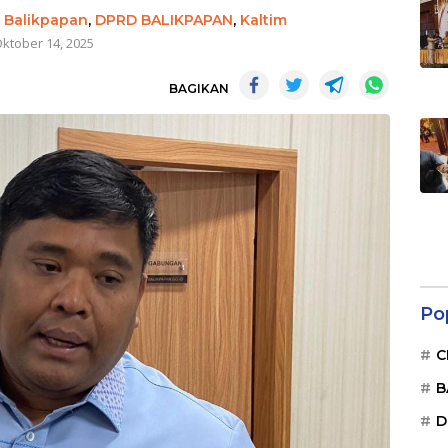
,
Balikpapan
,
DPRD BALIKPAPAN
,
Kaltim
ktober 14, 2025
BAGIKAN
Po
C
B
D