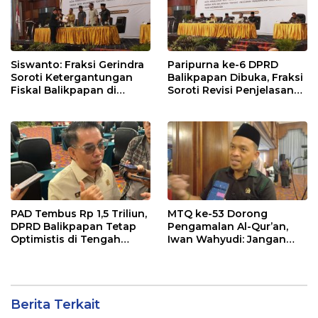
Siswanto: Fraksi Gerindra
Paripurna ke-6 DPRD
Soroti Ketergantungan
Balikpapan Dibuka, Fraksi
Fiskal Balikpapan di
Soroti Revisi Penjelasan
Tengah Koreksi TKD 2026
Raperda APBD 2026
PAD Tembus Rp 1,5 Triliun,
MTQ ke-53 Dorong
DPRD Balikpapan Tetap
Pengamalan Al-Qur’an,
Optimistis di Tengah
Iwan Wahyudi: Jangan
Pemotongan TKD
Hanya Indah Dibaca, Tapi
Juga Diamalkan
Berita Terkait