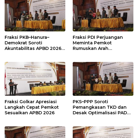
Fraksi PKB–Hanura–
Fraksi PDI Perjuangan
Demokrat Soroti
Meminta Pemkot
Akuntabilitas APBD 2026
Rumuskan Arah
dan Desak Penguatan
Pembangunan Lebih
Pengawasan Belanja
Terukur sebagai
Modal
Penyangga IKN
Fraksi Golkar Apresiasi
PKS–PPP Soroti
Langkah Cepat Pemkot
Pemangkasan TKD dan
Sesuaikan APBD 2026
Desak Optimalisasi PAD
dalam Pembahasan APBD
Balikpapan 2026