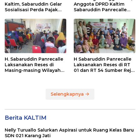
Kaltim, Sabaruddin Gelar
Anggota DPRD Kaltim
Sosialisasi Perda Pajak
Sabaruddin Panrecalle
dan Retribusi Daerah di
Sosper Kepemudaan di
Sepinggan Raya
Balikpapan
Balikpapan
H. Sabaruddin Panrecalle
H Sabaruddin Panrecalle
Laksanakan Reses di
Laksanakan Reses di RT
Masing-masing Wilayah
01 dan RT 54 Sumber Rejo
Dapilnya di Kota
di Kota Balikpapan
Balikpapan
Selengkapnya
Berita KALTIM
Nelly Turuallo Salurkan Aspirasi untuk Ruang Kelas Baru
SDN 021 Karang Jati