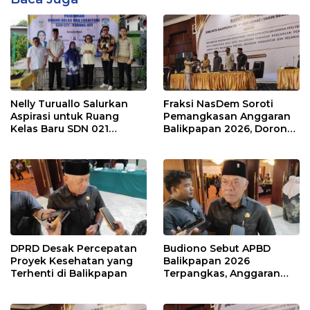
Nelly Turuallo Salurkan
Fraksi NasDem Soroti
Aspirasi untuk Ruang
Pemangkasan Anggaran
Kelas Baru SDN 021
Balikpapan 2026, Dorong
Karang Jati
Prioritas pada Layanan
Publik
DPRD Desak Percepatan
Budiono Sebut APBD
Proyek Kesehatan yang
Balikpapan 2026
Terhenti di Balikpapan
Terpangkas, Anggaran
Pendidikan Justru Naik