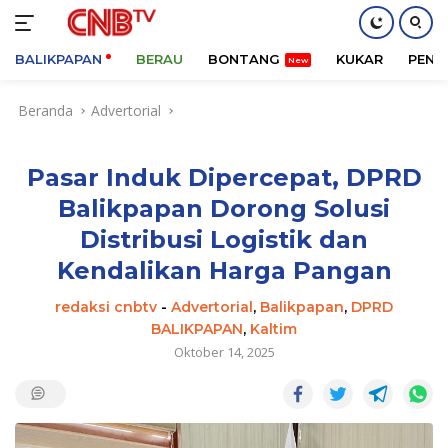
BALIKPAPAN
BERAU
BONTANG
KUKAR
PENA
Langsung
Beranda
Advertorial
ke
konten
Pasar Induk Dipercepat, DPRD
Balikpapan Dorong Solusi
Distribusi Logistik dan
Kendalikan Harga Pangan
redaksi cnbtv
-
Advertorial
,
Balikpapan
,
DPRD
BALIKPAPAN
,
Kaltim
Oktober 14, 2025