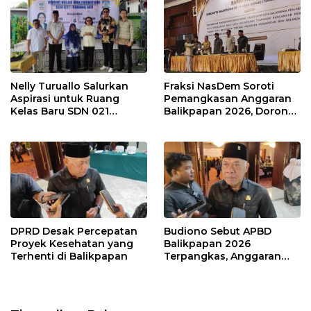
Nelly Turuallo Salurkan
Fraksi NasDem Soroti
Aspirasi untuk Ruang
Pemangkasan Anggaran
Kelas Baru SDN 021
Balikpapan 2026, Dorong
Karang Jati
Prioritas pada Layanan
Publik
DPRD Desak Percepatan
Budiono Sebut APBD
Proyek Kesehatan yang
Balikpapan 2026
Terhenti di Balikpapan
Terpangkas, Anggaran
Pendidikan Justru Naik