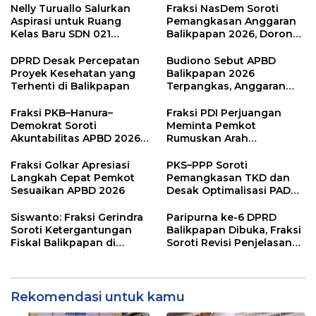
Nelly Turuallo Salurkan
Fraksi NasDem Soroti
Aspirasi untuk Ruang
Pemangkasan Anggaran
Kelas Baru SDN 021
Balikpapan 2026, Dorong
Karang Jati
Prioritas pada Layanan
Publik
DPRD Desak Percepatan
Budiono Sebut APBD
Proyek Kesehatan yang
Balikpapan 2026
Terhenti di Balikpapan
Terpangkas, Anggaran
Pendidikan Justru Naik
Fraksi PKB–Hanura–
Fraksi PDI Perjuangan
Demokrat Soroti
Meminta Pemkot
Akuntabilitas APBD 2026
Rumuskan Arah
dan Desak Penguatan
Pembangunan Lebih
Pengawasan Belanja
Terukur sebagai
Fraksi Golkar Apresiasi
PKS–PPP Soroti
Modal
Penyangga IKN
Langkah Cepat Pemkot
Pemangkasan TKD dan
Sesuaikan APBD 2026
Desak Optimalisasi PAD
dalam Pembahasan APBD
Balikpapan 2026
Siswanto: Fraksi Gerindra
Paripurna ke-6 DPRD
Soroti Ketergantungan
Balikpapan Dibuka, Fraksi
Fiskal Balikpapan di
Soroti Revisi Penjelasan
Tengah Koreksi TKD 2026
Raperda APBD 2026
Rekomendasi untuk kamu