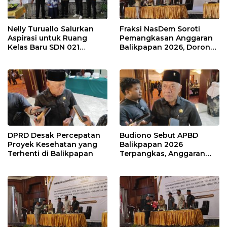
Nelly Turuallo Salurkan
Fraksi NasDem Soroti
Aspirasi untuk Ruang
Pemangkasan Anggaran
Kelas Baru SDN 021
Balikpapan 2026, Dorong
Karang Jati
Prioritas pada Layanan
Publik
DPRD Desak Percepatan
Budiono Sebut APBD
Proyek Kesehatan yang
Balikpapan 2026
Terhenti di Balikpapan
Terpangkas, Anggaran
Pendidikan Justru Naik