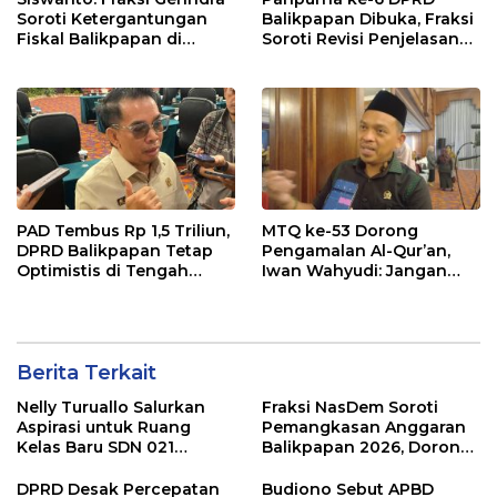
Soroti Ketergantungan
Balikpapan Dibuka, Fraksi
Fiskal Balikpapan di
Soroti Revisi Penjelasan
Tengah Koreksi TKD 2026
Raperda APBD 2026
PAD Tembus Rp 1,5 Triliun,
MTQ ke-53 Dorong
DPRD Balikpapan Tetap
Pengamalan Al-Qur’an,
Optimistis di Tengah
Iwan Wahyudi: Jangan
Pemotongan TKD
Hanya Indah Dibaca, Tapi
Juga Diamalkan
Berita Terkait
Nelly Turuallo Salurkan
Fraksi NasDem Soroti
Aspirasi untuk Ruang
Pemangkasan Anggaran
Kelas Baru SDN 021
Balikpapan 2026, Dorong
Karang Jati
Prioritas pada Layanan
Publik
DPRD Desak Percepatan
Budiono Sebut APBD