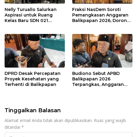
Nelly Turuallo Salurkan
Fraksi NasDem Soroti
Aspirasi untuk Ruang
Pemangkasan Anggaran
Kelas Baru SDN 021
Balikpapan 2026, Dorong
Karang Jati
Prioritas pada Layanan
Publik
DPRD Desak Percepatan
Budiono Sebut APBD
Proyek Kesehatan yang
Balikpapan 2026
Terhenti di Balikpapan
Terpangkas, Anggaran
Pendidikan Justru Naik
Tinggalkan Balasan
Alamat email Anda tidak akan dipublikasikan.
Ruas yang wajib
ditandai
*