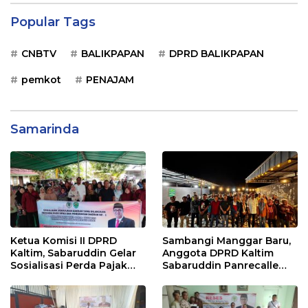
Popular Tags
CNBTV
BALIKPAPAN
DPRD BALIKPAPAN
pemkot
PENAJAM
Samarinda
Ketua Komisi II DPRD
Sambangi Manggar Baru,
Kaltim, Sabaruddin Gelar
Anggota DPRD Kaltim
Sosialisasi Perda Pajak
Sabaruddin Panrecalle
dan Retribusi Daerah di
Sosper Kepemudaan di
Sepinggan Raya
Balikpapan
Balikpapan