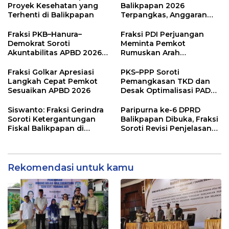
Proyek Kesehatan yang
Balikpapan 2026
Terhenti di Balikpapan
Terpangkas, Anggaran
Pendidikan Justru Naik
Fraksi PKB–Hanura–
Fraksi PDI Perjuangan
Demokrat Soroti
Meminta Pemkot
Akuntabilitas APBD 2026
Rumuskan Arah
dan Desak Penguatan
Pembangunan Lebih
Pengawasan Belanja
Terukur sebagai
Fraksi Golkar Apresiasi
PKS–PPP Soroti
Modal
Penyangga IKN
Langkah Cepat Pemkot
Pemangkasan TKD dan
Sesuaikan APBD 2026
Desak Optimalisasi PAD
dalam Pembahasan APBD
Balikpapan 2026
Siswanto: Fraksi Gerindra
Paripurna ke-6 DPRD
Soroti Ketergantungan
Balikpapan Dibuka, Fraksi
Fiskal Balikpapan di
Soroti Revisi Penjelasan
Tengah Koreksi TKD 2026
Raperda APBD 2026
Rekomendasi untuk kamu