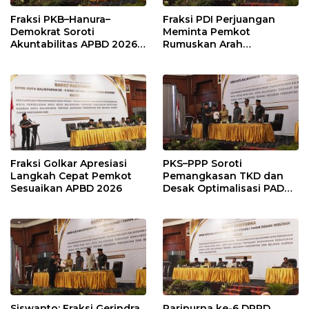
Fraksi PKB–Hanura–
Fraksi PDI Perjuangan
Demokrat Soroti
Meminta Pemkot
Akuntabilitas APBD 2026
Rumuskan Arah
dan Desak Penguatan
Pembangunan Lebih
Pengawasan Belanja
Terukur sebagai
Modal
Penyangga IKN
Fraksi Golkar Apresiasi
PKS–PPP Soroti
Langkah Cepat Pemkot
Pemangkasan TKD dan
Sesuaikan APBD 2026
Desak Optimalisasi PAD
dalam Pembahasan APBD
Balikpapan 2026
Siswanto: Fraksi Gerindra
Paripurna ke-6 DPRD