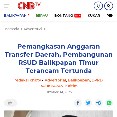
BALIKPAPAN
BERAU
BONTANG
KUKAR
PENA
Langsung
Beranda
Advertorial
ke
konten
Pemangkasan Anggaran
Transfer Daerah, Pembangunan
RSUD Balikpapan Timur
Terancam Tertunda
redaksi cnbtv
-
Advertorial
,
Balikpapan
,
DPRD
BALIKPAPAN
,
Kaltim
Oktober 14, 2025