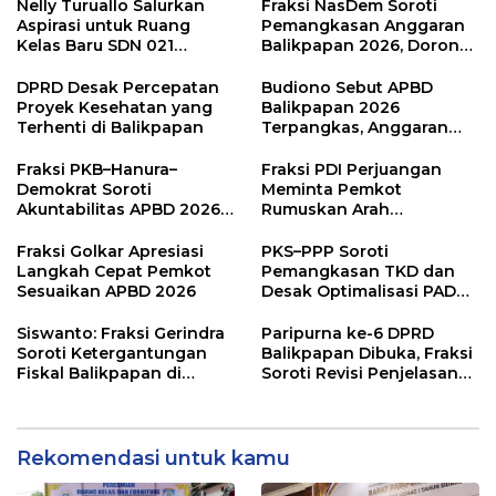
Nelly Turuallo Salurkan
Fraksi NasDem Soroti
Aspirasi untuk Ruang
Pemangkasan Anggaran
Kelas Baru SDN 021
Balikpapan 2026, Dorong
Karang Jati
Prioritas pada Layanan
Publik
DPRD Desak Percepatan
Budiono Sebut APBD
Proyek Kesehatan yang
Balikpapan 2026
Terhenti di Balikpapan
Terpangkas, Anggaran
Pendidikan Justru Naik
Fraksi PKB–Hanura–
Fraksi PDI Perjuangan
Demokrat Soroti
Meminta Pemkot
Akuntabilitas APBD 2026
Rumuskan Arah
dan Desak Penguatan
Pembangunan Lebih
Pengawasan Belanja
Terukur sebagai
Fraksi Golkar Apresiasi
PKS–PPP Soroti
Modal
Penyangga IKN
Langkah Cepat Pemkot
Pemangkasan TKD dan
Sesuaikan APBD 2026
Desak Optimalisasi PAD
dalam Pembahasan APBD
Balikpapan 2026
Siswanto: Fraksi Gerindra
Paripurna ke-6 DPRD
Soroti Ketergantungan
Balikpapan Dibuka, Fraksi
Fiskal Balikpapan di
Soroti Revisi Penjelasan
Tengah Koreksi TKD 2026
Raperda APBD 2026
Rekomendasi untuk kamu