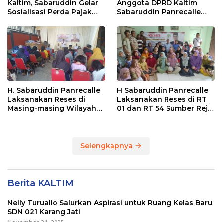
Kaltim, Sabaruddin Gelar
Anggota DPRD Kaltim
Sosialisasi Perda Pajak
Sabaruddin Panrecalle
dan Retribusi Daerah di
Sosper Kepemudaan di
Sepinggan Raya
Balikpapan
Balikpapan
H. Sabaruddin Panrecalle
H Sabaruddin Panrecalle
Laksanakan Reses di
Laksanakan Reses di RT
Masing-masing Wilayah
01 dan RT 54 Sumber Rejo
Dapilnya di Kota
di Kota Balikpapan
Balikpapan
Selengkapnya
Berita KALTIM
Nelly Turuallo Salurkan Aspirasi untuk Ruang Kelas Baru
SDN 021 Karang Jati