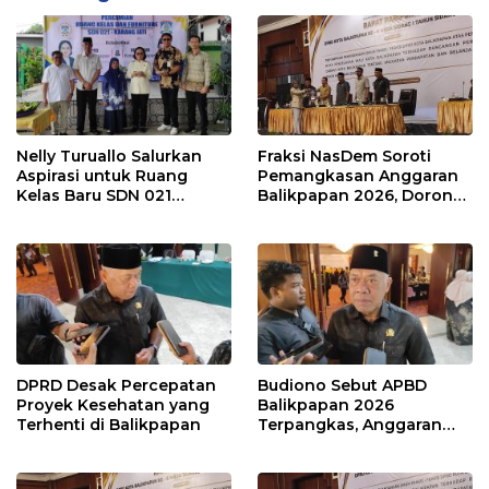
Nelly Turuallo Salurkan
Fraksi NasDem Soroti
Aspirasi untuk Ruang
Pemangkasan Anggaran
Kelas Baru SDN 021
Balikpapan 2026, Dorong
Karang Jati
Prioritas pada Layanan
Publik
DPRD Desak Percepatan
Budiono Sebut APBD
Proyek Kesehatan yang
Balikpapan 2026
Terhenti di Balikpapan
Terpangkas, Anggaran
Pendidikan Justru Naik