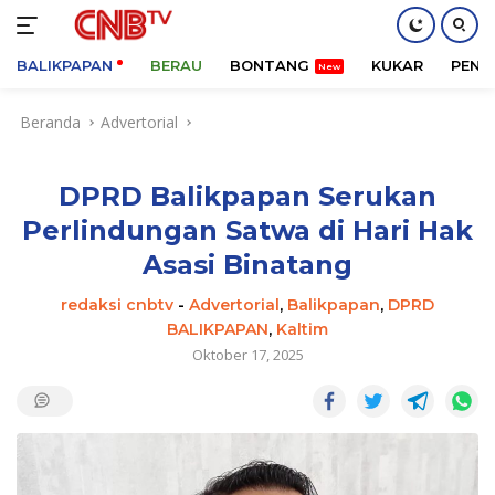
BALIKPAPAN
BERAU
BONTANG
KUKAR
PENA
Langsung
Beranda
Advertorial
ke
konten
DPRD Balikpapan Serukan
Perlindungan Satwa di Hari Hak
Asasi Binatang
redaksi cnbtv
-
Advertorial
,
Balikpapan
,
DPRD
BALIKPAPAN
,
Kaltim
Oktober 17, 2025