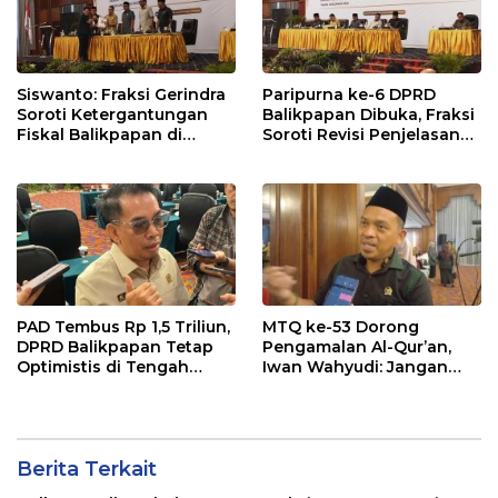
Siswanto: Fraksi Gerindra
Paripurna ke-6 DPRD
Soroti Ketergantungan
Balikpapan Dibuka, Fraksi
Fiskal Balikpapan di
Soroti Revisi Penjelasan
Tengah Koreksi TKD 2026
Raperda APBD 2026
PAD Tembus Rp 1,5 Triliun,
MTQ ke-53 Dorong
DPRD Balikpapan Tetap
Pengamalan Al-Qur’an,
Optimistis di Tengah
Iwan Wahyudi: Jangan
Pemotongan TKD
Hanya Indah Dibaca, Tapi
Juga Diamalkan
Berita Terkait