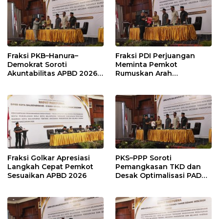
Fraksi PKB–Hanura–
Fraksi PDI Perjuangan
Demokrat Soroti
Meminta Pemkot
Akuntabilitas APBD 2026
Rumuskan Arah
dan Desak Penguatan
Pembangunan Lebih
Pengawasan Belanja
Terukur sebagai
Modal
Penyangga IKN
Fraksi Golkar Apresiasi
PKS–PPP Soroti
Langkah Cepat Pemkot
Pemangkasan TKD dan
Sesuaikan APBD 2026
Desak Optimalisasi PAD
dalam Pembahasan APBD
Balikpapan 2026