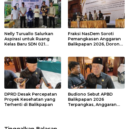
Nelly Turuallo Salurkan
Fraksi NasDem Soroti
Aspirasi untuk Ruang
Pemangkasan Anggaran
Kelas Baru SDN 021
Balikpapan 2026, Dorong
Karang Jati
Prioritas pada Layanan
Publik
DPRD Desak Percepatan
Budiono Sebut APBD
Proyek Kesehatan yang
Balikpapan 2026
Terhenti di Balikpapan
Terpangkas, Anggaran
Pendidikan Justru Naik
Tinggalkan Balasan