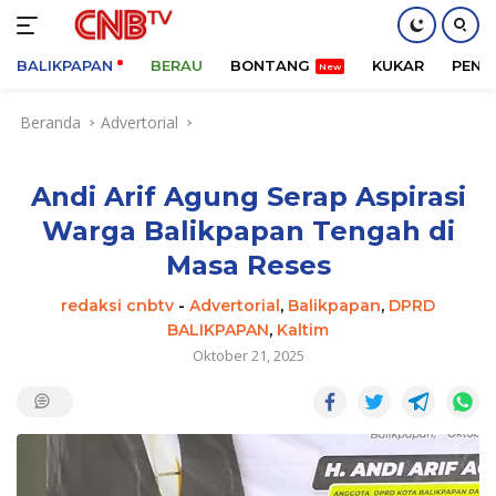
BALIKPAPAN
BERAU
BONTANG
KUKAR
PENA
Langsung
Beranda
Advertorial
ke
konten
Andi Arif Agung Serap Aspirasi
Warga Balikpapan Tengah di
Masa Reses
redaksi cnbtv
-
Advertorial
,
Balikpapan
,
DPRD
BALIKPAPAN
,
Kaltim
Oktober 21, 2025