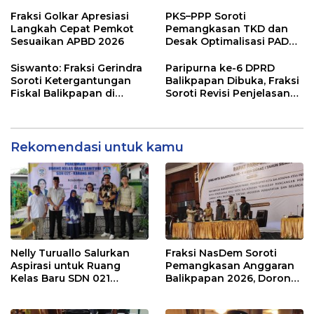
dan Desak Penguatan
Pembangunan Lebih
Pengawasan Belanja
Terukur sebagai
Fraksi Golkar Apresiasi
PKS–PPP Soroti
Modal
Penyangga IKN
Langkah Cepat Pemkot
Pemangkasan TKD dan
Sesuaikan APBD 2026
Desak Optimalisasi PAD
dalam Pembahasan APBD
Balikpapan 2026
Siswanto: Fraksi Gerindra
Paripurna ke-6 DPRD
Soroti Ketergantungan
Balikpapan Dibuka, Fraksi
Fiskal Balikpapan di
Soroti Revisi Penjelasan
Tengah Koreksi TKD 2026
Raperda APBD 2026
Rekomendasi untuk kamu
Nelly Turuallo Salurkan
Fraksi NasDem Soroti
Aspirasi untuk Ruang
Pemangkasan Anggaran
Kelas Baru SDN 021
Balikpapan 2026, Dorong
Karang Jati
Prioritas pada Layanan
Publik