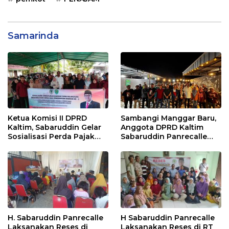
Samarinda
Ketua Komisi II DPRD
Sambangi Manggar Baru,
Kaltim, Sabaruddin Gelar
Anggota DPRD Kaltim
Sosialisasi Perda Pajak
Sabaruddin Panrecalle
dan Retribusi Daerah di
Sosper Kepemudaan di
Sepinggan Raya
Balikpapan
Balikpapan
H. Sabaruddin Panrecalle
H Sabaruddin Panrecalle
Laksanakan Reses di
Laksanakan Reses di RT