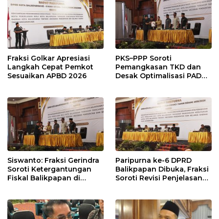
Fraksi Golkar Apresiasi
PKS–PPP Soroti
Langkah Cepat Pemkot
Pemangkasan TKD dan
Sesuaikan APBD 2026
Desak Optimalisasi PAD
dalam Pembahasan APBD
Balikpapan 2026
Siswanto: Fraksi Gerindra
Paripurna ke-6 DPRD
Soroti Ketergantungan
Balikpapan Dibuka, Fraksi
Fiskal Balikpapan di
Soroti Revisi Penjelasan
Tengah Koreksi TKD 2026
Raperda APBD 2026