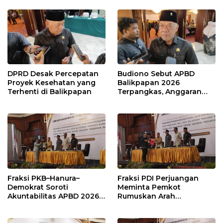
Publik
DPRD Desak Percepatan
Budiono Sebut APBD
Proyek Kesehatan yang
Balikpapan 2026
Terhenti di Balikpapan
Terpangkas, Anggaran
Pendidikan Justru Naik
Fraksi PKB–Hanura–
Fraksi PDI Perjuangan
Demokrat Soroti
Meminta Pemkot
Akuntabilitas APBD 2026
Rumuskan Arah
dan Desak Penguatan
Pembangunan Lebih
Pengawasan Belanja
Terukur sebagai
Modal
Penyangga IKN