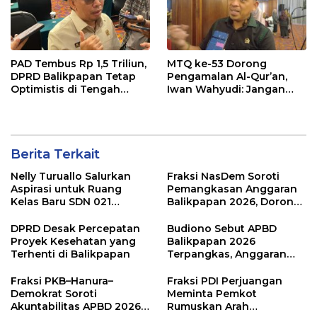
PAD Tembus Rp 1,5 Triliun,
MTQ ke-53 Dorong
DPRD Balikpapan Tetap
Pengamalan Al-Qur’an,
Optimistis di Tengah
Iwan Wahyudi: Jangan
Pemotongan TKD
Hanya Indah Dibaca, Tapi
Juga Diamalkan
Berita Terkait
Nelly Turuallo Salurkan
Fraksi NasDem Soroti
Aspirasi untuk Ruang
Pemangkasan Anggaran
Kelas Baru SDN 021
Balikpapan 2026, Dorong
Karang Jati
Prioritas pada Layanan
Publik
DPRD Desak Percepatan
Budiono Sebut APBD
Proyek Kesehatan yang
Balikpapan 2026
Terhenti di Balikpapan
Terpangkas, Anggaran
Pendidikan Justru Naik
Fraksi PKB–Hanura–
Fraksi PDI Perjuangan
Demokrat Soroti
Meminta Pemkot
Akuntabilitas APBD 2026
Rumuskan Arah