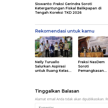
Siswanto: Fraksi Gerindra Soroti
Ketergantungan Fiskal Balikpapan di
Tengah Koreksi TKD 2026
Rekomendasi untuk kamu
Nelly Turuallo
Fraksi NasDem
Salurkan Aspirasi
Soroti
untuk Ruang Kelas
Pemangkasan
Baru SDN 021 Karang
Anggaran
Jati
Balikpapan 2026
Dorong Priorita
pada Layanan
Tinggalkan Balasan
Publik
Alamat email Anda tidak akan dipublikasikan.
R