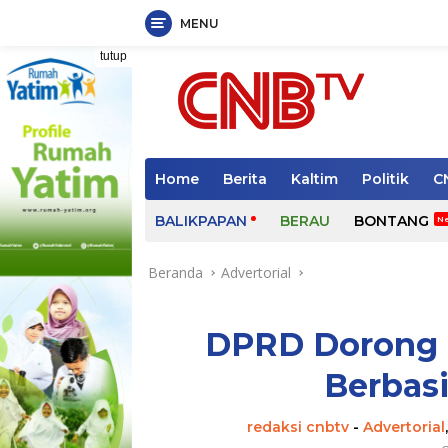
MENU
Langsung
tutup
ke
konten
Home
Berita
Kaltim
Politik
C
BALIKPAPAN
BERAU
BONTANG
Beranda
Advertorial
DPRD Dorong
Berbasi
redaksi cnbtv
-
Advertorial