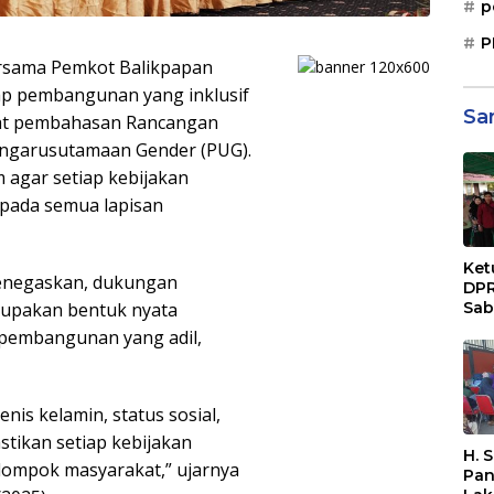
p
P
sama Pemkot Balikpapan
p pembangunan yang inklusif
Sa
ewat pembahasan Rancangan
engarusutamaan Gender (PUG).
 agar setiap kebijakan
pada semua lapisan
Ket
menegaskan, dukungan
DPR
upakan bentuk nyata
Sab
Sos
pembangunan yang adil,
Paj
Dae
Sep
Bal
is kelamin, status sosial,
stikan setiap kebijakan
H. 
ompok masyarakat,” ujarnya
Pan