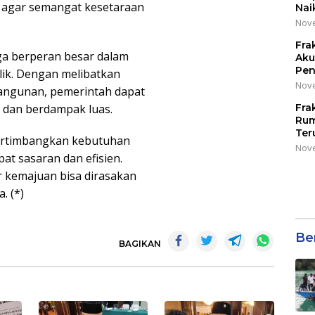
i agar semangat kesetaraan
Nai
Nove
Fra
ga berperan besar dalam
Aku
Pen
lik. Dengan melibatkan
Nove
bangunan, pemerintah dapat
l dan berdampak luas.
Fra
Rum
Ter
ertimbangkan kebutuhan
Nove
at sasaran dan efisien.
r kemajuan bisa dirasakan
. (*)
Be
BAGIKAN