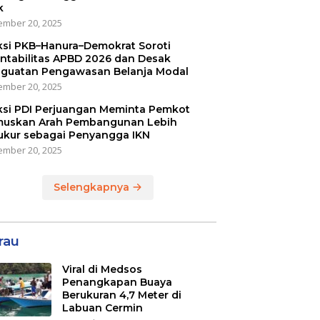
k
mber 20, 2025
ksi PKB–Hanura–Demokrat Soroti
ntabilitas APBD 2026 dan Desak
guatan Pengawasan Belanja Modal
mber 20, 2025
ksi PDI Perjuangan Meminta Pemkot
uskan Arah Pembangunan Lebih
ukur sebagai Penyangga IKN
mber 20, 2025
Selengkapnya
rau
Viral di Medsos
Penangkapan Buaya
Berukuran 4,7 Meter di
Labuan Cermin