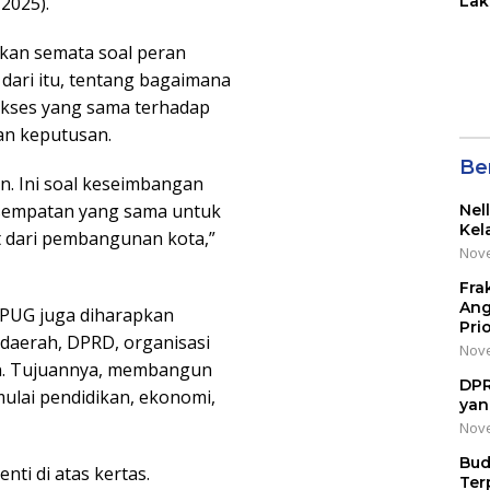
2025).
Lak
di 
Wil
ukan semata soal peran
Kot
ari itu, tentang bagaimana
akses yang sama terhadap
an keputusan.
Be
. Ini soal keseimbangan
esempatan yang sama untuk
Nel
Kel
t dari pembangunan kota,”
Nove
Fra
Ang
PUG juga diharapkan
Pri
daerah, DPRD, organisasi
Nove
an. Tujuannya, membangun
DPR
mulai pendidikan, ekonomi,
yan
Nove
Bud
nti di atas kertas.
Ter