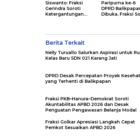
Siswanto: Fraksi
Paripurna ke-6
Gerindra Soroti
DPRD Balikpapa
Ketergantungan
Dibuka, Fraksi So
Fiskal Balikpapan di
Revisi Penjelasa
Tengah Koreksi TKD
Raperda APBD 2
2026
Berita Terkait
Nelly Turuallo Salurkan Aspirasi untuk R
Kelas Baru SDN 021 Karang Jati
DPRD Desak Percepatan Proyek Keseha
yang Terhenti di Balikpapan
Fraksi PKB–Hanura–Demokrat Soroti
Akuntabilitas APBD 2026 dan Desak
Penguatan Pengawasan Belanja Modal
Fraksi Golkar Apresiasi Langkah Cepat
Pemkot Sesuaikan APBD 2026