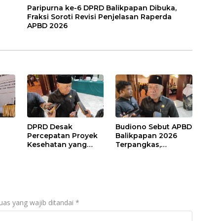
Paripurna ke-6 DPRD Balikpapan Dibuka,
Fraksi Soroti Revisi Penjelasan Raperda
APBD 2026
DPRD Desak
Budiono Sebut APBD
Percepatan Proyek
Balikpapan 2026
Kesehatan yang
Terpangkas,
Terhenti di
Anggaran
,
Balikpapan
Pendidikan Justru
s
Naik
uas yang wajib ditandai
*