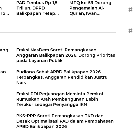
PAD Tembus Rp 1,5
MTQ ke-53 Dorong
n
Triliun, DPRD
Pengamalan Al-
#
roti
Balikpapan Tetap
Qur’an, Iwan
n
Optimistis di Tengah
Wahyudi: Jangan
026
Pemotongan TKD
Hanya Indah Dibaca,
Tapi Juga Diamalkan
#
uang
Fraksi NasDem Soroti Pemangkasan
Anggaran Balikpapan 2026, Dorong Prioritas
pada Layanan Publik
tan
Budiono Sebut APBD Balikpapan 2026
Terpangkas, Anggaran Pendidikan Justru
Naik
Fraksi PDI Perjuangan Meminta Pemkot
Rumuskan Arah Pembangunan Lebih
Terukur sebagai Penyangga IKN
PKS–PPP Soroti Pemangkasan TKD dan
Desak Optimalisasi PAD dalam Pembahasan
APBD Balikpapan 2026