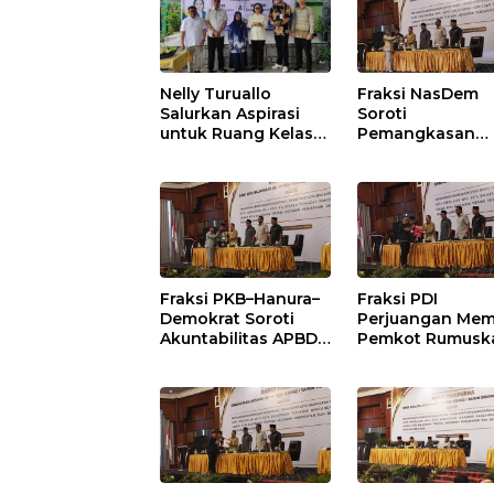
Nelly Turuallo
Fraksi NasDem
Salurkan Aspirasi
Soroti
untuk Ruang Kelas
Pemangkasan
Baru SDN 021 Karang
Anggaran
Jati
Balikpapan 2026
Dorong Priorita
pada Layanan
Publik
Fraksi PKB–Hanura–
Fraksi PDI
Demokrat Soroti
Perjuangan Mem
Akuntabilitas APBD
Pemkot Rumusk
2026 dan Desak
Arah Pembangu
Penguatan
Lebih Terukur
Pengawasan
sebagai Penyan
Belanja Modal
IKN