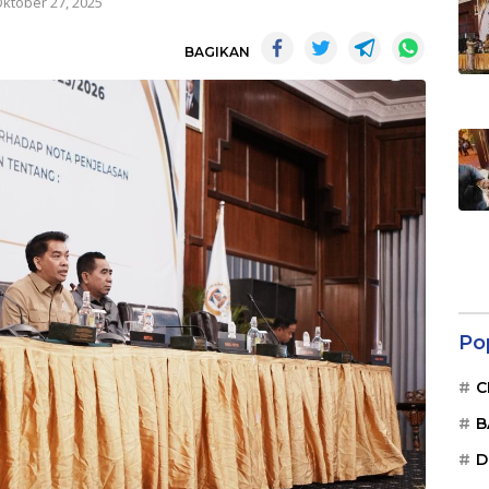
ktober 27, 2025
BAGIKAN
Po
C
B
D