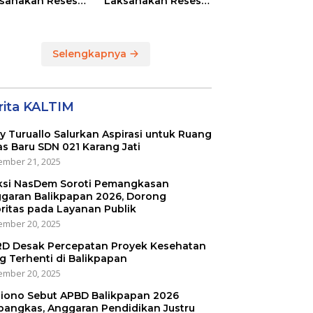
sanakan Reses
Laksanakan Reses
Masing-masing
di RT 01 dan RT 54
ayah Dapilnya di
Sumber Rejo di Kota
a Balikpapan
Balikpapan
Selengkapnya
rita KALTIM
ly Turuallo Salurkan Aspirasi untuk Ruang
as Baru SDN 021 Karang Jati
mber 21, 2025
ksi NasDem Soroti Pemangkasan
garan Balikpapan 2026, Dorong
oritas pada Layanan Publik
mber 20, 2025
D Desak Percepatan Proyek Kesehatan
g Terhenti di Balikpapan
mber 20, 2025
iono Sebut APBD Balikpapan 2026
pangkas, Anggaran Pendidikan Justru