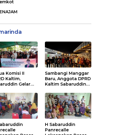
emkot
ENAJAM
marinda
ua Komisi II
Sambangi Manggar
D Kaltim,
Baru, Anggota DPRD
aruddin Gelar
Kaltim Sabaruddin
ialisasi Perda
Panrecalle Sosper
ak dan Retribusi
Kepemudaan di
rah di
Balikpapan
inggan Raya
ikpapan
Sabaruddin
H Sabaruddin
recalle
Panrecalle