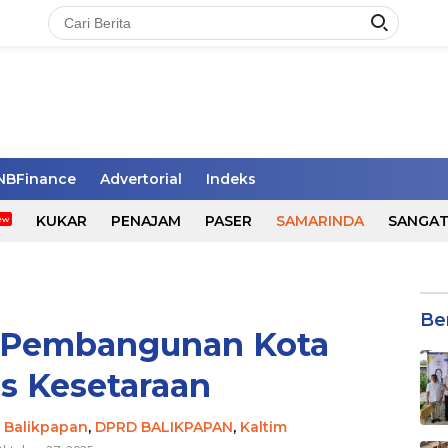
NBFinance
Advertorial
Indeks
KUKAR
PENAJAM
PASER
SAMARINDA
SANGA
Be
 Pembangunan Kota
s Kesetaraan
,
Balikpapan
,
DPRD BALIKPAPAN
,
Kaltim