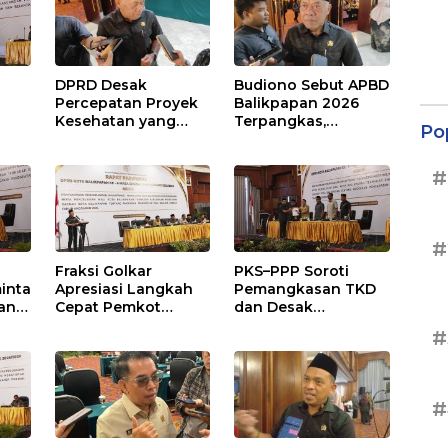
DPRD Desak
Budiono Sebut APBD
Percepatan Proyek
Balikpapan 2026
Kesehatan yang
Terpangkas,
Po
Terhenti di
Anggaran
,
Balikpapan
Pendidikan Justru
#
s
Naik
#
Fraksi Golkar
PKS–PPP Soroti
inta
Apresiasi Langkah
Pemangkasan TKD
an
Cepat Pemkot
dan Desak
nan
Sesuaikan APBD
Optimalisasi PAD
#
2026
dalam Pembahasan
gga
APBD Balikpapan
2026
#