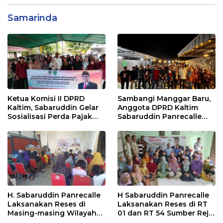
Samarinda
Ketua Komisi II DPRD
Sambangi Manggar Baru,
Kaltim, Sabaruddin Gelar
Anggota DPRD Kaltim
Sosialisasi Perda Pajak
Sabaruddin Panrecalle
dan Retribusi Daerah di
Sosper Kepemudaan di
Sepinggan Raya
Balikpapan
Balikpapan
H. Sabaruddin Panrecalle
H Sabaruddin Panrecalle
Laksanakan Reses di
Laksanakan Reses di RT
Masing-masing Wilayah
01 dan RT 54 Sumber Rejo
Dapilnya di Kota
di Kota Balikpapan