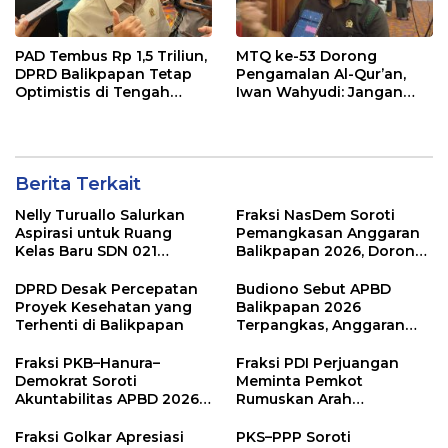
PAD Tembus Rp 1,5 Triliun,
MTQ ke-53 Dorong
DPRD Balikpapan Tetap
Pengamalan Al-Qur’an,
Optimistis di Tengah
Iwan Wahyudi: Jangan
Pemotongan TKD
Hanya Indah Dibaca, Tapi
Juga Diamalkan
Berita Terkait
Nelly Turuallo Salurkan
Fraksi NasDem Soroti
Aspirasi untuk Ruang
Pemangkasan Anggaran
Kelas Baru SDN 021
Balikpapan 2026, Dorong
Karang Jati
Prioritas pada Layanan
Publik
DPRD Desak Percepatan
Budiono Sebut APBD
Proyek Kesehatan yang
Balikpapan 2026
Terhenti di Balikpapan
Terpangkas, Anggaran
Pendidikan Justru Naik
Fraksi PKB–Hanura–
Fraksi PDI Perjuangan
Demokrat Soroti
Meminta Pemkot
Akuntabilitas APBD 2026
Rumuskan Arah
dan Desak Penguatan
Pembangunan Lebih
Pengawasan Belanja
Terukur sebagai
Fraksi Golkar Apresiasi
PKS–PPP Soroti