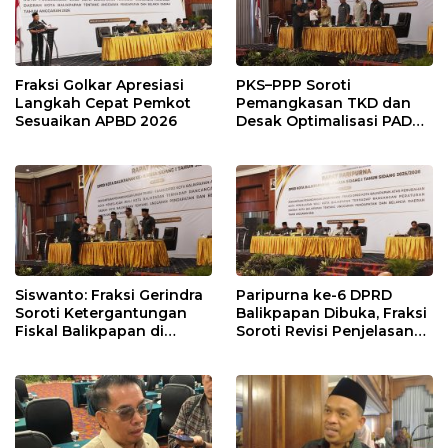
Fraksi Golkar Apresiasi
PKS–PPP Soroti
Langkah Cepat Pemkot
Pemangkasan TKD dan
Sesuaikan APBD 2026
Desak Optimalisasi PAD
dalam Pembahasan APBD
Balikpapan 2026
Siswanto: Fraksi Gerindra
Paripurna ke-6 DPRD
Soroti Ketergantungan
Balikpapan Dibuka, Fraksi
Fiskal Balikpapan di
Soroti Revisi Penjelasan
Tengah Koreksi TKD 2026
Raperda APBD 2026