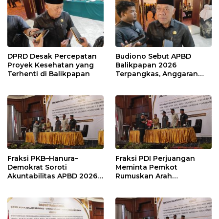
DPRD Desak Percepatan
Budiono Sebut APBD
Proyek Kesehatan yang
Balikpapan 2026
Terhenti di Balikpapan
Terpangkas, Anggaran
Pendidikan Justru Naik
Fraksi PKB–Hanura–
Fraksi PDI Perjuangan
Demokrat Soroti
Meminta Pemkot
Akuntabilitas APBD 2026
Rumuskan Arah
dan Desak Penguatan
Pembangunan Lebih
Pengawasan Belanja
Terukur sebagai
Modal
Penyangga IKN