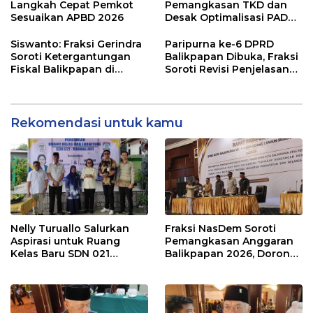
Modal
Penyangga IKN
Langkah Cepat Pemkot
Pemangkasan TKD dan
Sesuaikan APBD 2026
Desak Optimalisasi PAD
dalam Pembahasan APBD
Balikpapan 2026
Siswanto: Fraksi Gerindra
Paripurna ke-6 DPRD
Soroti Ketergantungan
Balikpapan Dibuka, Fraksi
Fiskal Balikpapan di
Soroti Revisi Penjelasan
Tengah Koreksi TKD 2026
Raperda APBD 2026
Rekomendasi untuk kamu
Nelly Turuallo Salurkan
Fraksi NasDem Soroti
Aspirasi untuk Ruang
Pemangkasan Anggaran
Kelas Baru SDN 021
Balikpapan 2026, Dorong
Karang Jati
Prioritas pada Layanan
Publik