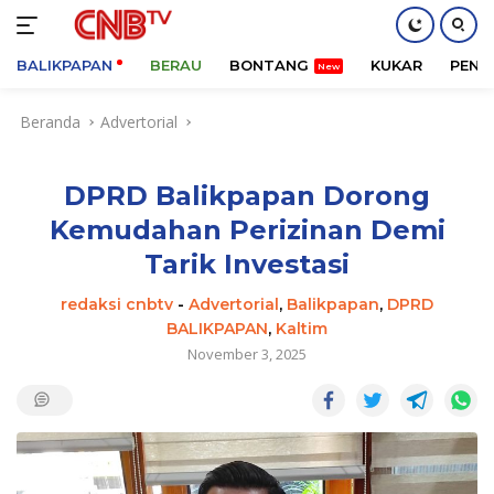
BALIKPAPAN
BERAU
BONTANG
KUKAR
PENA
Langsung
Beranda
Advertorial
ke
konten
DPRD Balikpapan Dorong
Kemudahan Perizinan Demi
Tarik Investasi
redaksi cnbtv
-
Advertorial
,
Balikpapan
,
DPRD
BALIKPAPAN
,
Kaltim
November 3, 2025